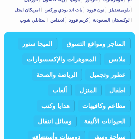
بلومينغديلز
نون فوود
باث اند بودي وركس
امريكان ايجل
لوكسيتان السعودية
كريم فوود
اديداس
ستايلي شوب
المتاجر ومواقع التسوق
الميجا ستور
ملابس
المجوهرات والإكسسوارات
عطور وتجميل
الرياضة والصحة
اطفال
المنزل
ألعاب
مطاعم وكافيهات
هدايا وكتب
الحيوانات الأليفة
وسائل انتقال
سياحة وسفر
دومينات وأستضافه