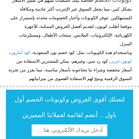
الخاصة بتلك المنصات تسهم في تقليل الأسعار
بشكل كبير، مما يجعل التسوق عبر الإنترنت أكثر جاذبية ومكافأة
للمستهلكين. تتوفر الكوبونات وأخبار الخصومات محدثه بإستمرار على
موقعنا أطلب كوبون، لتقديم أفضل العروض الممكنة، للأجهزة
الكهربائية، الإلكترونيات، الملابس، منتجات الأطفال، ومستلزمات
المنزل.
وباستخدام هذه الكوبونات، مثل: كود خصم نون السعودية،
كود أمازون
،
كوبون جرير
، كود رد سي، وغيرهم، يمكن للمشترين الاستفادة من
أسعار مخفضة وشراء ما يحتاجونه بأسعار مناسبة، مما يعزز من تجربة
التسوق الرقمية ويتيح لهم الاستفادة القصوى من ميزانياتهم.
لتصلك أقوى العروض وكوبونات الخصم أول
باول .. أنضم لقائمة لعملائنا المميزين