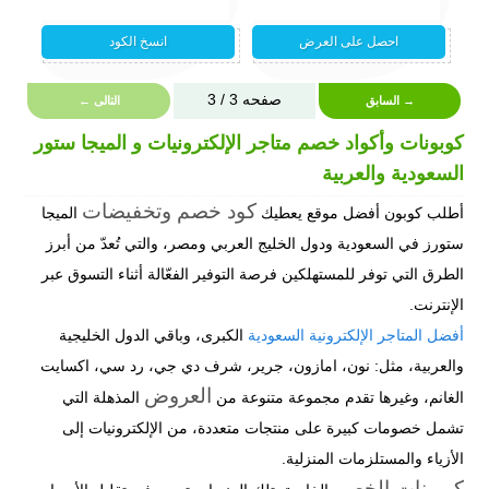
احصل على العرض
انسخ الكود
vc348749
no coupon
صفحه 3 / 3
→ السابق
التالى ←
كوبونات وأكواد خصم متاجر الإلكترونيات و الميجا ستور
السعودية والعربية
كود خصم وتخفيضات
أطلب كوبون أفضل موقع يعطيك
الميجا
ستورز في السعودية ودول الخليج العربي ومصر، والتي تُعدّ من أبرز
الطرق التي توفر للمستهلكين فرصة التوفير الفعّالة أثناء التسوق عبر
الإنترنت.
أفضل المتاجر الإلكترونية السعودية
الكبرى، وباقي الدول الخليجية
والعربية، مثل: نون، امازون، جرير، شرف دي جي، رد سي، اكسايت
العروض
الغانم، وغيرها تقدم مجموعة متنوعة من
المذهلة التي
تشمل خصومات كبيرة على منتجات متعددة، من الإلكترونيات إلى
الأزياء والمستلزمات المنزلية.
كوبونات الخصم