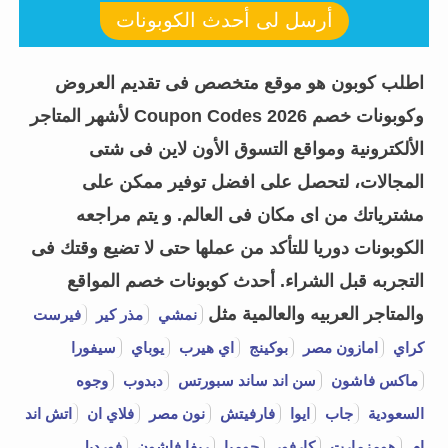
أرسل لى أحدث الكوبونات
اطلب كوبون هو موقع متخصص فى تقديم العروض
وكوبونات خصم Coupon Codes 2026 لأشهر المتاجر
الألكترونية ومواقع التسوق الأون لاين فى شتى
المجالات، لتحصل على افضل توفير ممكن على
مشترياتك من اى مكان فى العالم. و يتم مراجعه
الكوبونات دوريا للتأكد من عملها حتى لا تضيع وقتك فى
التجربه قبل الشراء.
أحدث كوبونات خصم المواقع
والمتاجر العربيه والعالمية مثل
نمشي
مذر كير
فيرست
كراي
امازون مصر
بوكينج
اي هيرب
يوباي
سيفورا
ماكس فاشون
سن اند ساند سبورتس
دبدوب
وجوه
السعودية
جاب
ايوا
فارفيتش
نون مصر
فلاي ان
اتش اند
ام
هومزمارت
كارفور
جوميا
ريفا فاشون
فورديل