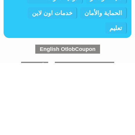
الحماية والأمان
خدمات اون لاين
تعليم
English OtlobCoupon
المتاجر ومواقع التسوق
أتصل بنا
عن اطلب كوبون
مدونة أطلب كوبون
الخصوصية
جميع الحقوق محفوظة ©
أطلب كوبون 2026 - كوبونات وأكواد خصم وعروض
تخفيضات المتاجر ومواقع التسوق الالكترونية