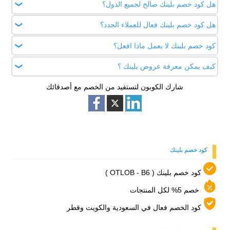
هل كود خصم بلينك صالح لجميع الدول؟
هل كود خصم بلينك فعال للعملاء الجدد؟
نعم، الكود ( OTLOB - B6 ) يعمل في السعودية والكويت وقطر،
وبعض العروض تشمل الإمارات أيضاً.
كود خصم بلينك لا يعمل ماذا افعل؟
نعم كود خصم بلينك أول طلب ( OTLOB - B6 ) فعال للعملاء الجدد
والمتكررين أيضًا بقيمة 5% على جميع منتجات المتجر.
كيف يمكن معرفة عروض بلينك ؟
تأكد ان الكود الذي اخترته يعمل داخل دولتك، ولا تستخدم رمز
الكود أكثر من مرة من نفس الحساب.
شارك الكوبون لتستفيد من الخصم مع أصدقائك
اطلع على عروض بلينك باستمرار على اطلب كوبون لتجد أفضل
العروض وتحصل على خصومات كبيرة عند استخدامك كود الخصم ،
وستجد الكوبونات محدثة بشكل مستمر، والعروض اليومية
والموسمية بلينك.
كود خصم بلينك
كود خصم بلينك ( OTLOB - B6 )
خصم 5% لكل المنتجات
كود الخصم فعال في السعودية والكويت وقطر