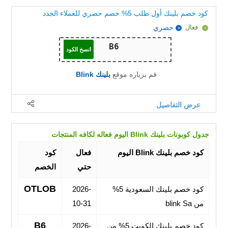
كود خصم بلينك أول طلب 5% خصم حصري للعملاء الجدد
فعال
حصري
انسخ الكود
قم بزياره موقع
بلينك Blink
عرض التفاصيل
جدول كوبونات بلينك Blink اليوم فعاله لكافه المنتجات
كود خصم بلينك Blink اليوم
فعال
كود
حتي
الخصم
OTLOB
كود خصم بلينك السعودية 5%
2026-
من blink Sa
10-31
B6
كود خصم بلينك الكويت 5% من
2026-