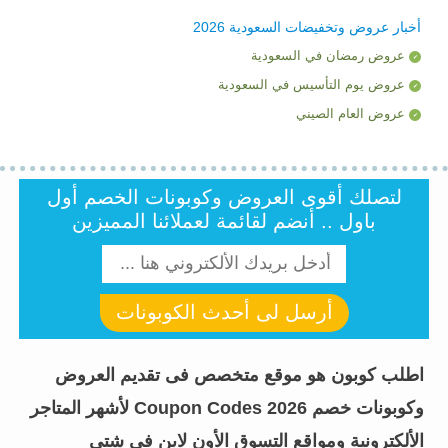
أخبار عروض وتخفيضات السعودية 2026
عروض رمضان في السعودية
عروض يوم التأسيس في السعودية
عروض العام الصيني
لتصلك أقوى العروض وكوبونات الخصم أول
باول .. أنضم لقائمة لعملائنا المميزين
أرسل لى أحدث الكوبونات
اطلب كوبون هو موقع متخصص فى تقديم العروض
وكوبونات خصم Coupon Codes 2026 لأشهر المتاجر
الألكترونية ومواقع التسوق الأون لاين فى شتى