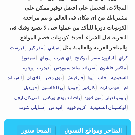
المجالات، لتحصل على افضل توفير ممكن على
مشترياتك من اى مكان فى العالم. و يتم مراجعه
الكوبونات دوريا للتأكد من عملها حتى لا تضيع وقتك فى
التجربه قبل الشراء.
أحدث كوبونات خصم المواقع
والمتاجر العربيه والعالمية مثل
نمشي
مذر كير
فيرست
كراي
امازون مصر
بوكينج
اي هيرب
يوباي
سيفورا
ماكس فاشون
سن اند ساند سبورتس
دبدوب
وجوه
السعودية
جاب
ايوا
فارفيتش
نون مصر
فلاي ان
اتش اند
ام
هومزمارت
كارفور
جوميا
ريفا فاشون
فورديل
بلومينغديلز
نون فوود
باث اند بودي وركس
امريكان ايجل
لوكسيتان السعودية
كريم فوود
اديداس
ستايلي شوب
المتاجر ومواقع التسوق
الميجا ستور