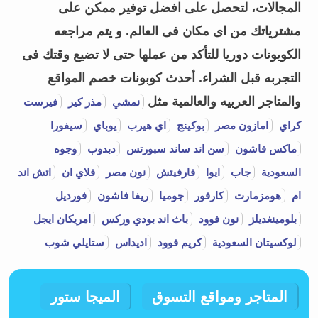
المجالات، لتحصل على افضل توفير ممكن على
مشترياتك من اى مكان فى العالم. و يتم مراجعه
الكوبونات دوريا للتأكد من عملها حتى لا تضيع وقتك فى
التجربه قبل الشراء.
أحدث كوبونات خصم المواقع
والمتاجر العربيه والعالمية مثل
نمشي
مذر كير
فيرست
كراي
امازون مصر
بوكينج
اي هيرب
يوباي
سيفورا
ماكس فاشون
سن اند ساند سبورتس
دبدوب
وجوه
السعودية
جاب
ايوا
فارفيتش
نون مصر
فلاي ان
اتش اند
ام
هومزمارت
كارفور
جوميا
ريفا فاشون
فورديل
بلومينغديلز
نون فوود
باث اند بودي وركس
امريكان ايجل
لوكسيتان السعودية
كريم فوود
اديداس
ستايلي شوب
المتاجر ومواقع التسوق
الميجا ستور