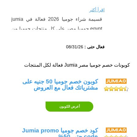
اقرأ أكثر
قسيمة شراء جوميا 2026 فعالة في jumia
egypt جوميا مصر على كل منتجات جوميا من
الماركات المختلفة. استخدم كوبون خصم
فعال حتى :
08/31/26
جوميا ( AMFb82fc ) الآن واحصل على خصم
مجاني وفوري يبدأ من 50 جنية على قيمة
كوبونات خصم جوميا مصر Jumia فعالة لكل المنتجات
طلبياتك الاكثر من 500 جنية.
ما هي افضل قسيمة شراء جوميا؟
كوبون خصم جوميا 50 جنيه على
قسيمة شراء جوميا مصر
( AMFb82fc ) هي
مشترياتك فعال مع العروض
واحدة من اشكال عروض جوميا مصر المقدمة
لك عند التسوق من جوميا اون لاين،
قسيمة
أعرض الكوبون
شراء مجانية جوميا
المتجددة باستمرار لضمان
خصم جوميا الفوري والفعال عند الاستخدام.
كود خصم جوميا Jumia promo
يمكنك الحصول على افضل قسيمة شراء
code حتى 50%