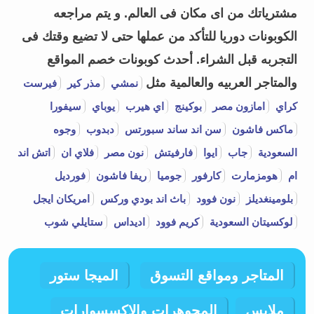
مشترياتك من اى مكان فى العالم. و يتم مراجعه
الكوبونات دوريا للتأكد من عملها حتى لا تضيع وقتك فى
التجربه قبل الشراء.
أحدث كوبونات خصم المواقع
والمتاجر العربيه والعالمية مثل
نمشي
مذر كير
فيرست
كراي
امازون مصر
بوكينج
اي هيرب
يوباي
سيفورا
ماكس فاشون
سن اند ساند سبورتس
دبدوب
وجوه
السعودية
جاب
ايوا
فارفيتش
نون مصر
فلاي ان
اتش اند
ام
هومزمارت
كارفور
جوميا
ريفا فاشون
فورديل
بلومينغديلز
نون فوود
باث اند بودي وركس
امريكان ايجل
لوكسيتان السعودية
كريم فوود
اديداس
ستايلي شوب
المتاجر ومواقع التسوق
الميجا ستور
ملابس
المجوهرات والإكسسوارات