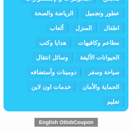
عطور وتجميل
الرياضة والصحة
اطفال
المنزل
ألعاب
مطاعم وكافيهات
هدايا وكتب
الحيوانات الأليفة
وسائل انتقال
سياحة وسفر
دومينات وأستضافه
الحماية والأمان
خدمات اون لاين
تعليم
English OtlobCoupon