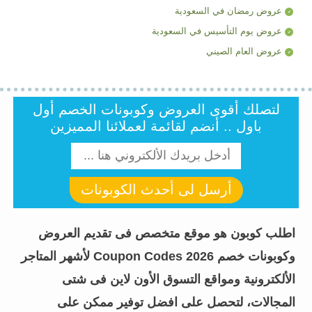
عروض رمضان في السعودية
عروض يوم التأسيس في السعودية
عروض العام الصيني
لتصلك أقوى العروض وكوبونات الخصم أول
باول .. أنضم لقائمة لعملائنا المميزين
أرسل لى أحدث الكوبونات
اطلب كوبون هو موقع متخصص فى تقديم العروض
وكوبونات خصم Coupon Codes 2026 لأشهر المتاجر
الألكترونية ومواقع التسوق الأون لاين فى شتى
المجالات، لتحصل على افضل توفير ممكن على