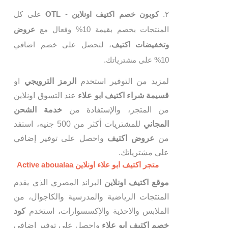
كوبون خصم اكتيف اونلاين
-
OTL
على كل
المنتجات بخصم بقيمة 10% وفعال مع
عروض
وتخفيضات اكتيف
، لتحصل على خصم اضافي
10% على مشترياتك.
لمزيد من التوفير استخدم
الرمز الترويجي
او
قسيمة شراء اكتيف ابو علاء
عند التسوق اونلاين
من المتجر، والإستفادة من
خدمة الشحن
المجاني
للمشتريات أكثر من 500 جنيه، استفد
من
عروض اكتيف
واحصل على توفير إضافي
على مشترياتك.
متجر اكتيف ابو علاء اونلاين Active aboualaa
موقع اكتيف اونلاين
البراند المصري الذي يقدم
المنتجات الرياضية والمدرسية والكاجوال، من
الملابس والاحذية والإكسسوارات، استخدم
كود
خصم اكتيف ابو علاء
واحصل على توفير إضافي