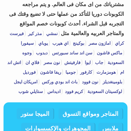
مشترياتك من اى مكان فى العالم. و يتم مراجعه
الكوبونات دوريا للتأكد من عملها حتى لا تضيع وقتك فى
التجربه قبل الشراء.
أحدث كوبونات خصم المواقع
والمتاجر العربيه والعالمية مثل
نمشي
مذر كير
فيرست
كراي
امازون مصر
بوكينج
اي هيرب
يوباي
سيفورا
ماكس فاشون
سن اند ساند سبورتس
دبدوب
وجوه
السعودية
جاب
ايوا
فارفيتش
نون مصر
فلاي ان
اتش اند
ام
هومزمارت
كارفور
جوميا
ريفا فاشون
فورديل
بلومينغديلز
نون فوود
باث اند بودي وركس
امريكان ايجل
لوكسيتان السعودية
كريم فوود
اديداس
ستايلي شوب
المتاجر ومواقع التسوق
الميجا ستور
ملابس
المجوهرات والإكسسوارات