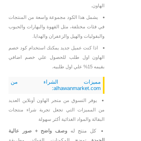
الهاون.
يشمل هذا الكود مجموعة واسعة من المنتجات
في فئات مختلفة، مثل القهوة والبهارات والحبوب
والبقوليات والهيل والزعفران والهدايا.
اذا كنت عميل جديد يمكنك استخدام كود خصم
الهاون اول طلب للحصول علي خصم اضافي
بقيمه 15% علي اول طلبيه.
مميزات الشراء من
alhawanmarket.com:
يوفر التسوق من متجر الهاون أونلاين العديد
من المميزات التي تجعل تجربة شراء منتجات
البقالة والمواد الغذائية أكثر سهولة
كل منتج له
وصف واضح + صور عالية
الجودة
توضح المكونات، الفوائد، وطريقة