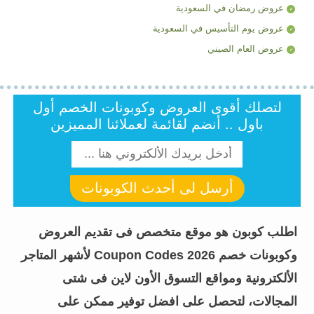
عروض رمضان في السعودية
عروض يوم التأسيس في السعودية
عروض العام الصيني
لتصلك أقوى العروض وكوبونات الخصم أول
باول .. أنضم لقائمة لعملائنا المميزين
أرسل لى أحدث الكوبونات
اطلب كوبون هو موقع متخصص فى تقديم العروض
وكوبونات خصم Coupon Codes 2026 لأشهر المتاجر
الألكترونية ومواقع التسوق الأون لاين فى شتى
المجالات، لتحصل على افضل توفير ممكن على