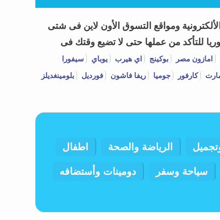
 العروض وكوبونات خصم Coupon Codes 2026 لأشهر المتاجر الألكترونية ومواقع التسوق الأون لاين فى شتى
يا للتأكد من عملها حتى لا تضيع وقتك فى
امازون مصر
بوكينج
اي هيرب
يوباي
سيفورا
ارت
كارفور
جوميا
ريفا فاشون
فورديل
بلومينغديلز
تجميل
الرياضة والصحة
اطفال
سياحة وسفر
دومينات وأستضافه