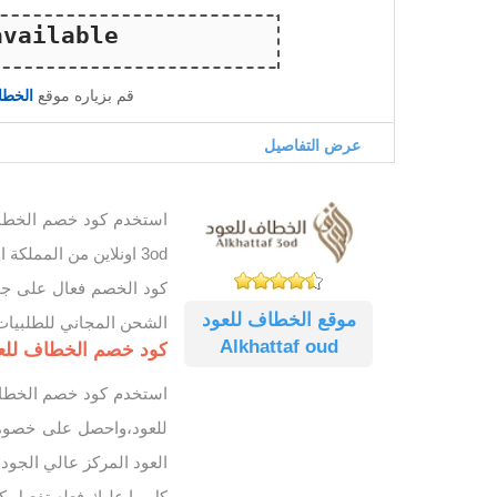
قم بزياره موقع
الخطاف للع
عرض التفاصيل
3od اونلاين من المملكة العربية السعودية.
كود الخصم فعال على جم
موقع الخطاف للعود
الشحن المجاني للطلبيات فوق 99
Alkhattaf oud
كود خصم الخطاف للعود 2026 أفضل عروض خشب العود وده
للعود،واحصل على خصوما
العود المركز عالي الجودة
كل ما عليك فعله تفعيل ك