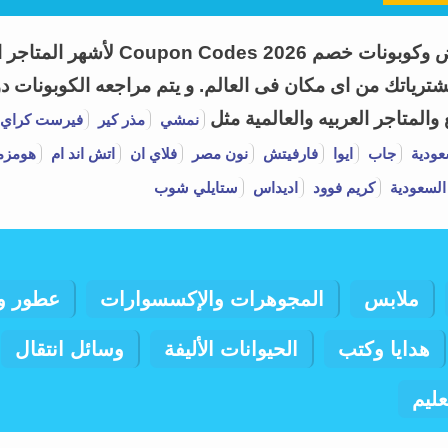
اطلب كوبون هو موقع متخصص فى تقديم
ياتك من اى مكان فى العالم. و يتم مراجعه الكوبونات دور
لمتاجر العربيه والعالمية مثل
نمشي
مذر كير
فيرست كراي
عودية
جاب
ايوا
فارفيتش
نون مصر
فلاي ان
اتش اند ام
هومزم
السعودية
كريم فوود
اديداس
ستايلي شوب
ملابس
المجوهرات والإكسسوارات
عطور و
هدايا وكتب
الحيوانات الأليفة
وسائل انتقال
عليم