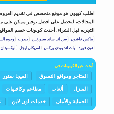
المجالات، لتحصل على افضل توفير ممكن على مشتر
التجربه قبل الشراء.
أحدث كوبونات خصم المواقع وا
ماكس فاشون
سن اند ساند سبورتس
دبدوب
وجوه الس
نون فوود
باث اند بودي وركس
امريكان ايجل
لوكسيتان 
أبحث عن الكوبونات فى :
المتاجر ومواقع التسوق
الميجا ستور
المنزل
ألعاب
مطاعم وكافيهات
الحماية والأمان
خدمات اون لاين
ت