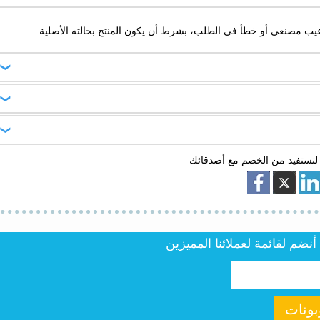
يب مصنعي أو خطأ في الطلب، بشرط أن يكون المنتج بحالته الأصلية.
ات خلال أيام قليلة داخل السعودية مع توفير رقم تتبع للطلب.
يوفر المتجر شحنًا مجانيًا في بعض العروض، مثل قسيمة شراء الخطاف للعود شحن مجاني للطلبات فوق 399 ريال، حسب شروط
لتستفيد من الخصم مع أصدقائك
ضم لقائمة لعملائنا المميزين
ونات