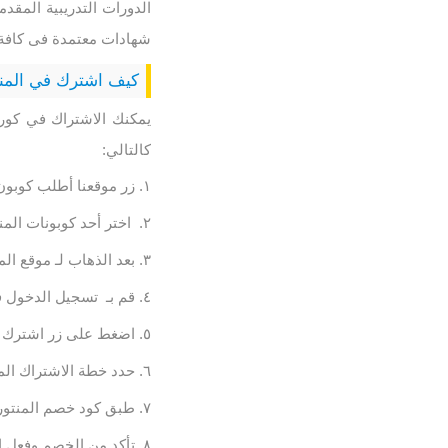
الدورات التدريبية المقد
شهادات معتمدة فى كافة 
كيف اشترك في المنت
يمكنك الاشتراك في كو
كالتالي:
زر موقعنا أطلب كوبون ثم ادخل 
اختر أحد كوبونات المنت
بعد الذهاب لـ موقع ا
قم بـ تسجيل الدخول في Almento من خلال الايميل ال
اضغط على زر اشترك ا
حدد خطة الاشتراك الم
طبق كود خصم المنتور
تأكد من الخصم وفعل ا