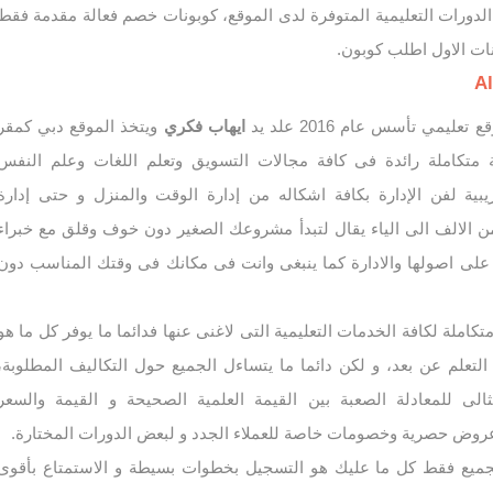
الدورات التعليمية المتوفرة لدى الموقع، كوبونات خصم فعالة مقدمة فقط
نات الاول اطلب كوبون.
تعليمي تأسس عام 2016 علد يد
ايهاب فكري
ويتخذ الموقع دبي كمقر
ة متكاملة رائدة فى كافة مجالات التسويق وتعلم اللغات وعلم النفس
يبية لفن الإدارة بكافة اشكاله من إدارة الوقت والمنزل و حتى إدارة
الالف الى الياء يقال لتبدأ مشروعك الصغير دون خوف وقلق مع خبراء
ة على اصولها والادارة كما ينبغى وانت فى مكانك فى وقتك المناسب دون
املة لكافة الخدمات التعليمية التى لاغنى عنها فدائما ما يوفر كل ما هو
التعلم عن بعد، و لكن دائما ما يتساءل الجميع حول التكاليف المطلوبة،
الى للمعادلة الصعبة بين القيمة العلمية الصحيحة و القيمة والسعر
عروض حصرية وخصومات خاصة للعملاء الجدد و لبعض الدورات المختارة.
جميع فقط كل ما عليك هو التسجيل بخطوات بسيطة و الاستمتاع بأقوى