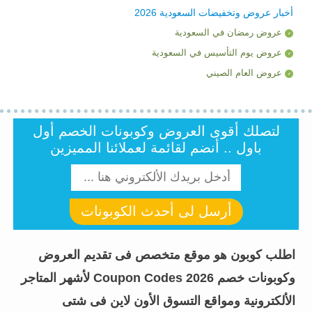
أخبار عروض وتخفيضات السعودية 2026
عروض رمضان في السعودية
عروض يوم التأسيس في السعودية
عروض العام الصيني
لتصلك أقوى العروض وكوبونات الخصم أول
باول .. أنضم لقائمة لعملائنا المميزين
أرسل لى أحدث الكوبونات
اطلب كوبون هو موقع متخصص فى تقديم العروض
وكوبونات خصم Coupon Codes 2026 لأشهر المتاجر
الألكترونية ومواقع التسوق الأون لاين فى شتى