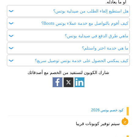
أو ما يعادله.
هل استطيع إلغاء الطلب من صيدلية بوتس؟
كيف أقوم بالتواصل مع خدمة عملاء بوتس Boots؟
نعم قم بالتواصل مع خدمة عملاء بوتس في خلال ساعة من طلبك.
ماهي طرق الدفع في صيدلية بوتس؟
اتصل بخدمة الزبائن بوتس السعودية على الرقم:+966
8004414440 أو بوتس الإمارات: +971 800-74292.
ما هي خدمة اختر واستلم؟
ادفع عن طريق فيزا ماستر كارد ومدى بالإضافة إلى خدمة بوست
باي داخل الامارات فقط مع استخدام كود خصم بوتس الجديد.
كيف يمكنني الحصول على خدمة بوتس توصيل سريع؟
تسوق بكل سهولة عبر صيدلية boots بوتس وفعل كود خصم بوتس
واختار خدمة استلم من أقرب متجر لك خلال 7 أيام عمل من
شارك الكوبون لتستفيد من الخصم مع أصدقائك
التوصيل السريع على الطلبيات الأكثر من 299 ريال/ درهم.
طلبك.
والتوصيل العادي للطلبات أكثر من 149 ريال/ درهم
كود خصم بوتس 2026
سيتم توفير كوبونات قريبا