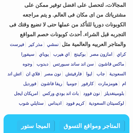
المجالات، لتحصل على افضل توفير ممكن على
مشترياتك من اى مكان فى العالم. و يتم مراجعه
الكوبونات دوريا للتأكد من عملها حتى لا تضيع وقتك فى
التجربه قبل الشراء.
أحدث كوبونات خصم المواقع
والمتاجر العربيه والعالمية مثل
نمشي
مذر كير
فيرست
كراي
امازون مصر
بوكينج
اي هيرب
يوباي
سيفورا
ماكس فاشون
سن اند ساند سبورتس
دبدوب
وجوه
السعودية
جاب
ايوا
فارفيتش
نون مصر
فلاي ان
اتش اند
ام
هومزمارت
كارفور
جوميا
ريفا فاشون
فورديل
بلومينغديلز
نون فوود
باث اند بودي وركس
امريكان ايجل
لوكسيتان السعودية
كريم فوود
اديداس
ستايلي شوب
المتاجر ومواقع التسوق
الميجا ستور