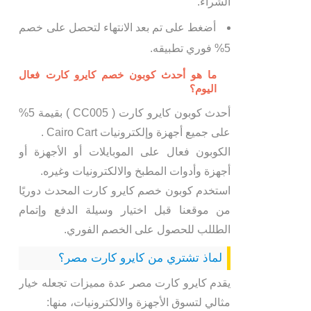
الشراء.
أضغط على تم بعد الانتهاء لتحصل على خصم
5% فوري تطبيقه.
ما هو أحدث كوبون خصم كايرو كارت فعال
اليوم؟
أحدث كوبون كايرو كارت ( CC005 ) بقيمة 5%
على جميع أجهزة وإلكترونيات Cairo Cart .
الكوبون فعال على الموبايلات أو الأجهزة أو
أجهزة وأدوات المطبخ والالكترونيات وغيره.
استخدم كوبون خصم كايرو كارت المحدث دوريًا
من موقعنا قبل اختيار وسيلة الدفع وإتمام
الطللب للحصول على الخصم الفوري.
لماذ تشتري من كايرو كارت مصر؟
يقدم كايرو كارت مصر عدة مميزات تجعله خيار
مثالي لتسوق الأجهزة والالكترونيات، منها: