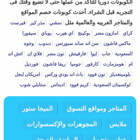
الكوبونات دوريا للتأكد من عملها حتى لا تضيع وقتك فى
التجربه قبل الشراء.
أحدث كوبونات خصم المواقع
والمتاجر العربيه والعالمية مثل
نمشي
مذر كير
فيرست
كراي
امازون مصر
بوكينج
اي هيرب
يوباي
سيفورا
ماكس فاشون
سن اند ساند سبورتس
دبدوب
وجوه
السعودية
جاب
ايوا
فارفيتش
نون مصر
فلاي ان
اتش اند
ام
هومزمارت
كارفور
جوميا
ريفا فاشون
فورديل
بلومينغديلز
نون فوود
باث اند بودي وركس
امريكان ايجل
لوكسيتان السعودية
كريم فوود
اديداس
ستايلي شوب
المتاجر ومواقع التسوق
الميجا ستور
ملابس
المجوهرات والإكسسوارات
عطور وتجميل
الرياضة والصحة