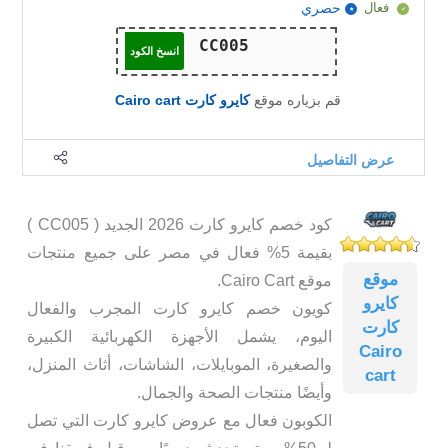
فعال
حصري
انسخ الكود
قم بزياره موقع
كايرو كارت Cairo cart
عرض التفاصيل
كود خصم كايرو كارت 2026 الجديد ( CC005 )
بقيمة 5% فعال في مصر على جميع منتجات
موقع
موقع Cairo Cart.
كايرو
كويون خصم كايرو كارت المجرب والفعال
كارت
اليوم، يشمل الأجهزة الكهربائية الكبيرة
Cairo
والصغيرة، الموبايلات، الشاشات، أثاث المنزل،
cart
وأيضًا منتجات الصحة والجمال.
الكوبون فعال مع عروض كايرو كارت التي تصل