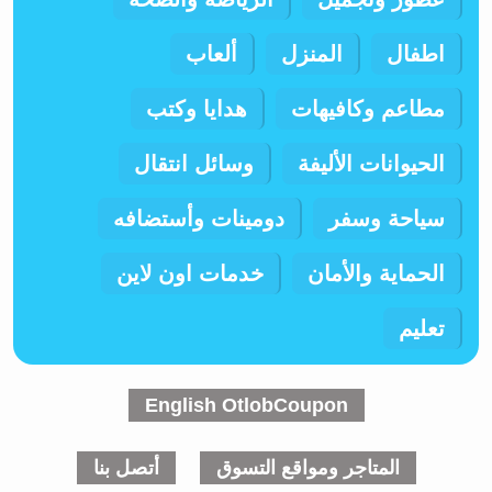
اطفال
المنزل
ألعاب
مطاعم وكافيهات
هدايا وكتب
الحيوانات الأليفة
وسائل انتقال
سياحة وسفر
دومينات وأستضافه
الحماية والأمان
خدمات اون لاين
تعليم
English OtlobCoupon
المتاجر ومواقع التسوق
أتصل بنا