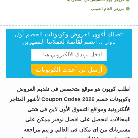
عروض العام الصيني
لتصلك أقوى العروض وكوبونات الخصم أول
باول .. أنضم لقائمة لعملائنا المميزين
أرسل لى أحدث الكوبونات
اطلب كوبون هو موقع متخصص فى تقديم العروض
وكوبونات خصم Coupon Codes 2026 لأشهر المتاجر
الألكترونية ومواقع التسوق الأون لاين فى شتى
المجالات، لتحصل على افضل توفير ممكن على
مشترياتك من اى مكان فى العالم. و يتم مراجعه