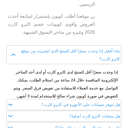
الرسمي.
زر موقعنا أطلب كوبون بإستمرار لمتابعة أحدث
العروض وأقوى كوبونات خصم كايرو كارت
2026 وغيره من متاجر التسوق الشبيهة.
ماذا أفعل إذا وجدت سعرًا أقل للمنتج الذي اشتريته من موقع
كايرو كارت؟
إذا وجدت سعرًا أقل للمنتج لدى كايرو كارت أو لدى أحد المتاجر
الإلكترونية المنافسة خلال 24 ساعة من استلام الطلب، يمكنك
التواصل مع خدمة العملاء للاستفادة من تعويض فرق السعر. ويتم
التعويض في صورة كوبون شراء صالح للاستخدام لمدة 3 أشهر،
وفقًا لشروط وأحكام سياسة مطابقة الأسعار.
هل تتوفر ضمانات على الأجهزة في كايرو كارت؟
هل منتجات كايرو كارت أصلية؟
نعم، تأتي الأجهزة الكهربائية والإلكترونية بضمان رسمي من الوكيل
المعتمد داخل مصر، كما أن المتجر يقدم عام ضمان إضافي لمدة
هل يوفر موقع كايرو كارت شحنًا مجانيًا؟