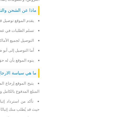
ماذا عن الشحن والت
يقدم الموقع توصيل ق
تسلم الطلبات في غضون من 1-5
التوصيل لجميع الأماكن في
أما التوصيل إلى أبو ظبي يكو
ينوه الموقع بأن له حق
ما هي سياسة الارجاع
المبلغ المدفوع بالكامل و
تأكد من استرداد إثب
حيث قد يُطلب منك إثباتً