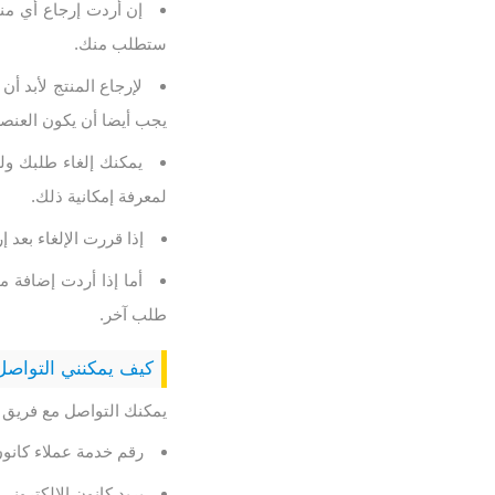
إن أردت إرجاع أي منت
ستطلب منك.
لإرجاع المنتج لأبد أن
يجب أيضا أن يكون العنصر 
يمكنك إلغاء طلبك ول
لمعرفة إمكانية ذلك.
إذا قررت الإلغاء بعد 
أما إذا أردت إضافة م
طلب آخر.
كيف يمكنني التواصل
يمكنك التواصل مع فريق 
رقم خدمة عملاء كانون 9167154971
بريد كانون الإلكتروني ttps://en.canon-me.com/support/consumer/contact