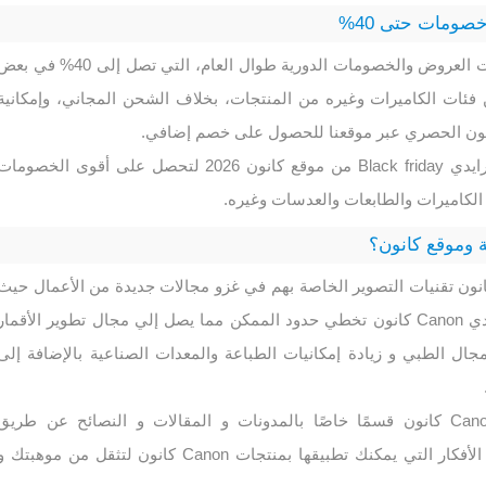
ومات حتى 40%
يقدم موقع كانون الامارات العروض والخصومات الدورية طوال العام، التي تصل إلى 40% في 
فئات الكاميرات وغيره من المنتجات، بخلاف الشحن المجاني، وإمكانية
ون الحصري عبر موقعنا للحصول على خصم إضافي.
ولا تنسى عروض بلاك فرايدي Black friday من موقع كانون 2026 لتحصل على أقوى الخصوما
 وموقع كانون؟
خدم شركة Canon كانون تقنيات التصوير الخاصة بهم في غزو مجالات جديدة من الأعمال حيث
يمكن لتقنيات التصوير لدي Canon كانون تخطي حدود الممكن مما يصل إلي مجال تطوير الأقمار
جال الطبي و زيادة إمكانيات الطباعة والمعدات الصناعية بالإضافة إلى
كما يقدم ايضا موقع Canon كانون قسمًا خاصًا بالمدونات و المقالات و النصائح عن طريق
متخصصين للإلهام بأروع الأفكار التي يمكنك تطبيقها بمنتجات Canon كانون لتثقل من موهبتك 