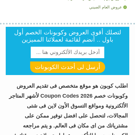
عروض العام الصيني
لتصلك أقوى العروض وكوبونات الخصم أول
باول .. أنضم لقائمة لعملائنا المميزين
أرسل لى أحدث الكوبونات
اطلب كوبون هو موقع متخصص فى تقديم العروض
وكوبونات خصم Coupon Codes 2026 لأشهر المتاجر
الألكترونية ومواقع التسوق الأون لاين فى شتى
المجالات، لتحصل على افضل توفير ممكن على
مشترياتك من اى مكان فى العالم. و يتم مراجعه