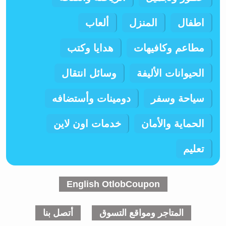
اطفال
المنزل
ألعاب
مطاعم وكافيهات
هدايا وكتب
الحيوانات الأليفة
وسائل انتقال
سياحة وسفر
دومينات وأستضافه
الحماية والأمان
خدمات اون لاين
تعليم
English OtlobCoupon
المتاجر ومواقع التسوق
أتصل بنا