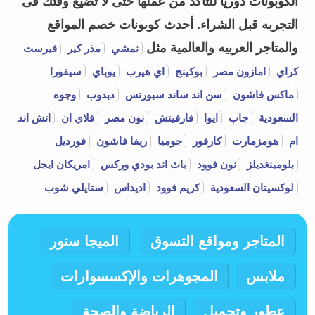
الكوبونات دوريا للتأكد من عملها حتى لا تضيع وقتك فى
التجربه قبل الشراء.
أحدث كوبونات خصم المواقع
والمتاجر العربيه والعالمية مثل
نمشي
مذر كير
فيرست
كراي
امازون مصر
بوكينج
اي هيرب
يوباي
سيفورا
ماكس فاشون
سن اند ساند سبورتس
دبدوب
وجوه
السعودية
جاب
ايوا
فارفيتش
نون مصر
فلاي ان
اتش اند
ام
هومزمارت
كارفور
جوميا
ريفا فاشون
فورديل
بلومينغديلز
نون فوود
باث اند بودي وركس
امريكان ايجل
لوكسيتان السعودية
كريم فوود
اديداس
ستايلي شوب
المتاجر ومواقع التسوق
الميجا ستور
ملابس
المجوهرات والإكسسوارات
عطور وتجميل
الرياضة والصحة