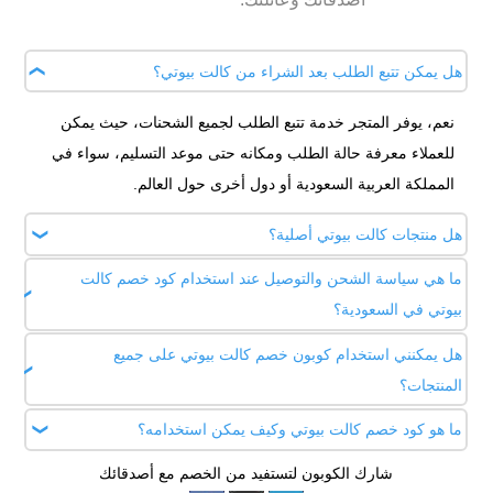
هل يمكن تتبع الطلب بعد الشراء من كالت بيوتي؟
نعم، يوفر المتجر خدمة تتبع الطلب لجميع الشحنات، حيث يمكن
للعملاء معرفة حالة الطلب ومكانه حتى موعد التسليم، سواء في
المملكة العربية السعودية أو دول أخرى حول العالم.
هل منتجات كالت بيوتي أصلية؟
ما هي سياسة الشحن والتوصيل عند استخدام كود خصم كالت
نعم، جميع منتجات كالت بيوتي أصلية 100%، تشمل مستحضرات
بيوتي في السعودية؟
العناية بالبشرة، المكياج، الشعر، والعطور من أشهر الماركات
العالمية. المتجر يحرص على اختيار منتجات عالية الجودة لتقديم
هل يمكنني استخدام كوبون خصم كالت بيوتي على جميع
يقدّم المتجر شحنًا دوليًا سريعًا وآمنًا إلى السعودية، ويمكنك
تجربة تسوق موثوقة وآمنة لجميع العملاء.
المنتجات؟
الاستفادة من عروض الشحن المجاني عند تجاوز الحد الأدنى
للطلب، مع ضمان وصول المنتجات الأصلية بأفضل حالة.
ما هو كود خصم كالت بيوتي وكيف يمكن استخدامه؟
نعم، كوبون خصم كالت بيوتي صالح لمعظم المنتجات داخل المتجر،
بما في ذلك المكياج والعناية بالبشرة والشعر والعطور، ويمكن
شارك الكوبون لتستفيد من الخصم مع أصدقائك
كود خصم كالت بيوتي يمنحك خصمًا فوريًا على جميع منتجات العناية