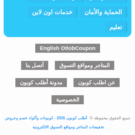
الحماية والأمان
خدمات اون لاين
تعليم
English OtlobCoupon
المتاجر ومواقع التسوق
أتصل بنا
عن اطلب كوبون
مدونة أطلب كوبون
الخصوصية
جميع الحقوق محفوظة ©
أطلب كوبون 2026 - كوبونات وأكواد خصم وعروض
تخفيضات المتاجر ومواقع التسوق الالكترونية