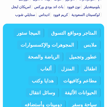
بلومينغديلز
نون فوود
باث اند بودي وركس
امريكان ايجل
لوكسيتان السعودية
كريم فوود
اديداس
ستايلي شوب
المتاجر ومواقع التسوق
الميجا ستور
ملابس
المجوهرات والإكسسوارات
عطور وتجميل
الرياضة والصحة
اطفال
المنزل
ألعاب
مطاعم وكافيهات
هدايا وكتب
الحيوانات الأليفة
وسائل انتقال
سياحة وسفر
دومينات وأستضافه