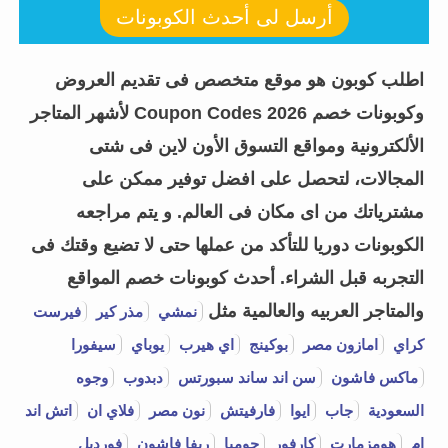
أرسل لى أحدث الكوبونات
اطلب كوبون هو موقع متخصص فى تقديم العروض
وكوبونات خصم Coupon Codes 2026 لأشهر المتاجر
الألكترونية ومواقع التسوق الأون لاين فى شتى
المجالات، لتحصل على افضل توفير ممكن على
مشترياتك من اى مكان فى العالم. و يتم مراجعه
الكوبونات دوريا للتأكد من عملها حتى لا تضيع وقتك فى
التجربه قبل الشراء.
أحدث كوبونات خصم المواقع
والمتاجر العربيه والعالمية مثل
نمشي
مذر كير
فيرست
كراي
امازون مصر
بوكينج
اي هيرب
يوباي
سيفورا
ماكس فاشون
سن اند ساند سبورتس
دبدوب
وجوه
السعودية
جاب
ايوا
فارفيتش
نون مصر
فلاي ان
اتش اند
ام
هومزمارت
كارفور
جوميا
ريفا فاشون
فورديل