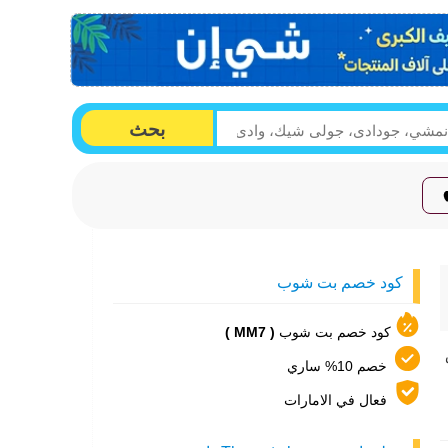
بحث
كود خصم بت شوب
كود خصم بت شوب
( MM7 )
طس
خصم 10% ساري
فعال في الامارات