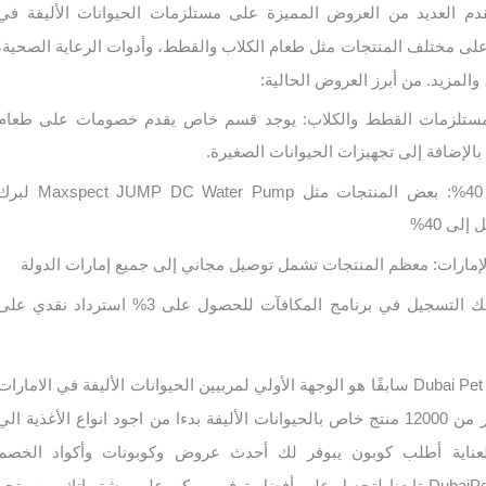
ر The Pet Shop يقدم العديد من العروض المميزة على مستلزمات الحيوانات الأليفة في
لى مختلف المنتجات مثل طعام الكلاب والقطط، وأدوات الرعاية الصحية،
 والمزيد. من أبرز العروض الحالية:
تلزمات القطط والكلاب: يوجد قسم خاص يقدم خصومات على طعام
 بالإضافة إلى تجهيزات الحيوانات الصغيرة.
خصومات تصل إلى 40%: بعض المنتجات مثل Maxspect JUMP DC Water Pump
ى 40%​
إمارات: معظم المنتجات تشمل توصيل مجاني إلى جميع إمارات الدولة​
نظام المكافآت: يمكنك التسجيل في برنامج المكافآت للحصول على 3% استرداد نقدي عل
The pet shop وهو Dubai Pet Food سابقًا هو الوجهة الأولي لمربيين الحيوانات الأليفة في الامارات
و الشرق الأوسط مع أكثر من 12000 منتج خاص بالحيوانات الأليفة بدءا من اجود انواع الأغذية الي
لعناية أطلب كوبون يبوفر لك أحدث عروض وكوبونات وأكواد الخصم
الصحيحة لتطبيق DubaiPetFood تابعنا لتحصل على أفضل توفير ممكن على مشترياتك من متجر