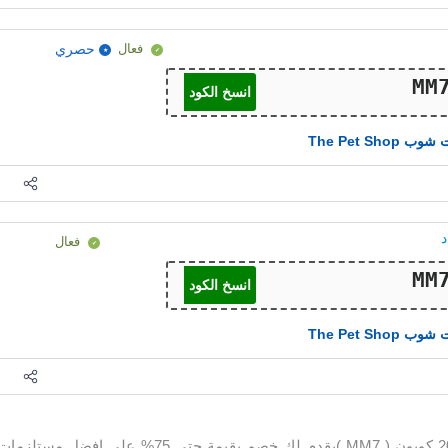
فعال
حصري
انسخ الكود
ب The Pet Shop
فعال
انسخ الكود
ب The Pet Shop
كود خصم بت شوب 2026 كوبون ( MM7 )يقدم لك خصم بقيمة حتى 75% على افضل مستلزما