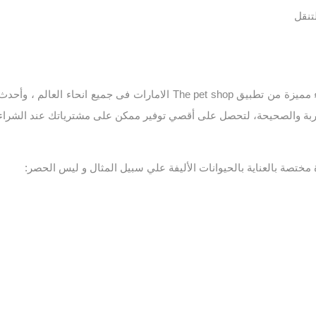
تنقل
استمتع بـ تجربة شراء مميزة من تطبيق The pet shop الامارات فى جميع انحاء العالم ، وأحد
بة والصحيحة، لتحصل على أقصي توفير ممكن على مشترياتك عند الشراء
ختصة بالعناية بالحيوانات الأليفة علي سبيل المثال و ليس الحصر: