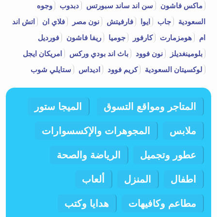
ماكس فاشون
سن اند ساند سبورتس
دبدوب
وجوه
السعودية
جاب
ايوا
فارفيتش
نون مصر
فلاي ان
اتش اند
ام
هومزمارت
كارفور
جوميا
ريفا فاشون
فورديل
بلومينغديلز
نون فوود
باث اند بودي وركس
امريكان ايجل
لوكسيتان السعودية
كريم فوود
اديداس
ستايلي شوب
المتاجر ومواقع التسوق
الميجا ستور
ملابس
المجوهرات والإكسسوارات
عطور وتجميل
الرياضة والصحة
اطفال
المنزل
ألعاب
مطاعم وكافيهات
هدايا وكتب