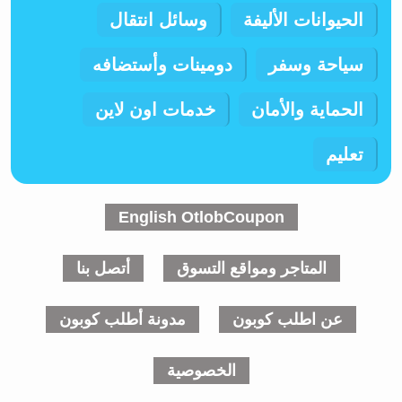
الحيوانات الأليفة
وسائل انتقال
سياحة وسفر
دومينات وأستضافه
الحماية والأمان
خدمات اون لاين
تعليم
English OtlobCoupon
المتاجر ومواقع التسوق
أتصل بنا
عن اطلب كوبون
مدونة أطلب كوبون
الخصوصية