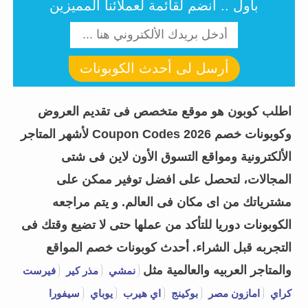
باول .. أنضم لقائمة لعملائنا المميزين
أرسل لى أحدث الكوبونات
اطلب كوبون هو موقع متخصص فى تقديم العروض
وكوبونات خصم Coupon Codes 2026 لأشهر المتاجر
الألكترونية ومواقع التسوق الأون لاين فى شتى
المجالات، لتحصل على افضل توفير ممكن على
مشترياتك من اى مكان فى العالم. و يتم مراجعه
الكوبونات دوريا للتأكد من عملها حتى لا تضيع وقتك فى
التجربه قبل الشراء.
أحدث كوبونات خصم المواقع
والمتاجر العربيه والعالمية مثل
نمشي
مذر كير
فيرست
كراي
امازون مصر
بوكينج
اي هيرب
يوباي
سيفورا