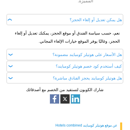
المميزه.
هل يمكن تعديل أو إلغاء الحجز؟
نعم، حسب سياسة الفندق أو موقع الحجز، يمكنك تعديل أو إلغاء
الحجز، وغالبًا يوفر الموقع خيارات الإلغاء المجاني.
هل الأسعار على هوتيلز كومبايند مضمونة؟
كيف أستخدم كود خصم هوتيلز كومبايند؟
نعم، يضمن الموقع عرض أفضل سعر متاح، وإذا وجدت سعرًا أقل
بعد الحجز يمكنك طلب استرداد الفرق.
هل هوتيلز كومبايند يحجز الفنادق مباشرة؟
أثناء الحجز، أدخل كود الخصم عند موقع مزود الخدمة أو استخدم
الكوبون من خلال رابط الكود للحصول على التخفيض.
شارك الكوبون لتستفيد من الخصم مع أصدقائك
لا، الموقع يوجّهك إلى مواقع الحجز الفعلية لإتمام الدفع والحجز.
عن موقع هوتيلز كومبايند Hotels combined