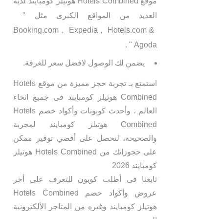
موقع Hotels Combined هوتيلز كومبايند لدية
العديد من المواقع الكبرى مثل "
Booking.com , Expedia , Hotels.com &
Agoda " .
يضمن لك الوصول لافضل سعر للغرفة.
استمتع بـ تجربة حجز مميزة من موقع Hotels
Combined هوتيلز كومبايند فى جميع انحاء
العالم ، وأحدث كوبونات وأكواد خصم Hotels
Combined هوتيلز كومبايند لمجربة
والصحيحة، لتحصل على أقصي توفير ممكن
على حجوزاتك من Hotels Combined هوتيلز
كومبايند 2026
تابعنا فى أطلب كوبون للتعرف على أخر
عروض وأكواد خصم Hotels Combined
هوتيلز كومبايند وغيره من المتاجر الألكترونية