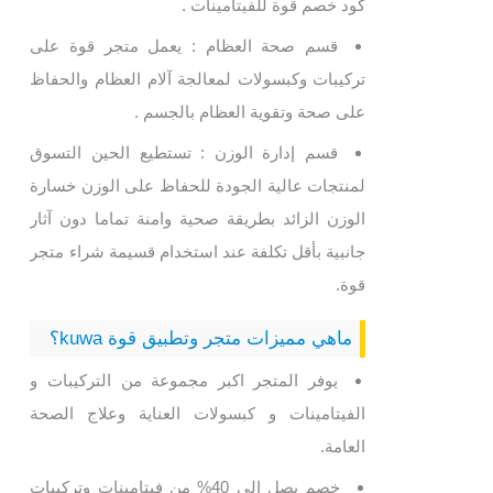
كود خصم قوة للفيتامينات .
قسم صحة العظام : يعمل متجر قوة على
تركيبات وكبسولات لمعالجة آلام العظام والحفاظ
على صحة وتقوية العظام بالجسم .
قسم إدارة الوزن : تستطيع الحين التسوق
لمنتجات عالية الجودة للحفاظ على الوزن خسارة
الوزن الزائد بطريقة صحية وامنة تماما دون آثار
جانبية بأقل تكلفة عند استخدام قسيمة شراء متجر
قوة.
ماهي مميزات متجر وتطبيق قوة kuwa؟
يوفر المتجر اكبر مجموعة من التركيبات و
الفيتامينات و كبسولات العناية وعلاج الصحة
العامة.
خصم يصل الى 40% من فيتامينات وتركيبات