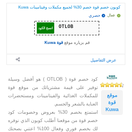
كوبون خصم قوة خصم 30% لجميع مكملات وفيتامينات Kuwa
فعال
حصري
انسخ الكود
قم بزياره موقع
قوة Kuwa
عرض التفاصيل
كود خصم قوة ( OTLOB ) هو أفضل وسيلة
توفير على قيمة مشترياتك من موقع قوة
موقع
للمكملات الغذائية والفيتامينات ومستحضرات
قوة
العناية بالشعر والجسم.
Kuwa
استمتع بخصم 30% بعروض وخصومات كود
خصم قوة من موقعنا أطلب كوبون الذي نوفره
لك بخصم فوري وفعال 100% اعتني بصحتك