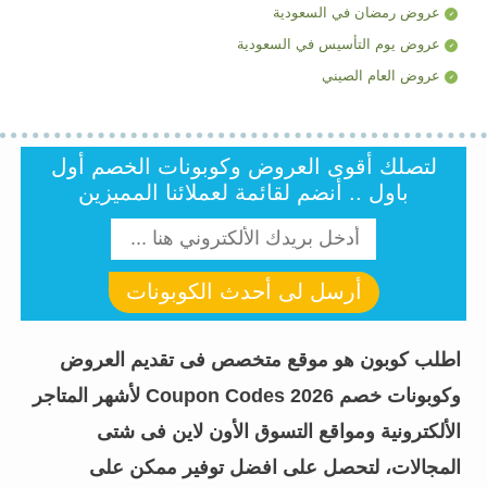
عروض رمضان في السعودية
عروض يوم التأسيس في السعودية
عروض العام الصيني
لتصلك أقوى العروض وكوبونات الخصم أول
باول .. أنضم لقائمة لعملائنا المميزين
أرسل لى أحدث الكوبونات
اطلب كوبون هو موقع متخصص فى تقديم العروض
وكوبونات خصم Coupon Codes 2026 لأشهر المتاجر
الألكترونية ومواقع التسوق الأون لاين فى شتى
المجالات، لتحصل على افضل توفير ممكن على