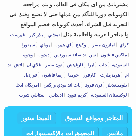
مشترياتك من اى مكان فى العالم. و يتم مراجعه
الكوبونات دوريا للتأكد من عملها حتى لا تضيع وقتك فى
التجربه قبل الشراء.
أحدث كوبونات خصم المواقع
والمتاجر العربيه والعالمية مثل
نمشي
مذر كير
فيرست
كراي
امازون مصر
بوكينج
اي هيرب
يوباي
سيفورا
ماكس فاشون
سن اند ساند سبورتس
دبدوب
وجوه
السعودية
جاب
ايوا
فارفيتش
نون مصر
فلاي ان
اتش اند
ام
هومزمارت
كارفور
جوميا
ريفا فاشون
فورديل
بلومينغديلز
نون فوود
باث اند بودي وركس
امريكان ايجل
لوكسيتان السعودية
كريم فوود
اديداس
ستايلي شوب
المتاجر ومواقع التسوق
الميجا ستور
ملابس
المجوهرات والإكسسوارات