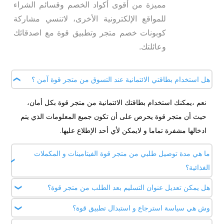
مميزة من أقوى أكواد الخصم وقسائم الشراء
للمواقع الإلكترونية الأخرى، لاتنسي مشاركة
كوبونات خصم متجر وتطبيق قوة مع اصدقائك
وعائلتك.
هل استخدام بطاقتي الائتمانية عند التسوق من متجر قوة آمن ؟
نعم ،يمكنك استخدام بطاقتك الائتمانية من متجر قوة بكل أمان،
حيث أن متجر قوة يحرص على أن تكون جميع المعلومات الذي يتم
ادخالها مشفرة تماما و لايمكن لأي أحد الإطلاع عليها.
ما هي مدة توصيل طلبي من متجر قوة الفيتامينات و المكملات
الغذائية؟
هل يمكن تعديل عنوان التسليم بعد الطلب من متجر قوة؟
يتم توصيل طلبك خلال 48 ساعة من تاريخ تأكيد طلبك، ويتم إبلاغك
من قبل خدمة عملاء متجر قوة.
وش هي سياسة استرجاع و استبدال تطبيق قوة؟
لا، لا يمكنك تعديل العنوان بعد تأكيد الطلب و لكن اذا كنت ترغب