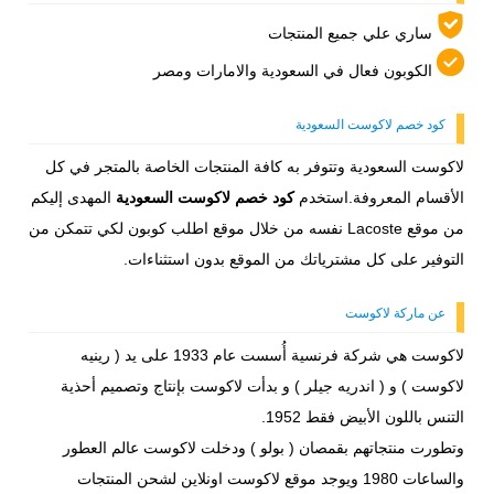
ساري علي جميع المنتجات
الكوبون فعال في السعودية والامارات ومصر
كود خصم لاكوست السعودية
لاكوست السعودية وتتوفر به كافة المنتجات الخاصة بالمتجر في كل
الأقسام المعروفة.استخدم
كود خصم لاكوست السعودية
المهدى إليكم
من موقع Lacoste نفسه من خلال موقع اطلب كوبون لكي تتمكن من
التوفير على كل مشترياتك من الموقع بدون استثناءات.
عن ماركة لاكوست
لاكوست هي شركة فرنسية أُسست عام 1933 على يد ( رينيه
لاكوست ) و ( اندريه جيلر ) و بدأت لاكوست بإنتاج وتصميم أحذية
التنس باللون الأبيض فقط 1952.
وتطورت منتجاتهم بقمصان ( بولو ) ودخلت لاكوست عالم العطور
والساعات 1980 ويوجد موقع لاكوست اونلاين لشحن المنتجات