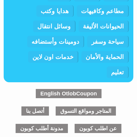
مطاعم وكافيهات
هدايا وكتب
الحيوانات الأليفة
وسائل انتقال
سياحة وسفر
دومينات وأستضافه
الحماية والأمان
خدمات اون لاين
تعليم
English OtlobCoupon
المتاجر ومواقع التسوق
أتصل بنا
عن اطلب كوبون
مدونة أطلب كوبون