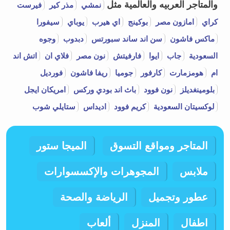
والمتاجر العربيه والعالمية مثل
نمشي
مذر كير
فيرست
كراي
امازون مصر
بوكينج
اي هيرب
يوباي
سيفورا
ماكس فاشون
سن اند ساند سبورتس
دبدوب
وجوه
السعودية
جاب
ايوا
فارفيتش
نون مصر
فلاي ان
اتش اند
ام
هومزمارت
كارفور
جوميا
ريفا فاشون
فورديل
بلومينغديلز
نون فوود
باث اند بودي وركس
امريكان ايجل
لوكسيتان السعودية
كريم فوود
اديداس
ستايلي شوب
المتاجر ومواقع التسوق
الميجا ستور
ملابس
المجوهرات والإكسسوارات
عطور وتجميل
الرياضة والصحة
اطفال
المنزل
ألعاب