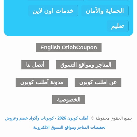
الحماية والأمان
خدمات اون لاين
تعليم
English OtlobCoupon
المتاجر ومواقع التسوق
أتصل بنا
عن اطلب كوبون
مدونة أطلب كوبون
الخصوصية
جميع الحقوق محفوظة ©
أطلب كوبون 2026 - كوبونات وأكواد خصم وعروض
تخفيضات المتاجر ومواقع التسوق الالكترونية