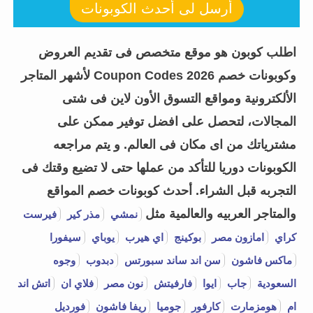
أرسل لى أحدث الكوبونات
اطلب كوبون هو موقع متخصص فى تقديم العروض
وكوبونات خصم Coupon Codes 2026 لأشهر المتاجر
الألكترونية ومواقع التسوق الأون لاين فى شتى
المجالات، لتحصل على افضل توفير ممكن على
مشترياتك من اى مكان فى العالم. و يتم مراجعه
الكوبونات دوريا للتأكد من عملها حتى لا تضيع وقتك فى
التجربه قبل الشراء.
أحدث كوبونات خصم المواقع
والمتاجر العربيه والعالمية مثل
نمشي
مذر كير
فيرست
كراي
امازون مصر
بوكينج
اي هيرب
يوباي
سيفورا
ماكس فاشون
سن اند ساند سبورتس
دبدوب
وجوه
السعودية
جاب
ايوا
فارفيتش
نون مصر
فلاي ان
اتش اند
ام
هومزمارت
كارفور
جوميا
ريفا فاشون
فورديل