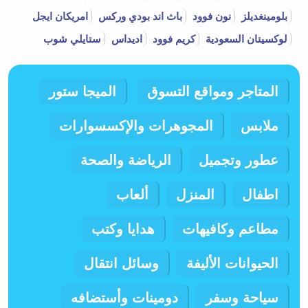
بلومينغديلز
نون فوود
باث اند بودي وركس
امريكان ايجل
لوكسيتان السعودية
كريم فوود
اديداس
ستايلي شوب
المتاجر ومواقع التسوق
الميجا ستور
ملابس
المجوهرات والإكسسوارات
عطور وتجميل
الرياضة والصحة
اطفال
المنزل
ألعاب
مطاعم وكافيهات
هدايا وكتب
الحيوانات الأليفة
وسائل انتقال
سياحة وسفر
دومينات وأستضافه