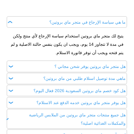
ما هي سياسة الإرجاع في متجر ماي بروتين؟
يتيح لك متجر ماي بروتين استخدام سياسة الإرجاع لأي منتج ولكن
في مدة لا تتجاوز 14 يوم، ويجب ان يكون بنفس حالتة الاصلية و لم
يتم فتحه ويجب أن توفر فاتورة الاستلام.
هل متجر ماي بروتين يوفر شحن مجاني ؟
ماهي مدة توصيل استلام طلبي من ماي بروتين؟
نعم ، يوفر موقع My Protein شحن مجاني لجميع العملاء الجدد
والقدامى عند التسوق بمبلغ 350 ريال سعودي، أما الطلبات ذات
هل كود خصم ماي بروتين السعودية 2026 فعال اليوم؟
تتراوح مدة استلام الطلبيات من ماي بروتين من بين يومين إلى 5
التكلفة الأقل فسعر الشحن 80 ريال.
أيام عمل.
هل يوفر متجر ماي بروتين خدمه الدفع عند الاستلام؟
نعم، يمكنك الحصول والاستفادة بكود خصم ماي بروتين 2026 حتى
15% علي الملابس و الاكسسورات و الأغذية الرياضية و مساحيق
هل جميع منتجات متجر ماي بروتين من الملابس الرياضية
نعم ، كما يمنحك عدة طرق أخرى للدفع لتختار ما يناسبك بكل
البروتين و لوازم التمرين.
والمكملات الغذائية اصلية؟
سهولة أثناء عملية التسوق.