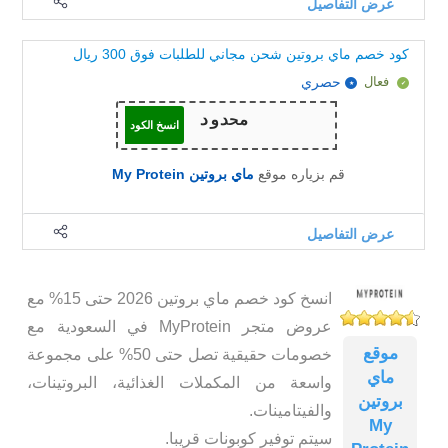
عرض التفاصيل
كود خصم ماي بروتين شحن مجاني للطلبات فوق 300 ريال
فعال
حصري
انسخ الكود
قم بزياره موقع
ماي بروتين My Protein
عرض التفاصيل
انسخ كود خصم ماي بروتين 2026 حتى 15% مع
عروض متجر MyProtein في السعودية مع
موقع
خصومات حقيقية تصل حتى 50% على مجموعة
ماي
واسعة من المكملات الغذائية، البروتينات،
بروتين
والفيتامينات.
My
سيتم توفير كوبونات قريبا.