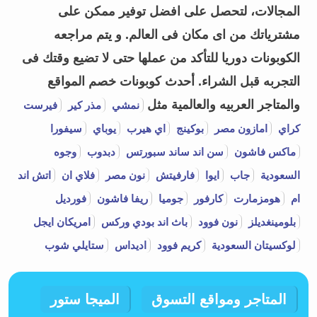
المجالات، لتحصل على افضل توفير ممكن على
مشترياتك من اى مكان فى العالم. و يتم مراجعه
الكوبونات دوريا للتأكد من عملها حتى لا تضيع وقتك فى
التجربه قبل الشراء.
أحدث كوبونات خصم المواقع
والمتاجر العربيه والعالمية مثل
نمشي
مذر كير
فيرست
كراي
امازون مصر
بوكينج
اي هيرب
يوباي
سيفورا
ماكس فاشون
سن اند ساند سبورتس
دبدوب
وجوه
السعودية
جاب
ايوا
فارفيتش
نون مصر
فلاي ان
اتش اند
ام
هومزمارت
كارفور
جوميا
ريفا فاشون
فورديل
بلومينغديلز
نون فوود
باث اند بودي وركس
امريكان ايجل
لوكسيتان السعودية
كريم فوود
اديداس
ستايلي شوب
المتاجر ومواقع التسوق
الميجا ستور