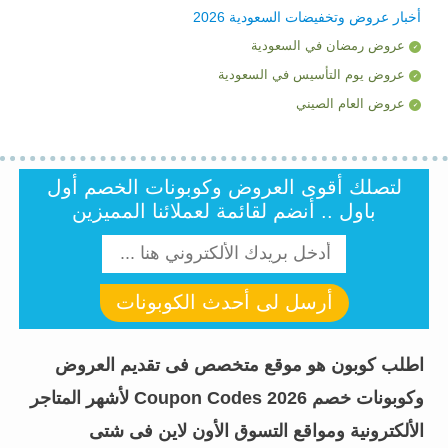
أخبار عروض وتخفيضات السعودية 2026
عروض رمضان في السعودية
عروض يوم التأسيس في السعودية
عروض العام الصيني
لتصلك أقوى العروض وكوبونات الخصم أول
باول .. أنضم لقائمة لعملائنا المميزين
أرسل لى أحدث الكوبونات
اطلب كوبون هو موقع متخصص فى تقديم العروض
وكوبونات خصم Coupon Codes 2026 لأشهر المتاجر
الألكترونية ومواقع التسوق الأون لاين فى شتى