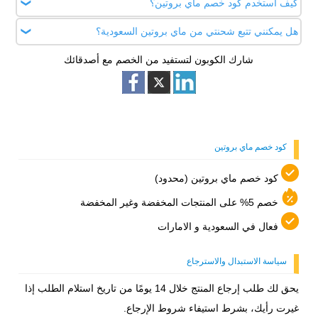
كيف أستخدم كود خصم ماي بروتين؟
نعم ، جميع منتجات ماي بروتين من الفيتامينات والمكملات الغذائية
اصليه و مضمونه 100%.
هل يمكنني تتبع شحنتي من ماي بروتين السعودية؟
كود خصم ماي بروتين نقدمه لك من موقعنا بالضغط على انسخ كود
الخصم ثم تتوجه إلى موقع My Protein الرسمي وتقوم باللصق في
شارك الكوبون لتستفيد من الخصم مع أصدقائك
نعم، يمكنك متابعة شحنتك من خلال الضغط على خيار تتبع الشحنة
خانة تفعيل كوبونات الخصم وقسائم الشراء.
المتوفر أدنى الصفحة الرئيسية بمتجر ماي بروتين.
كود خصم ماي بروتين
كود خصم ماي بروتين (محدود)
خصم 5% على المنتجات المخفضة وغير المخفضة
فعال في السعودية و الامارات
سياسة الاستبدال والاسترجاع
يحق لك طلب إرجاع المنتج خلال 14 يومًا من تاريخ استلام الطلب إذا
غيرت رأيك، بشرط استيفاء شروط الإرجاع.