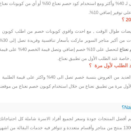
حيث يقدم تخفيضات تصل لـ 40% وأكثر ومع استخدام كود خصم نعناع 50% أو أي من كوبونات نعنا
 توفير إضافي 10%.
يضات طوال الوقت , مع احدث واقوي كوبونات خصم من اطلب كوبون ,
تسوق من افضل المنتجات من أكبر متاجر السوبر ماركت بأسعار تنافسية 
نعناع
لتحصل على 10% خصم إضافي وتصل قيمة الخصم 40% على قي
 خاصة عند الطلب الأول من تطبيق نعناع.
 الطلب لأول مرة ؟
العديد من العروض بنسبة خصم تصل الى 40% واكثر على قيمة الطلبية 
أول مرة من تطبيق نعناع من خلال استخدام كوبون خصم نعناع من موقعنا
م أفضل المنتجات جودة وسعر لجميع أفراد الاسرة شاملة كل احتياجاتك
حيث يوجد به أكثر من 13000 منتج من متاجر وأقسام متعددة و تتوافر فيه خدمات البقالة من اشهر