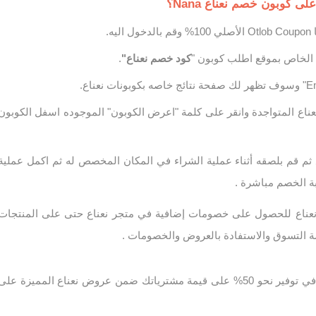
 كوبون خصم نعناع Nana؟
يه.
الخاص بموقع اطلب كوبون "
كود خصم نعناع"
.
عناع المتواجدة وانقر على كلمة "اعرض الكوبون" الموجوده اسفل الكوبون
ثم قم بلصقه أثناء عملية الشراء في المكان المخصص له ثم اكمل عملية
 الخصم مباشرة .
نعناع للحصول على خصومات إضافية في متجر نعناع حتى على المنتجات
صة التسوق والاستفادة بالعروض والخصومات .
كود خصم نعناع يساعدم في توفير نحو 50% على قيمة مشترياتك ضمن عروض نعناع المميزة على