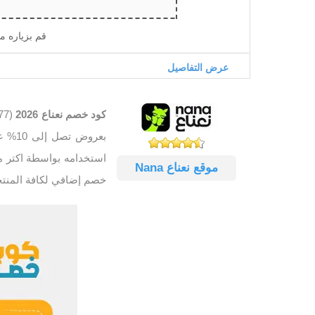
قم بزياره م
عرض التفاصيل
كود خصم نعناع 2026
بعروض تصل إلى 10% عند طلب جميع منتجات البقالة وغيرها , يتميز
موقع نعناع Nana
خصم إضافي لكافة المنت