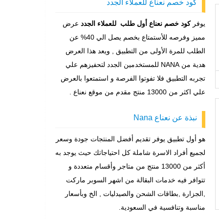
كود خصم نعناع للعملاء الجدد
يوفر
كود خصم نعناع أول طلب للعملاء الجدد
عرض
مميز وفرصه للأستمتاع بخصم يصل الي 40% عن
الطلب للمرة الأولى من التطبيق , ويعد هذا العرض
هدية من NANA للمستخدمين الجدد لتحفيزهم علي
تجربه التطبيق فلا تفوتوا الفرصة و استمتعوا بالعرض
علي اكثر من 13000 منتج مقدم من موقع نعناع .
نبذة عن نعناع Nana
هو أول تطبيق يوفر تقديم أفضل المنتجات جودة وسعر
لجميع أفراد الاسرة شاملة كل احتياجاتك حيث يوجد به
أكثر من 13000 منتج من متاجر وأقسام متعددة و
تتوافر فيه خدمات البقالة من اشهر السوبر ماركت
,الجزارة ,بطاقات الشحن والصيدليات , الخ وبأسعار
مناسبة وتنافسية في السعودية.