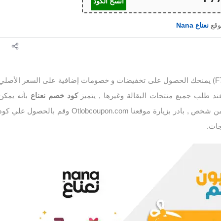
انسخ الكود
وقع
نعناع Nana
(F77) يمنحك الحصول على تخفيضات و خصومات إضافية على السعر الأصلي
كود خصم نعناع
بأنه يمكن
استخدامه بواسطة اكتر من شخص , بادر بزيارة موقعنا Otlobcoupon.com وقم بالحصول علي كو
جات.