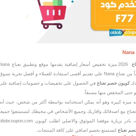
اع
2026 ميزة تخفيض أسعار إضافية يقدمها موقع وتطبيق نعناع 
لعملائه ومستخدميه حرصاً من نعناع Nana على تقديم أقصى استفادة للعملاء و أفضل تجربة تسوق
عدك
كوبون خصم
نعناع
في الحصول على تخفيضات و خصومات إضافية على
و حتى المخفض منها مسبقاً.
 ميزة كبيرة وهو أنه يمكن استخدامه بواسطة أكثر من شخص، حيث أنه
عناع مع اصدقائك واقاربك وجميع الأشخاص في محيطك لتستمتعوا جميعاً
بالتخفيضات والخصومات، بادر بزيارة موقعنا الموثوق والاصلي اطلب كوبون lobcoupon.com
صم نعناع
لتستمتع بخصم اضافي على كافة المنتجات.