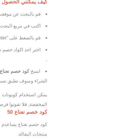
كيف يمكنني الحصول على
قم بالبحث عن موقعنا Otlob Coupon الأصلي 100% وقم بالدخول ال
اكتب في مربع البحث 
قم بالضغط على "Enter" وسوف تظهر لك صفحة نتائج خاصه بكوبونات نعناع.
اختر احد اكواد خصم ن
.
انسخ
كود خصم نعناع
الشراء وسوف تطبق نسبة
يمكن استخدام كوبونات 
المخفضة, فلا تفوتوا فر
كود خصم نعناع 50
منتجات البقالة.