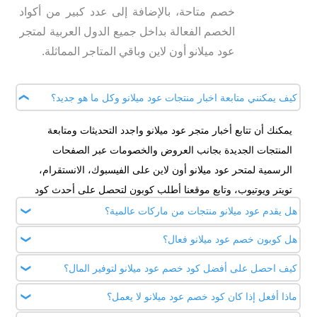
خصم متاحة، بالإضافة إلى عدد كبير من أكواد
الخصم الفعالة بداخل جميع الدول العربية لمتجر
عود ميلانو أون لاين وباقي المتاجر المماثلة.
كيف يمكنني متابعة اخبار منتجات عود ميلانو وكل ما هو جديد؟
يمكنك أن تتابع أخبار متجر عود ميلانو واجدد التحديثات ومتابعة
المنتجات الجديدة بجانب العروض والخصومات عبر الصفحات
الرسمية لمتحر عود ميلانو أون لاين على الفيسبوك، الانستقرام،
تويتر ويوتيوب، وتابع موقعنا أطلب كوبون لتحصل على أحدث كود
خصم عود ميلانو للشهر الحالي.
هل يقدم عود ميلانو منتجات من ماركات عالمية؟
هل كوبون خصم عود ميلانو فعال؟
بالطبع، يقدم متجر عود ميلانو أون لاين مجموعة مميزة من
المنتجات لعلامات تجارية عالمية، يمكنك أن تحصل عليها جميعًا بأقل
كيف احصل على أفضل كود خصم عود ميلانو لتوفير المال؟
بالتأكيد، كوبون خصم عود ميلانو دائما فعال و سارى حيث نحرص
سعر عبر نسخ وتفعيل كود خصم ميلانو 2026.
فى أطلب كوبون otlobcoupon.com على تقديم قيمة الخصم
ماذا أفعل إذا كان كود خصم عود ميلانو لا يعمل؟
يمكنك أن تحصل على أقوى وأفضل كود خصم عود ميلانو عن
الحقيقة التي يحملها أكواد الخصم والحرص على التحديث المستمر