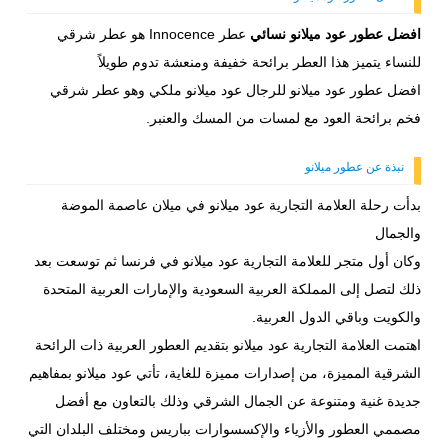
أكد علي عملية الشراء.
افضل عطور عود ميلانو نسائي
عطر Innocence هو عطر شرقي
للنساء يتميز هذا العطر برائحة خفيفة ومنعشة تدوم طويلاً
افضل عطور عود ميلانو للرجال عود ميلانو ملكي وهو عطر شرقي
فخم برائحة العود مع لمسات من المسك والعنبر.
نبذة عن عطور ميلانو
بدأت رحلة العلامة التجارية عود ميلانو في ميلان عاصمة الموضة
والجمال
وكان أول متجر للعلامة التجارية عود ميلانو في فرنسا ثم توسعت بعد
ذلك لتصل إلى المملكة العربية السعودية والإمارات العربية المتحدة
والكويت وباقي الدول العربية.
اهتمت العلامة التجارية عود ميلانو بتقديم العطور العربية ذات الرائحة
الشرقية المميزة، من إصدارات مميزة للغاية، تأتي عود ميلانو بمفاهيم
جديدة غنية ومتنوعة عن الجمال الشرقي وذلك بالتعاون مع أفضل
مصممي العطور والأزياء والإكسسوارات بباريس ومختلف البلدان التي