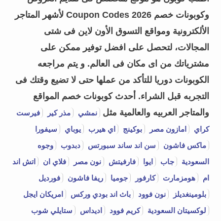
وكوبونات خصم Coupon Codes 2026 لأشهر المتاجر
الألكترونية ومواقع التسوق الأون لاين فى شتى
المجالات، لتحصل على افضل توفير ممكن على
مشترياتك من اى مكان فى العالم. و يتم مراجعه
الكوبونات دوريا للتأكد من عملها حتى لا تضيع وقتك فى
التجربه قبل الشراء.
أحدث كوبونات خصم المواقع
والمتاجر العربيه والعالمية مثل
نمشي
مذر كير
فيرست
كراي
امازون مصر
بوكينج
اي هيرب
يوباي
سيفورا
ماكس فاشون
سن اند ساند سبورتس
دبدوب
وجوه
السعودية
جاب
ايوا
فارفيتش
نون مصر
فلاي ان
اتش اند
ام
هومزمارت
كارفور
جوميا
ريفا فاشون
فورديل
بلومينغديلز
نون فوود
باث اند بودي وركس
امريكان ايجل
لوكسيتان السعودية
كريم فوود
اديداس
ستايلي شوب