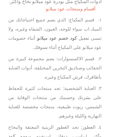
أدوات المكياج مثل بودرة عود ميلانو بخاخ وأكثر.
أقسام ومنتجات عود ميلانو
قسم المكياج: الذي يضم جميع احتياجاتك من
الميك اب سواء للوجه، العيون، الشفاه وغيره، ولا
تنسى تفعيل
كود خصم عود ميلانو
أثناء خصومات
عود ميلانو على المكياج أثناء تسوقك.
قسم الاكسسوارات: يضم مجموعة كبيرة من
الحقائب وصناديق التخزين المختلفة، أدوات العناية
بأظافرك، فرش المكياج وغيره.
العناية الشخصية: تجد منتجات كثيرة للحفاظ
على بشرتك وجسمك من منتجات الوقاية من
الشمس، زيوت طبيعية، منتجات مخصصة للعناية
النهارية والليلة وغيرهم.
العطور: تجد العطور الزيتية المعتقة والبخاخ
وأكثر ليناسب ذوقك، استخدم
برومو كود