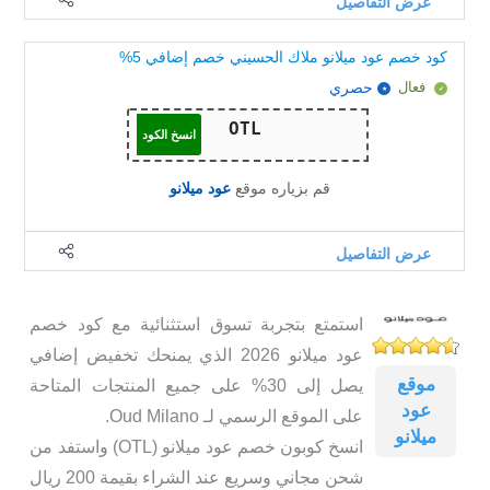
عرض التفاصيل
كود خصم عود ميلانو ملاك الحسيني خصم إضافي 5%
فعال
حصري
انسخ الكود
قم بزياره موقع
عود ميلانو
عرض التفاصيل
استمتع بتجربة تسوق استثنائية مع كود خصم
عود ميلانو 2026 الذي يمنحك تخفيض إضافي
موقع
يصل إلى 30% على جميع المنتجات المتاحة
عود
على الموقع الرسمي لـ Oud Milano.
ميلانو
انسخ كوبون خصم عود ميلانو (OTL) واستفد من
شحن مجاني وسريع عند الشراء بقيمة 200 ريال