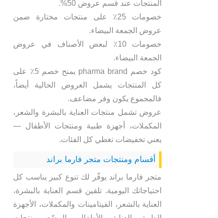
المنتجات عند قسم عروض 50%.
خصومات 25٪ على منتجات مختارة ضمن
عروض الجمعة البيضاء.
خصومات 10٪ لبعض الأصناف في عروض
الجمعة البيضاء.
كود خصم pharma brand يمنح خصم 5٪ على
كل المنتجات يشمل العروض الحالية أيضاً،
فالمجموع يكون وفر مضاعف.
عروض تشمل منتجات العناية بالبشرة والشعر،
المكملات، أجهزة طبية ومنتجات الأطفال —
يعني تخفيضات تغطي كل الفئات.
أقسام ومنتجات متجر فارما براند
متجر فارما براند يوفّر لك تنوع كبير يناسب كل
احتياجاتك اليومية. تلقين قسم العناية بالبشرة،
العناية بالشعر، الفيتامينات والمكملات، الأجهزة
الطبية، العناية بالأطفال والرضّع، منتجات