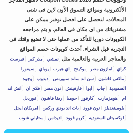
وكوبونات خصم Coupon Codes 2026 لأشهر المتاجر
الألكترونية ومواقع التسوق الأون لاين فى شتى
المجالات، لتحصل على افضل توفير ممكن على
مشترياتك من اى مكان فى العالم. و يتم مراجعه
الكوبونات دوريا للتأكد من عملها حتى لا تضيع وقتك فى
التجربه قبل الشراء.
أحدث كوبونات خصم المواقع
والمتاجر العربيه والعالمية مثل
نمشي
مذر كير
فيرست
كراي
امازون مصر
بوكينج
اي هيرب
يوباي
سيفورا
ماكس فاشون
سن اند ساند سبورتس
دبدوب
وجوه
السعودية
جاب
ايوا
فارفيتش
نون مصر
فلاي ان
اتش اند
ام
هومزمارت
كارفور
جوميا
ريفا فاشون
فورديل
بلومينغديلز
نون فوود
باث اند بودي وركس
امريكان ايجل
لوكسيتان السعودية
كريم فوود
اديداس
ستايلي شوب