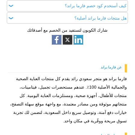
كيف أستخدم كود خصم فارما براند؟
عادة يوصل الطلب بين 1 إلى 3 أيام حسب المدينة داخل السعودية،
مع إمكانية تتبع الطلب خطوة بخطوة.
هل منتجات فارما براند أصلية؟
أضيفي المنتجات للسلة، اكتبي الكود في خانة الخصم، اضغطي
“تطبيق الكود”، والخصم ينزل فورًا قبل إتمام الدفع.
شارك الكوبون لتستفيد من الخصم مع أصدقائك
نعم، كل المنتجات أصلية 100٪ ومستوردة من مصادر معتمدة،
سواء مستحضرات تجميل، فيتامينات، أو مستلزمات الأطفال.
الجودة مضمونة وموثوقة لجميع الأعمار.
عن فارما براند
فارما براند هو متجر سعودي رائد يقدم كل منتجات العناية الصحية
والجمالية الأصلية 100٪. عندهم مستحضرات تجميل، فيتامينات،
منتجات للأطفال، أجهزة صحية، ومستلزمات العناية اليومية. كل
منتجاتهم موثوقة ومن مصادر معتمدة، مع واجهة موقع سهلة التصفح،
خيارات دفع آمنة، وتوصيل سريع داخل السعودية، لتضمن لك تجربة
تسوق مريحة ووفّرية في مكان واحد.