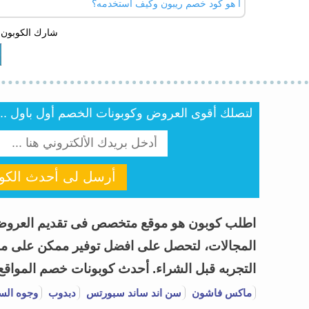
ا هو كود خصم ريبون وكيف أستخدمه؟
نعم، يوفر متجر ريبون شحن مجاني للطلبات فوق 300 ريال داخل المملكة العربية السعودية.
شارك الكوبون 
عملية الشراء في صفحة الدفع لتفعيل الخصم.
لتصلك أقوى العروض وكوبونات الخصم أول باول .. أن
أرسل لى أحدث الكوب
المجالات، لتحصل على افضل توفير ممكن على مشتر
التجربه قبل الشراء.
أحدث كوبونات خصم المواقع وا
ماكس فاشون
سن اند ساند سبورتس
دبدوب
وجوه الس