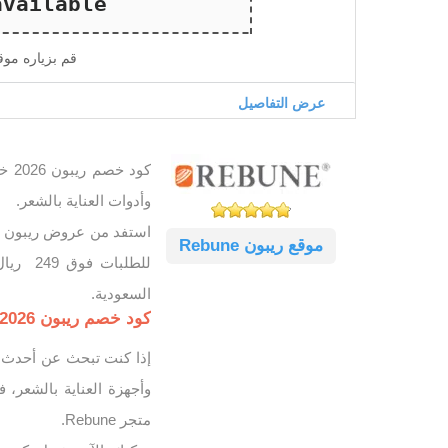
قم بزياره مو
عرض التفاصيل
وأدوات العناية بالشعر.
موقع ريبون Rebune
للطلبا
السعودية.
كود خصم ريبون 2026 فعال وفر حتى 40% على أجهزة ريبون الأصلية
وأجهزة العناية بالشعر،
متجر Rebune.