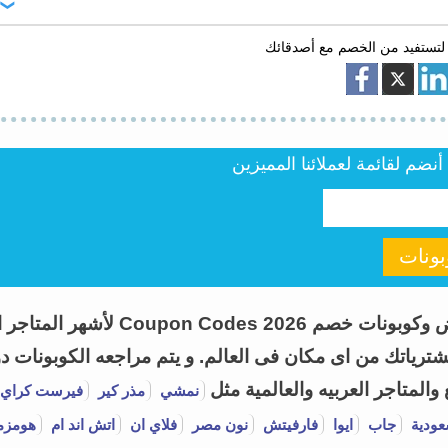
لتستفيد من الخصم مع أصدقائك
كود خصم ريبون يتيح لك الحصول على تخفيضات فورية تصل حتى 40% على منتجات المتجر. كل ما عليك فعله هو نسخ الكود أثناء إتمام
ضم لقائمة لعملائنا المميزين
ونات
اطلب كوبون هو موقع متخصص فى تقديم
ياتك من اى مكان فى العالم. و يتم مراجعه الكوبونات دور
لمتاجر العربيه والعالمية مثل
نمشي
مذر كير
فيرست كراي
عودية
جاب
ايوا
فارفيتش
نون مصر
فلاي ان
اتش اند ام
هومزم