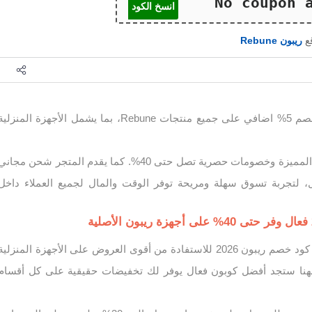
انسخ الكود
قع
ريبون Rebune
كود خصم ريبون 2026 خصم 5% اضافي على جميع منتجات Rebune، بما يشمل الأجهزة المنزلي
استفد من عروض ريبون المميزة وخصومات حصرية تصل حتى 40%. كما يقدم المتجر شحن مجان
ت فوق 249 ريال، لتجربة تسوق سهلة ومريحة توفر الوقت والمال لجميع العملاء داخل
إذا كنت تبحث عن أحدث كود خصم ريبون 2026 للاستفادة من أقوى العروض على الأجهزة المنزلية
 فهنا ستجد أفضل كوبون فعال يوفر لك تخفيضات حقيقية على كل أقسام