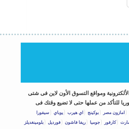
 العروض وكوبونات خصم Coupon Codes 2026 لأشهر المتاجر الألكترونية ومواقع التسوق الأون لاين فى شتى
يا للتأكد من عملها حتى لا تضيع وقتك فى
امازون مصر
بوكينج
اي هيرب
يوباي
سيفورا
ارت
كارفور
جوميا
ريفا فاشون
فورديل
بلومينغديلز