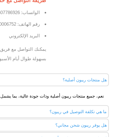
طريقة التواصل مع خدم
الواتساب: 0507786926
رقم الهاتف: 920006752
البريد الإلكتروني
يمكنك التواصل مع فريق خ
بسهولة طوال أيام الأسبو
هل منتجات ريبون أصلية؟
نعم، جميع منتجات ريبون أصلية وذات جودة عالية، بما يشمل ال
ما هي تكلفة التوصيل في ريبون؟
هل يوفر ريبون شحن مجاني؟
رسوم التوصيل ال
300 ريال.