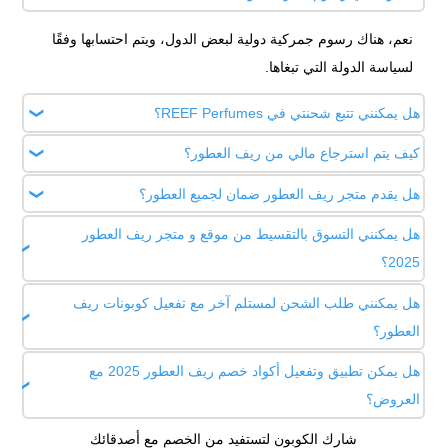
نعم، هناك رسوم جمركية دولية لبعض الدول، ويتم احتسابها وفقًا
لسياسة الدولة التي تبغاها.
هل يمكنني تتبع شحنتي في REEF Perfumes؟
كيف يتم استرجاع مالي من ريف العطور؟
نعم، يمكنك تتبع الشحنة من خلال موقع REEF Perfumes.
هل يقدم متجر ريف العطور ضمان لجميع العطور؟
يختلف على حسب طريقة الدفع إذا كانت طريقة الدفع تابي او
تمارا سيتم إلغاء الطلب عبر تابي او تمارا ويتم إرجاع المبلغ عن
هل يمكنني التسوق بالتقسيط من موقع و متجر ريف العطور
يتيح لك المتجر خدمة استبدال العطر أو استرجاع قيمته إذا لم تنل
طريقهم، اما اذا كان طريقة الدفع مدى أو من خلال البطاقة ائتمانية
2025؟
الرائحة إعجابك أو في حالة وجود عيب صناعة بالعطر مجانا.
يستغرق إرجاع المبلغ من 3 - 14 يوم عمل.
هل يمكنني طلب الشحن لمستلم آخر مع تفعيل كوبونات ريف
نعم، يمكنك الشراء و التسوق من REEF Perfumes من خلال تابي
العطور؟
و تمارا.
هل يمكن تطبيق وتفعيل أكواد خصم ريف العطور 2025 مع
نعم، يمكنك اختيار الاستلام عبر شخص آخر أثناء إجراءات عملية
العروض؟
الدفع، كما يمكنك شراء أي هدايا و يتم توصيلها بأفضل خصومات مع
شحن سريع.
شارك الكوبون لتستفيد من الخصم مع أصدقائك
لا، لا يمكنك تطبيق أكواد الخصم مع العروض.