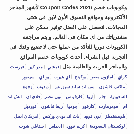
وكوبونات خصم Coupon Codes 2026 لأشهر المتاجر
الألكترونية ومواقع التسوق الأون لاين فى شتى
المجالات، لتحصل على افضل توفير ممكن على
مشترياتك من اى مكان فى العالم. و يتم مراجعه
الكوبونات دوريا للتأكد من عملها حتى لا تضيع وقتك فى
التجربه قبل الشراء.
أحدث كوبونات خصم المواقع
والمتاجر العربيه والعالمية مثل
نمشي
مذر كير
فيرست
كراي
امازون مصر
بوكينج
اي هيرب
يوباي
سيفورا
ماكس فاشون
سن اند ساند سبورتس
دبدوب
وجوه
السعودية
جاب
ايوا
فارفيتش
نون مصر
فلاي ان
اتش اند
ام
هومزمارت
كارفور
جوميا
ريفا فاشون
فورديل
بلومينغديلز
نون فوود
باث اند بودي وركس
امريكان ايجل
لوكسيتان السعودية
كريم فوود
اديداس
ستايلي شوب