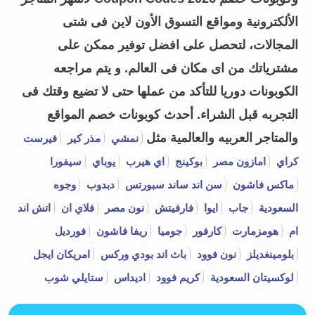
الألكترونية ومواقع التسوق الأون لاين فى شتى
المجالات، لتحصل على افضل توفير ممكن على
مشترياتك من اى مكان فى العالم. و يتم مراجعه
الكوبونات دوريا للتأكد من عملها حتى لا تضيع وقتك فى
التجربه قبل الشراء.
أحدث كوبونات خصم المواقع
والمتاجر العربيه والعالمية مثل
نمشي
مذر كير
فيرست
كراي
امازون مصر
بوكينج
اي هيرب
يوباي
سيفورا
ماكس فاشون
سن اند ساند سبورتس
دبدوب
وجوه
السعودية
جاب
ايوا
فارفيتش
نون مصر
فلاي ان
اتش اند
ام
هومزمارت
كارفور
جوميا
ريفا فاشون
فورديل
بلومينغديلز
نون فوود
باث اند بودي وركس
امريكان ايجل
لوكسيتان السعودية
كريم فوود
اديداس
ستايلي شوب