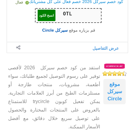
كود خصم سيركل 2026 خصم فعال على كل مشترياتك
فعال
انسخ الكود
قم بزياره موقع
سيركل Circle
عرض التفاصيل
استفد من كود خصم سيركل 2026 لأقصى
توفير على رسوم التوصيل لجميع طلباتك، سواء
موقع
أطعمة، مشروبات، منتجات طازجة أو
سيركل
مستلزمات الطبخ من أبرز العلامات التجارية.
Circle
يمكن تفعيل كوبون trycircle للاستمتاع
بالعروض على المنتجات المختارة والحصول
على توصيل سريع خلال دقائق، مع أفضل
الأسعار الممكنة.