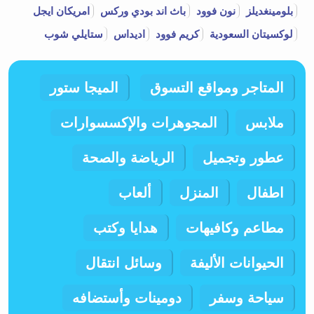
بلومينغديلز
نون فوود
باث اند بودي وركس
امريكان ايجل
لوكسيتان السعودية
كريم فوود
اديداس
ستايلي شوب
المتاجر ومواقع التسوق
الميجا ستور
ملابس
المجوهرات والإكسسوارات
عطور وتجميل
الرياضة والصحة
اطفال
المنزل
ألعاب
مطاعم وكافيهات
هدايا وكتب
الحيوانات الأليفة
وسائل انتقال
سياحة وسفر
دومينات وأستضافه