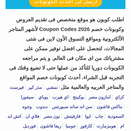
أرسل لى أحدث الكوبونات
اطلب كوبون هو موقع متخصص فى تقديم العروض
وكوبونات خصم Coupon Codes 2026 لأشهر المتاجر
الألكترونية ومواقع التسوق الأون لاين فى شتى
المجالات، لتحصل على افضل توفير ممكن على
مشترياتك من اى مكان فى العالم. و يتم مراجعه
الكوبونات دوريا للتأكد من عملها حتى لا تضيع وقتك فى
التجربه قبل الشراء.
أحدث كوبونات خصم المواقع
والمتاجر العربيه والعالمية مثل
نمشي
مذر كير
فيرست
كراي
امازون مصر
بوكينج
اي هيرب
يوباي
سيفورا
ماكس فاشون
سن اند ساند سبورتس
دبدوب
وجوه
السعودية
جاب
ايوا
فارفيتش
نون مصر
فلاي ان
اتش اند
ام
هومزمارت
كارفور
جوميا
ريفا فاشون
فورديل