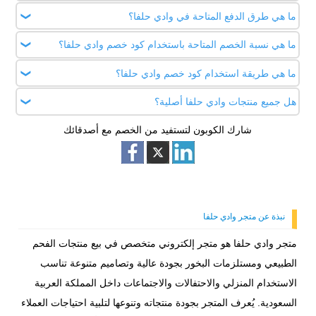
طلب 5% على جميع المنتجات.
ما هي طرق الدفع المتاحة في وادي حلفا؟
يمكن استبدال أو إرجاع المنتجات في حالة وجود عيب تصنيع أو خطأ
في الطلب، مع ضرورة أن تكون المنتجات في حالتها الأصلية وغير
ما هي نسبة الخصم المتاحة باستخدام كود خصم وادي حلفا؟
يوفر المتجر خيارات متعددة: البطاقات الائتمانية (Visa,
مستخدمة.
MasterCard)، مدى، STC Pay، والدفع عند الاستلام داخل
ما هي طريقة استخدام كود خصم وادي حلفا؟
العروض الحالية تشمل خصم 5% باستخدام كود (D88)، بالإضافة
السعودية.
إلى تخفيضات موسمية تصل إلى 30% وعروض كاش باك 10%.
هل جميع منتجات وادي حلفا أصلية؟
يمكنك استخدام كود خصم وادي حلفا (D88) عند الدفع في الموقع
الرسمي wadihalfa.sa أو من خلال موقعنا اطلب كوبون للحصول
شارك الكوبون لتستفيد من الخصم مع أصدقائك
نعم، جميع منتجات وادي حلفا أصلية ومعتمدة، تشمل الفحم،
على خصم مباشر على الفحم والمباخر.
المباخر التقليدية والحديثة، والإكسسوارات.
نبذة عن متجر وادي حلفا
متجر وادي حلفا هو متجر إلكتروني متخصص في بيع منتجات الفحم
الطبيعي ومستلزمات البخور بجودة عالية وتصاميم متنوعة تناسب
الاستخدام المنزلي والاحتفالات والاجتماعات داخل المملكة العربية
السعودية. يُعرف المتجر بجودة منتجاته وتنوعها لتلبية احتياجات العملاء