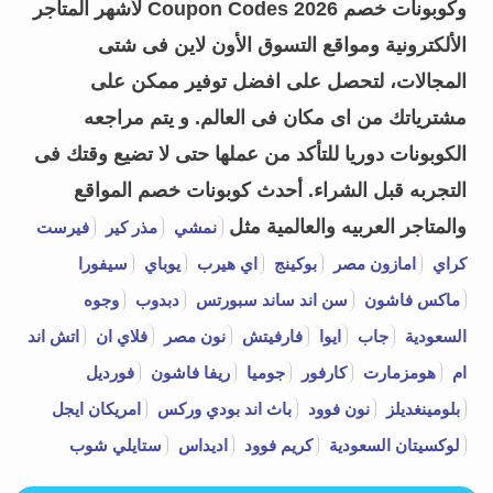
وكوبونات خصم Coupon Codes 2026 لأشهر المتاجر
الألكترونية ومواقع التسوق الأون لاين فى شتى
المجالات، لتحصل على افضل توفير ممكن على
مشترياتك من اى مكان فى العالم. و يتم مراجعه
الكوبونات دوريا للتأكد من عملها حتى لا تضيع وقتك فى
التجربه قبل الشراء.
أحدث كوبونات خصم المواقع
والمتاجر العربيه والعالمية مثل
نمشي
مذر كير
فيرست
كراي
امازون مصر
بوكينج
اي هيرب
يوباي
سيفورا
ماكس فاشون
سن اند ساند سبورتس
دبدوب
وجوه
السعودية
جاب
ايوا
فارفيتش
نون مصر
فلاي ان
اتش اند
ام
هومزمارت
كارفور
جوميا
ريفا فاشون
فورديل
بلومينغديلز
نون فوود
باث اند بودي وركس
امريكان ايجل
لوكسيتان السعودية
كريم فوود
اديداس
ستايلي شوب