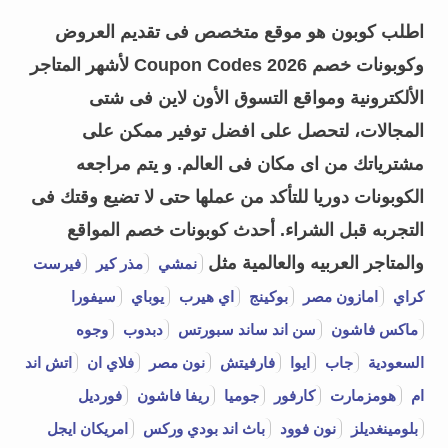
اطلب كوبون هو موقع متخصص فى تقديم العروض
وكوبونات خصم Coupon Codes 2026 لأشهر المتاجر
الألكترونية ومواقع التسوق الأون لاين فى شتى
المجالات، لتحصل على افضل توفير ممكن على
مشترياتك من اى مكان فى العالم. و يتم مراجعه
الكوبونات دوريا للتأكد من عملها حتى لا تضيع وقتك فى
التجربه قبل الشراء.
أحدث كوبونات خصم المواقع
والمتاجر العربيه والعالمية مثل
نمشي
مذر كير
فيرست
كراي
امازون مصر
بوكينج
اي هيرب
يوباي
سيفورا
ماكس فاشون
سن اند ساند سبورتس
دبدوب
وجوه
السعودية
جاب
ايوا
فارفيتش
نون مصر
فلاي ان
اتش اند
ام
هومزمارت
كارفور
جوميا
ريفا فاشون
فورديل
بلومينغديلز
نون فوود
باث اند بودي وركس
امريكان ايجل