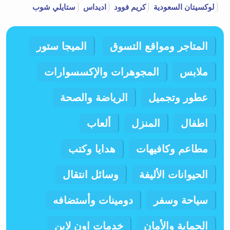
لوكسيتان السعودية
كريم فوود
اديداس
ستايلي شوب
المتاجر ومواقع التسوق
الميجا ستور
ملابس
المجوهرات والإكسسوارات
عطور وتجميل
الرياضة والصحة
اطفال
المنزل
ألعاب
مطاعم وكافيهات
هدايا وكتب
الحيوانات الأليفة
وسائل انتقال
سياحة وسفر
دومينات وأستضافه
الحماية والأمان
خدمات اون لاين