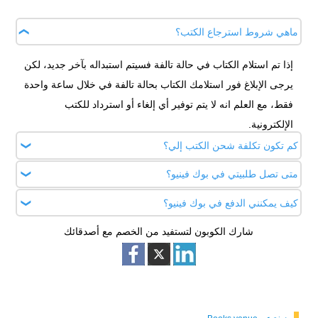
ماهي شروط استرجاع الكتب؟
إذا تم استلام الكتاب في حالة تالفة فسيتم استبداله بآخر جديد، لكن
يرجى الإبلاغ فور استلامك الكتاب بحالة تالفة في خلال ساعة واحدة
فقط، مع العلم انه لا يتم توفير أي إلغاء أو استرداد للكتب
الإلكترونية.
كم تكون تكلفة شحن الكتب إلي؟
متى تصل طلبيتي في بوك فينيو؟
التوصيل مجاني داخل الإمارات عند الشراء بأكثر من 100 درهم
إماراتي، أما لباقي الدول سيتم الحساب وفقًا للوزن والبلد.
كيف يمكنني الدفع في بوك فينيو؟
تجده في صفحة المنتج لكن بعض الكتب تصل من 7 إلى 10 أيام
عمل من خلال شركتي DHL أو Fedex.
شارك الكوبون لتستفيد من الخصم مع أصدقائك
يمكنك الدفع عن طريق البطاقات البنكية فيزا وماستر كارد أو باي
بال أو الدفع عند الاستلام.