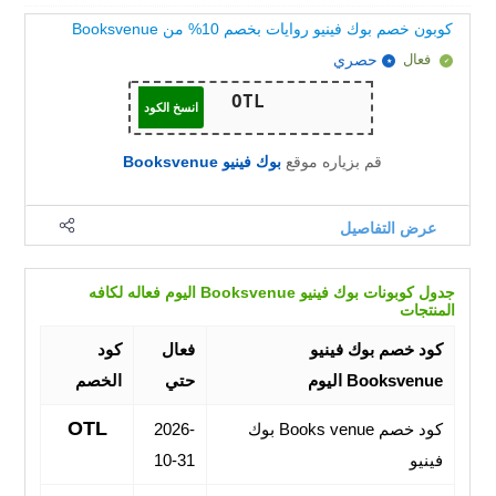
كوبون خصم بوك فينيو روايات بخصم 10% من Booksvenue
فعال
حصري
انسخ الكود
قم بزياره موقع
بوك فينيو Booksvenue
عرض التفاصيل
جدول كوبونات بوك فينيو Booksvenue اليوم فعاله لكافه
المنتجات
كود خصم بوك فينيو
فعال
كود
Booksvenue اليوم
حتي
الخصم
OTL
كود خصم Books venue بوك
2026-
فينيو
10-31