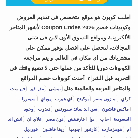
اطلب كوبون هو موقع متخصص فى تقديم العروض
وكوبونات خصم Coupon Codes 2026 لأشهر المتاجر
الألكترونية ومواقع التسوق الأون لاين فى شتى
المجالات، لتحصل على افضل توفير ممكن على
مشترياتك من اى مكان فى العالم. و يتم مراجعه
الكوبونات دوريا للتأكد من عملها حتى لا تضيع وقتك فى
التجربه قبل الشراء.
أحدث كوبونات خصم المواقع
والمتاجر العربيه والعالمية مثل
نمشي
مذر كير
فيرست
كراي
امازون مصر
بوكينج
اي هيرب
يوباي
سيفورا
ماكس فاشون
سن اند ساند سبورتس
دبدوب
وجوه
السعودية
جاب
ايوا
فارفيتش
نون مصر
فلاي ان
اتش اند
ام
هومزمارت
كارفور
جوميا
ريفا فاشون
فورديل