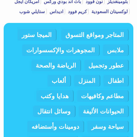
بلومينغديلز
نون فوود
باث اند بودي وركس
امريكان ايجل
لوكسيتان السعودية
كريم فوود
اديداس
ستايلي شوب
المتاجر ومواقع التسوق
الميجا ستور
ملابس
المجوهرات والإكسسوارات
عطور وتجميل
الرياضة والصحة
اطفال
المنزل
ألعاب
مطاعم وكافيهات
هدايا وكتب
الحيوانات الأليفة
وسائل انتقال
سياحة وسفر
دومينات وأستضافه