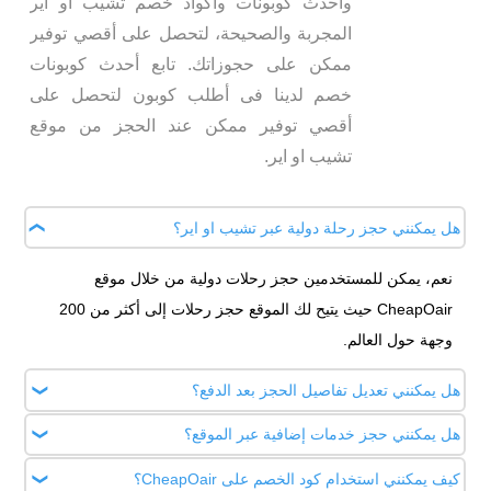
وأحدث كوبونات وأكواد خصم تشيب او اير
المجربة والصحيحة، لتحصل على أقصي توفير
ممكن على حجوزاتك. تابع أحدث كوبونات
خصم لدينا فى أطلب كوبون لتحصل على
أقصي توفير ممكن عند الحجز من موقع
تشيب او اير.
هل يمكنني حجز رحلة دولية عبر تشيب او اير؟
نعم، يمكن للمستخدمين حجز رحلات دولية من خلال موقع
CheapOair حيث يتيح لك الموقع حجز رحلات إلى أكثر من 200
وجهة حول العالم.
هل يمكنني تعديل تفاصيل الحجز بعد الدفع؟
هل يمكنني حجز خدمات إضافية عبر الموقع؟
التعديلات تعتمد على سياسة شركة الطيران أو الفندق الذي حجزت
فيه. في بعض الحالات، يمكن تعديل الحجز مقابل رسوم إضافية،
كيف يمكنني استخدام كود الخصم على CheapOair؟
نعم، يمكن لحجز سيارات الإيجار، الفنادق، والرحلات البحرية إلى