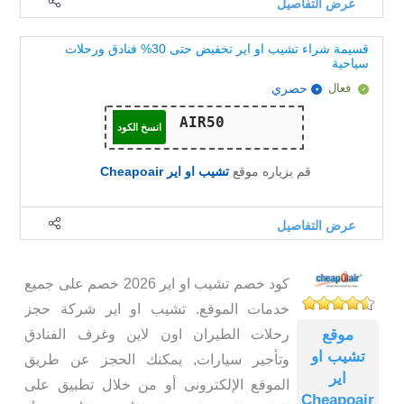
عرض التفاصيل
قسيمة شراء تشيب او اير تخفيض حتى 30% فنادق ورحلات
سياحية
فعال
حصري
انسخ الكود
قم بزياره موقع
تشيب او اير Cheapoair
عرض التفاصيل
كود خصم تشيب او اير 2026 خصم على جميع
خدمات الموقع. تشيب او اير شركة حجز
رحلات الطيران اون لاين وغرف الفنادق
موقع
تشيب او
وتأجير سيارات, يمكنك الحجز عن طريق
اير
الموقع الإلكترونى أو من خلال تطبيق على
Cheapoair