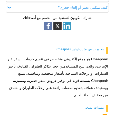
ولكن يجب عليك التحقق من سياسة التعديل قبل القيام بذلك.
جانب رحلات الطيران، وذلك عبر الأقسام المختلفة في الموقع.
كيف يمكنني تغيير أو إلغاء حجزي؟
عند إجراء الحجز، يمكنك إدخال كود الخصم في الخانة المخصصة له
أثناء عملية الدفع. بمجرد إدخال الكود وتأكيده، سيُخصم المبلغ
شارك الكوبون لتستفيد من الخصم مع أصدقائك
يمكنك تعديل أو إلغاء حجزك عن طريق الاتصال بخدمة العملاء
المحدد من إجمالي السعر.
الخاصة بـ CheapOair أو من خلال صفحة "إدارة الحجز" على
الموقع. قد تكون هناك رسوم إضافية حسب شروط وأحكام شركة
الطيران.
معلومات عن تشيب او اير Cheapoair
Cheapoair هو موقع إلكتروني متخصص في تقديم خدمات السفر عبر
الإنترنت، والذي يتيح للمستخدمين حجز تذاكر الطيران، الفنادق، تأجير
السيارات، والرحلات السياحية بأسعار منخفضة ومنافسة. يتمتع
Cheapoair بسمعة قوية في توفير عروض سفر حصرية ومتميزة،
ويستهدف عملائه بتقديم صفقات رائعة على رحلات الطيران والفنادق
من مختلف أنحاء العالم
مميزات المتجر