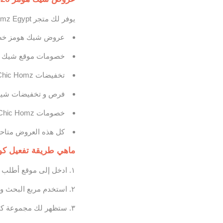
يوفر لك متجر Chic Homz Egypt تخفيضات كبيرة على مدار السنة، ومن أبرزها:
عروض شيك هومز خصم 
خصومات موقع شيك هومز خصم 50% على ترابيزات الق
تخفيضات Chic Homz خصم 70% على الركنات بأشكال وأحجام متعددة.
فرص و تخفيضات شيك هومز خصم 30% 
خصومات Chic Homz خصم 50% على عروض البلاك فرايدي خلال نوفمبر.
كل هذه العروض متاحة
ماهي طريقة تفعيل كود خص
ادخل إلى موقع أطلب كوبون upon
استخدم مربع البحث و اكتب 
ستظهر لك مجموعة كوب