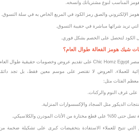
ومز المناسب لنوع مشترياتك وانسخه.
مز الإلكتروني والصق رمز الكود في المربع الخاص به في سلة التسوق.
تي تريد شرائها مباشرة في حقيبة التسوق.
عل الكود لتحصل على الخصم بشكل فوري.
 شيك هومز الفعالة طوال العام؟
يحرص متجر شيك هومز مصر Chic Homz Egypt على تقديم عروض وخصومات حقيقية طوال العام
ة للعملاء. العروض لا تقتصر على موسم معين فقط، بل تجد دائمًا
عظم الفئات مثل:
على غرف النوم والركنات.
ت الديكور مثل السجاد والإكسسوارات المنزلية.
الأثاث المودرن والكلاسيكي.
 التي تتيح للعملاء الاستفادة بتخفيضات كبرى على تشكيلة ضخمة من