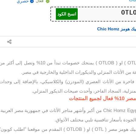
فعال
حصري
انسخ الكود
هومز Chic Homz
كود خصم شيك هومز ( OTL ) او ( OTLOB ) يمنحك خصومات تبدأ من 10% وتصل إلى أكثر م
فاخرة من الأثاث العصري (المودرن) والكلاسيكي، بالإضافة إلى وحدات
منزلية، السجاد الفاخر، وأحدث صيحات الديكور المنزلي.
المنتجات
يُعتبر متجر شيك هومز Chic Homz Egypt من أكبر وأشهر متاجر الأثاث في جمهورية مصر العربية،
لجودة بأسعار تنافسية تلبي مختلف الأذواق.
فعل الآن كوبون خصم شيك هومز مصر ( OTL ) او ( OTLOB ) المقدم من موقعنا "اطلب كوبون