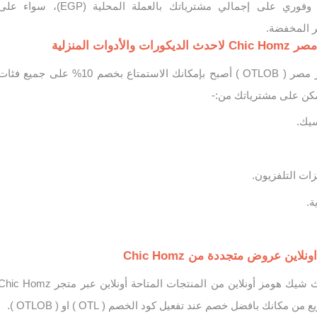
واستمتع بخصم حقيقي وفوري على إجمالي مشترياتك بالعملة المحلية (EGP)، سواء ع
ر المخفضة.
وات المنزلية
مع كود خصم شيك هومز مصر ( OTLOB ) أصبح بإمكانك الاستمتاع بخصم 10% على جميع فئ
كن على مشترياتك من:-
يك.
زات التلفزيون.
ة.
ين عروض متجددة من Chic Homz
يمكنك الحصول على أثاث شيك هومز أونلاين من المنتجات المتاحة أونلاين عبر متجر c Homz