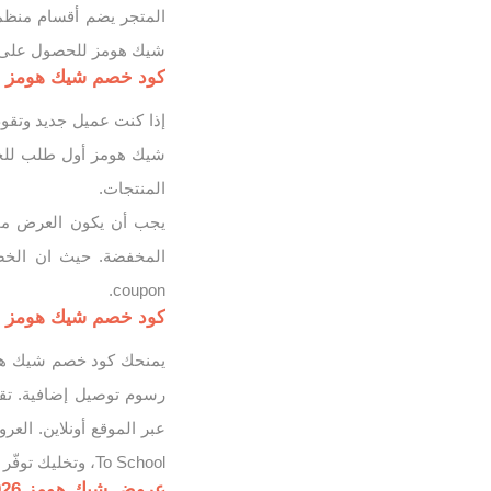
المتجر يضم أقسام منظمة
شيك هومز للحصول على خ
كود خصم شيك هومز مصر
إذا كنت عميل جديد وتق
المنتجات.
يجب أن يكون العرض مخ
coupon.
كود خصم شيك هومز شحن م
رسوم توصيل إضافية. تقد
To School، وتخليك توفّر أكتر مع تجربة تسوق مريحة وسهلة.
عروض شيك هومز 2026 خصومات حتى 70% من موقع Chic Homz Egypt