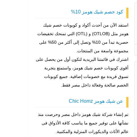
كود خصم شيك هومز 10%
استفد الآن من أحدث أكواد و كوبونات خصم شيك
هومز مثل (OTLOB) و (OTL) التي تمنحك تخفيضات
حصرية تبدأ من 10% وتصل إلى أكثر من 50% على
مجموعة واسعة من المنتجات.
اشترك في قائمتنا البريدية لتكون أول من يحصل على
أقوى كوبونات خصم شيك هومز، واستمتع بتجربة
تسوق فريدة مع خصومات إضافية. جميع كوبونات
الخصم صالحة وفعالة داخل مصر فقط.
عن شيك هومز Chic Homz
تم إنشاء شركة شيك هومز داخل مصر وحرصت منذ
نشأتها على توفير جميع ما يناسب كافة الأذواق فى
عالم الأثاث والديكورات المنزلية والمكتبية.