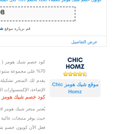
قم بزياره موقع
شيك 
عرض التفاصيل
70% على مجموعة متنوعة من الأثاث المنزلي والديكورات الداخلية والخارجية في مصر.
يقدم لك المتجر تشكيلة 
موقع شيك هومز Chic
الإضاءة، الإكسسوارات ال
Homz
كود خصم شيك هومز مصر 10% فعال لجميع 
حيث يوفر منتجات عالية ا