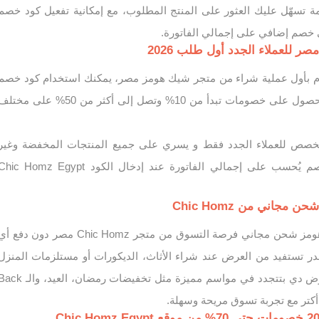
 تسهّل عليك العثور على المنتج المطلوب، مع إمكانية تفعيل كود خصم
صم إضافي على إجمالي الفاتورة.
 للعملاء الجدد أول طلب 2026
وم بأول عملية شراء من متجر شيك هومز مصر، يمكنك استخدام كود خصم
شيك هومز أول طلب للحصول على خصومات تبدأ من 10% وتصل إلى أكثر من 50% على مخت
صص للعملاء الجدد فقط و يسري على جميع المنتجات المخفضة وغير
المخفضة. حيث ان الخصم يُحسب على إجمالي الفاتورة عند إدخال الكود hic Homz Egypt
جاني من Chic Homz
يمنحك كود خصم شيك هومز شحن مجاني فرصة التسوق من متجر Chic Homz مصر دون دفع 
ر تستفيد من العرض عند شراء الأثاث، الديكورات أو مستلزمات المنزل
عبر الموقع أونلاين. العروض دي بتتجدد في مواسم مميزة مثل تخفيضات رمضان، العيد، وا