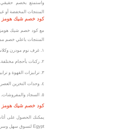
المنتجات المخفضة أو غي
كود خصم شيك هومز مصر Chic Homz لاحدث الديكورات والأد
المنتجات باعلي خصم مم
غرف نوم مودرن وكلاس
ركنات بأحجام مختلفة.
ترابيزات القهوة و ترابي
وحدات التخزين العصري
السجاد والمفروشات.
كود خصم شيك هومز اونلا
Egypt لتسوق سهل وسريع من مكانك بافضل خصم عند تفعيل كود الخصم ( OTL ) او ( OTLOB ).