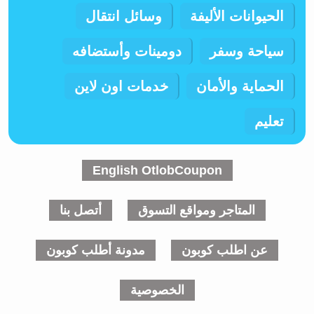
الحيوانات الأليفة
وسائل انتقال
سياحة وسفر
دومينات وأستضافه
الحماية والأمان
خدمات اون لاين
تعليم
English OtlobCoupon
المتاجر ومواقع التسوق
أتصل بنا
عن اطلب كوبون
مدونة أطلب كوبون
الخصوصية