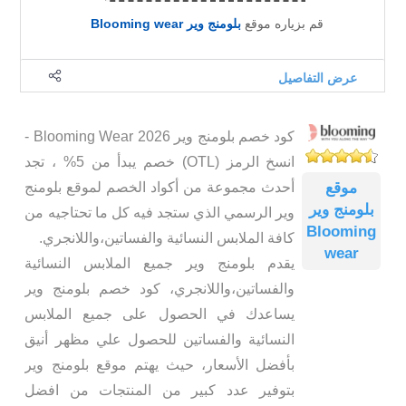
قم بزياره موقع
بلومنج وير Blooming wear
عرض التفاصيل
كود خصم بلومنج وير Blooming Wear 2026 -
انسخ الرمز (OTL) خصم يبدأ من 5% ، تجد
موقع
أحدث مجموعة من أكواد الخصم لموقع بلومنج
بلومنج وير
وير الرسمي الذي ستجد فيه كل ما تحتاجيه من
Blooming
كافة الملابس النسائية والفساتين،واللانجري.
wear
يقدم بلومنج وير جميع الملابس النسائية
والفساتين،واللانجري،
كود خصم بلومنج وير
يساعدك في الحصول على جميع الملابس
النسائية والفساتين للحصول علي مظهر أنيق
بأفضل الأسعار، حيث يهتم موقع بلومنج وير
بتوفير عدد كبير من المنتجات من افضل