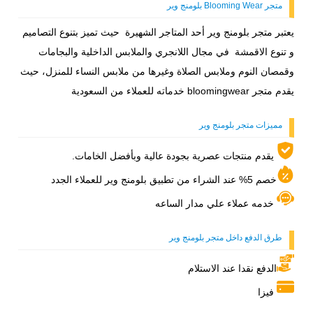
متجر Blooming Wear بلومنج وير
يعتبر متجر بلومنج وير أحد المتاجر الشهيرة حيث تميز بتنوع التصاميم
و تنوع الاقمشة في مجال اللانجري والملابس الداخلية والبجامات
وقمصان النوم وملابس الصلاة وغيرها من ملابس النساء للمنزل، حيث
يقدم متجر bloomingwear خدماته للعملاء من السعودية
مميزات متجر بلومنج وير
يقدم منتجات عصرية بجودة عالية وبأفضل الخامات.
خصم 5% عند الشراء من تطبيق بلومنج وير للعملاء الجدد
خدمه عملاء علي مدار الساعه
طرق الدفع داخل متجر بلومنج وير
الدفع نقدا عند الاستلام
فيزا