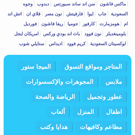
ماكس فاشون
سن اند ساند سبورتس
دبدوب
وجوه
السعودية
جاب
ايوا
فارفيتش
نون مصر
فلاي ان
اتش اند
ام
هومزمارت
كارفور
جوميا
ريفا فاشون
فورديل
بلومينغديلز
نون فوود
باث اند بودي وركس
امريكان ايجل
لوكسيتان السعودية
كريم فوود
اديداس
ستايلي شوب
المتاجر ومواقع التسوق
الميجا ستور
ملابس
المجوهرات والإكسسوارات
عطور وتجميل
الرياضة والصحة
اطفال
المنزل
ألعاب
مطاعم وكافيهات
هدايا وكتب