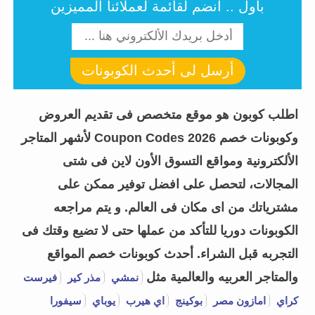
باول .. أنضم لقائمة لعملائنا المميزين
أرسل لى أحدث الكوبونات
اطلب كوبون هو موقع متخصص فى تقديم العروض
وكوبونات خصم Coupon Codes 2026 لأشهر المتاجر
الألكترونية ومواقع التسوق الأون لاين فى شتى
المجالات، لتحصل على افضل توفير ممكن على
مشترياتك من اى مكان فى العالم. و يتم مراجعه
الكوبونات دوريا للتأكد من عملها حتى لا تضيع وقتك فى
التجربه قبل الشراء.
أحدث كوبونات خصم المواقع
والمتاجر العربيه والعالمية مثل
نمشي
مذر كير
فيرست
كراي
امازون مصر
بوكينج
اي هيرب
يوباي
سيفورا