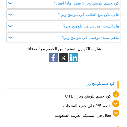
وبكل سهولة.
كود خصم بلومنج وير لا يعمل ماذا افعل؟
هل يمكن تتبع الطلب في بلومنج وير ؟
تأكد ان الكود الذي اخترته يعمل داخل دولتك، ولا تستخدم رمز
الكود اكثر من مرة .
هل الشحن مجاني في بلومنج وير؟
نعم ، تستطيع تتبع طلبك من خلال حسابك على بلومينج وير
ماهي مدة التوصيل في بلومنج وير؟
لا ، تكلفة الشحن تختلفة حسب منطقة التوصيل .
شارك الكوبون لتستفيد من الخصم مع أصدقائك
يتم التوصيل من 2 ل5 ايام كحد اقصي ولدول الخليج خلال 8 ايام.
كود خصم بلومنج وير
كود خصم بلومنج وير : OTL
خصم 5% علي جميع المنتجات
فعال في المملكه العربيه السعوديه