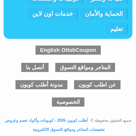
الحماية والأمان
خدمات اون لاين
تعليم
English OtlobCoupon
المتاجر ومواقع التسوق
أتصل بنا
عن اطلب كوبون
مدونة أطلب كوبون
الخصوصية
جميع الحقوق محفوظة ©
أطلب كوبون 2026 - كوبونات وأكواد خصم وعروض
تخفيضات المتاجر ومواقع التسوق الالكترونية