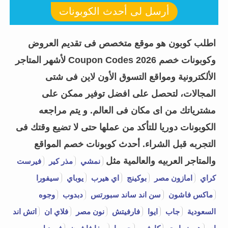
أرسل لى أحدث الكوبونات
اطلب كوبون هو موقع متخصص فى تقديم العروض
وكوبونات خصم Coupon Codes 2026 لأشهر المتاجر
الألكترونية ومواقع التسوق الأون لاين فى شتى
المجالات، لتحصل على افضل توفير ممكن على
مشترياتك من اى مكان فى العالم. و يتم مراجعه
الكوبونات دوريا للتأكد من عملها حتى لا تضيع وقتك فى
التجربه قبل الشراء.
أحدث كوبونات خصم المواقع
والمتاجر العربيه والعالمية مثل
نمشي
مذر كير
فيرست
كراي
امازون مصر
بوكينج
اي هيرب
يوباي
سيفورا
ماكس فاشون
سن اند ساند سبورتس
دبدوب
وجوه
السعودية
جاب
ايوا
فارفيتش
نون مصر
فلاي ان
اتش اند