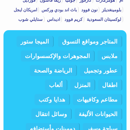
ام
هومزمارت
كارفور
جوميا
ريفا فاشون
فورديل
بلومينغديلز
نون فوود
باث اند بودي وركس
امريكان ايجل
لوكسيتان السعودية
كريم فوود
اديداس
ستايلي شوب
المتاجر ومواقع التسوق
الميجا ستور
ملابس
المجوهرات والإكسسوارات
عطور وتجميل
الرياضة والصحة
اطفال
المنزل
ألعاب
مطاعم وكافيهات
هدايا وكتب
الحيوانات الأليفة
وسائل انتقال
سياحة وسفر
دومينات وأستضافه