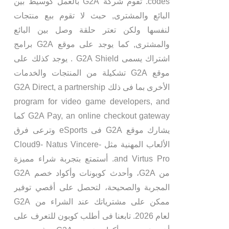
codes. تقوم شركة G2A بالعمل كوسيط بين
البائع والمشترى, حبث لا تقوم ببع منتجات
لنفسها ولكن تعتر حلقة وصل بين البائع
والمشترى, كما يوجد على موقع G2A برامج
اشتراك يسمى G2A Shield . يوجد كذلك على
موقع G2A تشكيلة من المنتجات والخدمات
الأخرى بما فى ذلك G2A Direct, a partnership
program for video game developers, and
G2A Pay, an online checkout gateway كما
يشارك موقع G2A فى eSports وترعى فرق
الألعاب المهنية مثل Cloud9- Natus Vincere-
and Virtus Pro. أستمتع بتجربة شراء مميزة
من G2A، وأحدث كوبونات وأكواد خصم G2A
المجربة والصحيحة، لتحصل على أقصي توفير
ممكن على مشترياتك عند الشراء من G2A
لعام 2026. تابعنا فى أطلب كوبون للتعرف على