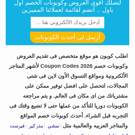
لتصلك أقوى العروض وكوبونات الخصم أول
باول .. أنضم لقائمة لعملائنا المميزين
أرسل لى أحدث الكوبونات
اطلب كوبون هو موقع متخصص فى تقديم العروض
وكوبونات خصم Coupon Codes 2026 لأشهر المتاجر
الألكترونية ومواقع التسوق الأون لاين فى شتى
المجالات، لتحصل على افضل توفير ممكن على
مشترياتك من اى مكان فى العالم. و يتم مراجعه
الكوبونات دوريا للتأكد من عملها حتى لا تضيع وقتك فى
التجربه قبل الشراء.
أحدث كوبونات خصم المواقع
والمتاجر العربيه والعالمية مثل
نمشي
مذر كير
فيرست