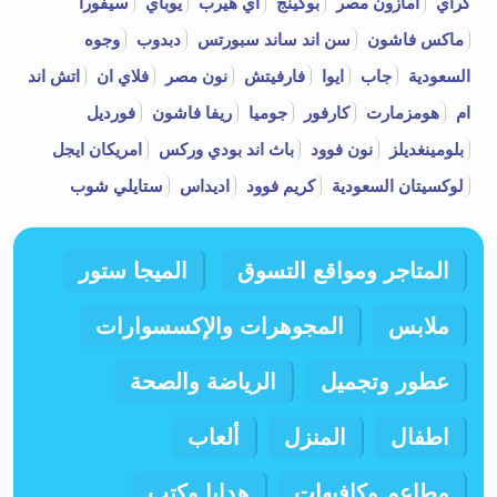
كراي
امازون مصر
بوكينج
اي هيرب
يوباي
سيفورا
ماكس فاشون
سن اند ساند سبورتس
دبدوب
وجوه
السعودية
جاب
ايوا
فارفيتش
نون مصر
فلاي ان
اتش اند
ام
هومزمارت
كارفور
جوميا
ريفا فاشون
فورديل
بلومينغديلز
نون فوود
باث اند بودي وركس
امريكان ايجل
لوكسيتان السعودية
كريم فوود
اديداس
ستايلي شوب
المتاجر ومواقع التسوق
الميجا ستور
ملابس
المجوهرات والإكسسوارات
عطور وتجميل
الرياضة والصحة
اطفال
المنزل
ألعاب
مطاعم وكافيهات
هدايا وكتب