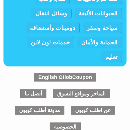
الحيوانات الأليفة
وسائل انتقال
سياحة وسفر
دومينات وأستضافه
الحماية والأمان
خدمات اون لاين
تعليم
English OtlobCoupon
المتاجر ومواقع التسوق
أتصل بنا
عن اطلب كوبون
مدونة أطلب كوبون
الخصوصية