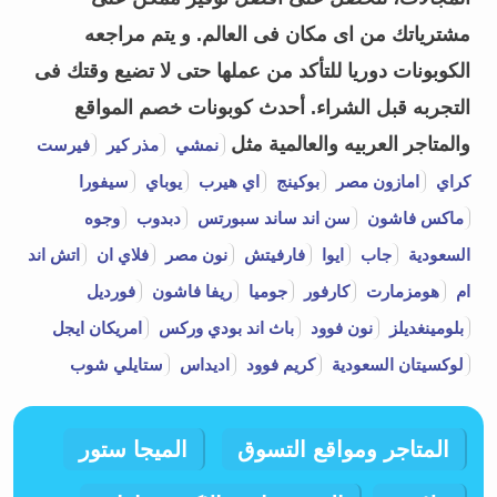
مشترياتك من اى مكان فى العالم. و يتم مراجعه
الكوبونات دوريا للتأكد من عملها حتى لا تضيع وقتك فى
التجربه قبل الشراء.
أحدث كوبونات خصم المواقع
والمتاجر العربيه والعالمية مثل
نمشي
مذر كير
فيرست
كراي
امازون مصر
بوكينج
اي هيرب
يوباي
سيفورا
ماكس فاشون
سن اند ساند سبورتس
دبدوب
وجوه
السعودية
جاب
ايوا
فارفيتش
نون مصر
فلاي ان
اتش اند
ام
هومزمارت
كارفور
جوميا
ريفا فاشون
فورديل
بلومينغديلز
نون فوود
باث اند بودي وركس
امريكان ايجل
لوكسيتان السعودية
كريم فوود
اديداس
ستايلي شوب
المتاجر ومواقع التسوق
الميجا ستور