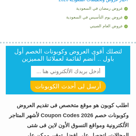
عروض رمضان في السعودية
عروض يوم التأسيس في السعودية
عروض العام الصيني
لتصلك أقوى العروض وكوبونات الخصم أول
باول .. أنضم لقائمة لعملائنا المميزين
أرسل لى أحدث الكوبونات
اطلب كوبون هو موقع متخصص فى تقديم العروض
وكوبونات خصم Coupon Codes 2026 لأشهر المتاجر
الألكترونية ومواقع التسوق الأون لاين فى شتى
المجالات، لتحصل على افضل توفير ممكن على