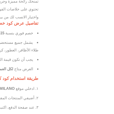
تحتوي على خلاصات الفواك
واختيار الانسب لك من بين
تفاصيل عرض كود خصم 
خصم فوري بنسبة
15%
يشمل جميع مستحضرات 
طلاء الأظافر، العطور، ك
يجب أن تكون قيمة ا
العرض متاح
لكل العمل
طريقة استخدام كود كي
ادخلي موقع
KIKO MILANO
أضيفي المنتجات المفض
عند صفحة الدفع، اكتب