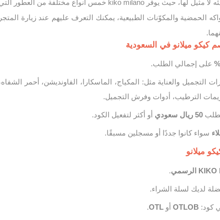
تمنحك رائحة مميزة وجريئه لا مثيل لها، حيث يوفر kiko milano خمس أنواع مختلفة من العطور الت
ه الحمضية والمكوّنات الطبيعية، يمكنك التعرف عليهم عند زيارة المتجر
هما.
كيكو ميلانو في السعودية
على إجمالي الطلب.
التجميل والعناية مثل: المكياج، الماسكارا، الفاونديشن، أحمر الشفاه،
ريمات الترطيب، أدوات وفرش التجميل.
لطلب
50 ريال سعودي
أو أكثر لتفعيل الكود.
اء
سواء كانوا جددًا أو مسجلين مسبقًا.
كو ميلانو
 الرسمي
.
لة لديك لسلة الشراء.
ي كود:
OTLOB
أو
OTL
.