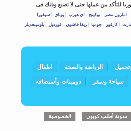
يا للتأكد من عملها حتى لا تضيع وقتك فى
امازون مصر
بوكينج
اي هيرب
يوباي
سيفورا
ارت
كارفور
جوميا
ريفا فاشون
فورديل
بلومينغديلز
تجميل
الرياضة والصحة
اطفال
سياحة وسفر
دومينات وأستضافه
مدونة أطلب كوبون
الخصوصية