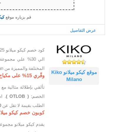
قم بزياره موقع
كيكو م
عرض التفاصيل
الي 30% علي مجمو
المختلفة والمميزة من kikomilan.
موقع كيكو ميلانو Kiko
وفّري 15% على مكياج كيكو باستخدام كود خصم كيكو ميلانو (OTLOB)
Milano
تألقي بإطلالة مثالية م
الخصم:
( OTLOB )
. ا
الطلب بقيمة لا تقل عن
AR
كوبون خصم كيكو ميلانو تخفيض 30% على ا
يقدم كيكو ميلانو مجموعة