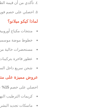
تأكدي من أن قيمة الطلب لا
احصلي على خصم فو
لماذا كيكو ميلانو؟
منتجات مكياج أوروبية 
خطوط موضة موسمية 
مستحضرات خالية من 
عطور فاخرة بتركيبات 
شحن سريع داخل السعو
عروض مميزة على منتج
احصلي على خصم
15%
عل
كريمات الترطيب النها
ماسكات تجديد البشر