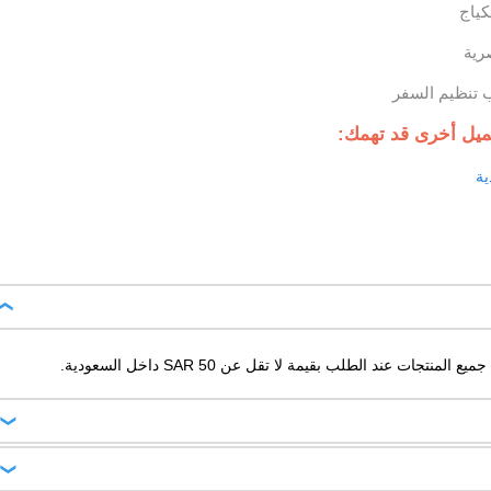
كياج
رية
ب تنظيم السفر
يل أخرى قد تهمك:
ية