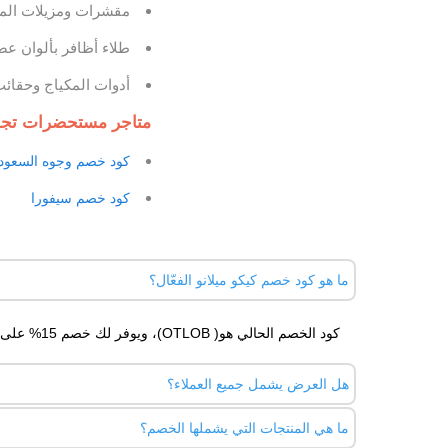
مقشرات ومزيلات الم
طلاء أظافر بألوان عص
أدوات المكياج وحقائ
متاجر مستحضرات تجم
كود خصم وجوه السعود
كود خصم سيفورا
ما هو كود خصم كيكو ميلانو الفعّال؟
كود الخصم الحالي هو( OTLOB)، ويوفر لك خصم 15% على جميع المنتجات عند الطلب بقيمة لا تقل عن 50 SAR داخل السعودية.
هل العرض يشمل جميع العملاء؟
ما هي المنتجات التي يشملها الخصم؟
نعم، الكود متاح لكل من العملاء الجدد والحاليين.