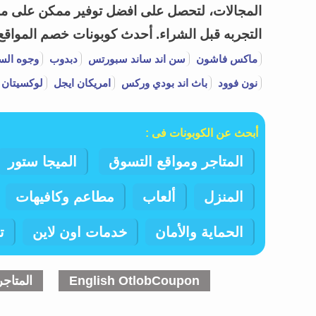
المجالات، لتحصل على افضل توفير ممكن على مشتر
التجربه قبل الشراء.
أحدث كوبونات خصم المواقع وا
ماكس فاشون
سن اند ساند سبورتس
دبدوب
وجوه الس
نون فوود
باث اند بودي وركس
امريكان ايجل
لوكسيتان 
أبحث عن الكوبونات فى :
المتاجر ومواقع التسوق
الميجا ستور
المنزل
ألعاب
مطاعم وكافيهات
الحماية والأمان
خدمات اون لاين
ت
English OtlobCoupon
المتاج