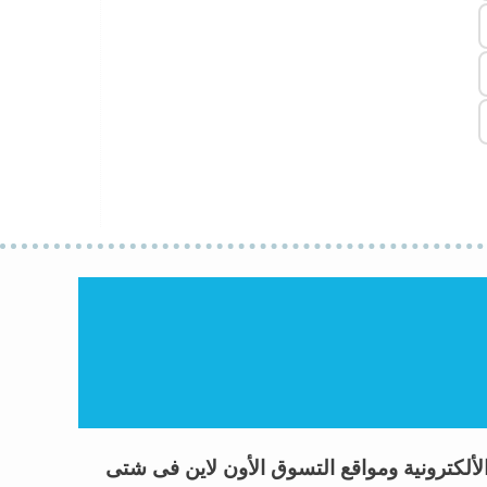
 العروض وكوبونات خصم Coupon Codes 2026 لأشهر المتاجر الألكترونية ومواقع التسوق الأون لاين فى شتى