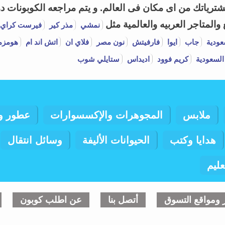
ياتك من اى مكان فى العالم. و يتم مراجعه الكوبونات دور
لمتاجر العربيه والعالمية مثل
نمشي
مذر كير
فيرست كراي
عودية
جاب
ايوا
فارفيتش
نون مصر
فلاي ان
اتش اند ام
هومزم
السعودية
كريم فوود
اديداس
ستايلي شوب
ملابس
المجوهرات والإكسسوارات
عطور و
هدايا وكتب
الحيوانات الأليفة
وسائل انتقال
عليم
ر ومواقع التسوق
أتصل بنا
عن اطلب كوبون