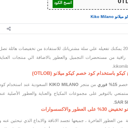
انسخ الكود
يلانو Kiko Milano
كود خصم كيكو ميلانو 2025 يمكنك تفعيله علي سلة مشترياتك للاستفادة من تخفيضات هائلة تصل
عة راقية من مستحضرات التجميل والعطور بالاضافة الي منتجات العناية
ع خصم
15% فوري
من متجر
KIKO MILANO
السعودية عند استخدام كود
ستمتعي بالتوفير على مجموعات المكياج والعناية والعطور الأصلية عند
.
50 S
لعطور والاكسسوارات
 من العطور الفاخرة ، جميعها تجسد الاناقة والابداع الذي تبحثين عنه و