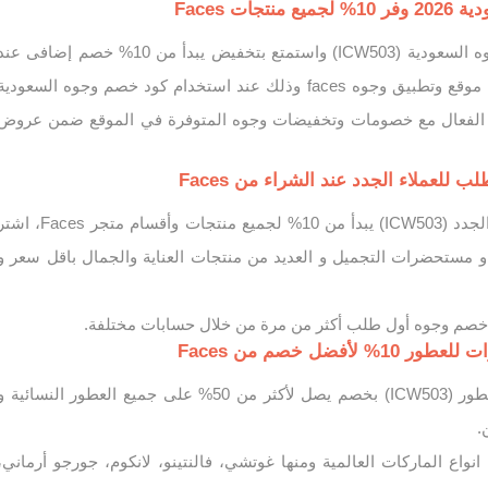
جات Faces
قم بتفعيل كود خصم وجوه السعودية (ICW503) واستمتع بتخفيض يبدأ من 10% خصم إضافى عن
التسوق عبر الإنترنت من موقع وتطبيق وجوه faces وذلك عند استخدام كود خصم وجوه السعودية
 الفعال مع خصومات وتخفيضات وجوه المتوفرة في الموقع ضمن عروض
للعملاء الجدد عند الشراء من Faces
كود خصم وجوه للعملاء الجدد (ICW503) يبدأ من 10% لجميع منتجات وأقسام متجر Faces
 و مستحضرات التجميل و العديد من منتجات العناية والجمال باقل سعر و
خصم وجوه أول طلب أكثر من مرة من خلال حسابات مختلفة.
أفضل خصم من Faces
فعل كود خصم وجوه للعطور (ICW503) بخصم يصل لأكثر من 50% على جميع العطور النسائية 
.
 Faces افضل انواع الماركات العالمية ومنها غوتشي، فالنتينو، لانكوم، جورجو أرماني،