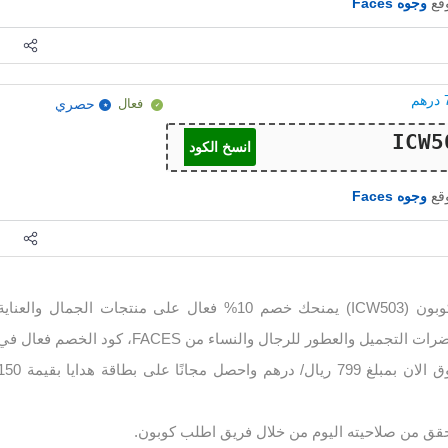
وقع
وجوه Faces
فعال
حصري
انسخ الكود
وقع
وجوه Faces
كود خصم وجوه 2026 كوبون (ICW503) يمنحك خصم 10% فعال على منتجات الجمال والعناية
بالجسم والبشرة ومستحضرات التجميل والعطور للرجال والنساء من FACES، كود الخصم فعال ف
السعودية والامارات. تسوق الان بمبلغ 799 ريال/ درهم واحصل مجانًا على بطاقة هداي
حقق من صلاحيته اليوم من خلال فريق اطلب كوبون.