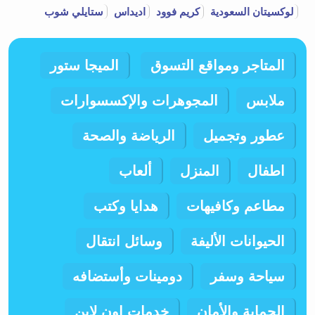
لوكسيتان السعودية
كريم فوود
اديداس
ستايلي شوب
المتاجر ومواقع التسوق
الميجا ستور
ملابس
المجوهرات والإكسسوارات
عطور وتجميل
الرياضة والصحة
اطفال
المنزل
ألعاب
مطاعم وكافيهات
هدايا وكتب
الحيوانات الأليفة
وسائل انتقال
سياحة وسفر
دومينات وأستضافه
الحماية والأمان
خدمات اون لاين