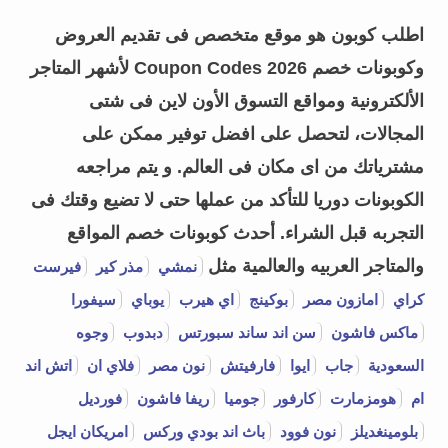
اطلب كوبون هو موقع متخصص فى تقديم العروض
وكوبونات خصم Coupon Codes 2026 لأشهر المتاجر
الألكترونية ومواقع التسوق الأون لاين فى شتى
المجالات، لتحصل على افضل توفير ممكن على
مشترياتك من اى مكان فى العالم. و يتم مراجعه
الكوبونات دوريا للتأكد من عملها حتى لا تضيع وقتك فى
التجربه قبل الشراء.
أحدث كوبونات خصم المواقع
والمتاجر العربيه والعالمية مثل
نمشي
مذر كير
فيرست
كراي
امازون مصر
بوكينج
اي هيرب
يوباي
سيفورا
ماكس فاشون
سن اند ساند سبورتس
دبدوب
وجوه
السعودية
جاب
ايوا
فارفيتش
نون مصر
فلاي ان
اتش اند
ام
هومزمارت
كارفور
جوميا
ريفا فاشون
فورديل
بلومينغديلز
نون فوود
باث اند بودي وركس
امريكان ايجل