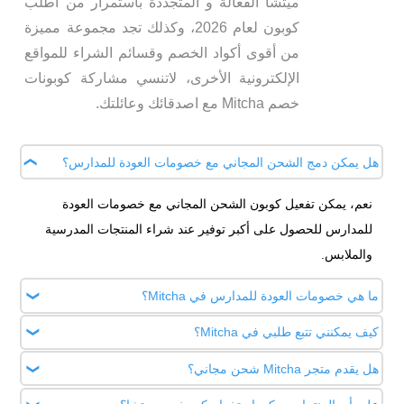
ميتشا الفعالة و المتجددة باستمرار من اطلب
كوبون لعام 2026، وكذلك تجد مجموعة مميزة
من أقوى أكواد الخصم وقسائم الشراء للمواقع
الإلكترونية الأخرى، لاتنسي مشاركة كوبونات
خصم Mitcha مع اصدقائك وعائلتك.
هل يمكن دمج الشحن المجاني مع خصومات العودة للمدارس؟
نعم، يمكن تفعيل كوبون الشحن المجاني مع خصومات العودة
للمدارس للحصول على أكبر توفير عند شراء المنتجات المدرسية
والملابس.
ما هي خصومات العودة للمدارس في Mitcha؟
كيف يمكنني تتبع طلبي في Mitcha؟
Mitcha يقدم عروض موسمية Back to School تشمل خصومات
على ملابس الأطفال والحقائب والإكسسوارات المدرسية عروض
هل يقدم متجر Mitcha شحن مجاني؟
بعد إتمام عملية الشراء، يمكنك تتبع طلبك من خلال رابط التتبع
شراء متعددة مثل "اشترِ قطعتين ووفر مبلغ محدد"، إمكانية
المرسل إلى بريدك الإلكتروني مع حسابك على موقع Mitcha أو