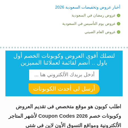
أخبار عروض وتخفيضات السعودية 2026
عروض رمضان في السعودية
عروض يوم التأسيس في السعودية
عروض العام الصيني
لتصلك أقوى العروض وكوبونات الخصم أول
باول .. أنضم لقائمة لعملائنا المميزين
أرسل لى أحدث الكوبونات
اطلب كوبون هو موقع متخصص فى تقديم العروض
وكوبونات خصم Coupon Codes 2026 لأشهر المتاجر
الألكترونية ومواقع التسوق الأون لاين فى شتى