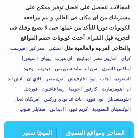
المجالات، لتحصل على افضل توفير ممكن على
مشترياتك من اى مكان فى العالم. و يتم مراجعه
الكوبونات دوريا للتأكد من عملها حتى لا تضيع وقتك فى
التجربه قبل الشراء.
أحدث كوبونات خصم المواقع
والمتاجر العربيه والعالمية مثل
نمشي
مذر كير
فيرست
كراي
امازون مصر
بوكينج
اي هيرب
يوباي
سيفورا
ماكس فاشون
سن اند ساند سبورتس
دبدوب
وجوه
السعودية
جاب
ايوا
فارفيتش
نون مصر
فلاي ان
اتش اند
ام
هومزمارت
كارفور
جوميا
ريفا فاشون
فورديل
بلومينغديلز
نون فوود
باث اند بودي وركس
امريكان ايجل
لوكسيتان السعودية
كريم فوود
اديداس
ستايلي شوب
المتاجر ومواقع التسوق
الميجا ستور