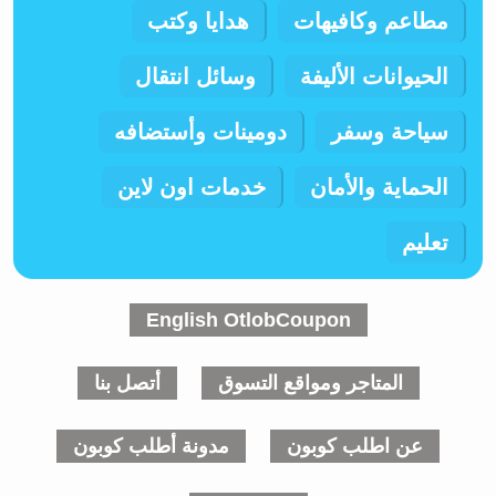
مطاعم وكافيهات
هدايا وكتب
الحيوانات الأليفة
وسائل انتقال
سياحة وسفر
دومينات وأستضافه
الحماية والأمان
خدمات اون لاين
تعليم
English OtlobCoupon
المتاجر ومواقع التسوق
أتصل بنا
عن اطلب كوبون
مدونة أطلب كوبون