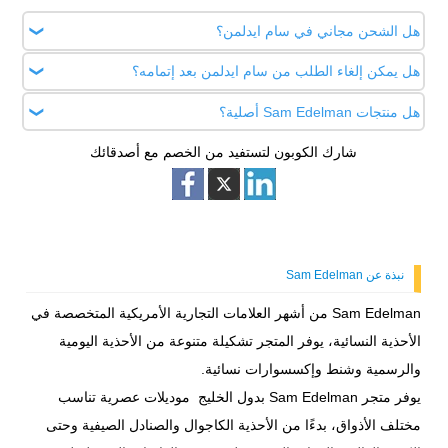
هل الشحن مجاني في سام ايدلمن؟
هل يمكن إلغاء الطلب من سام ايدلمن بعد إتمامه؟
يوفر المتجر شحن مجاني للطلباات فوق 370 ريال
هل منتجات Sam Edelman أصلية؟
يمكن طلب إلغاء الطلب قبل شحنه فقط، وبعد الشحن يتم التعامل
معه حسب سياسة الاسترجاع والاستبدال.
شارك الكوبون لتستفيد من الخصم مع أصدقائك
نعم، جميع المنتجات المعروضة في متجر Sam Edelman السعودية
أصلية 100% من العلامة التجارية العالمية.
نبذة عن Sam Edelman
Sam Edelman من أشهر العلامات التجارية الأمريكية المتخصصة في
الأحذية النسائية، يوفر المتجر تشكيلة متنوعة من الأحذية اليومية
والرسمية وشنط وإكسسوارات نسائية.
يوفر متجر Sam Edelman بدول الخليج موديلات عصرية تناسب
مختلف الأذواق، بدءًا من الأحذية الكاجوال والصنادل الصيفية وحتى