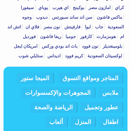
كراي
امازون مصر
بوكينج
اي هيرب
يوباي
سيفورا
ماكس فاشون
سن اند ساند سبورتس
دبدوب
وجوه
السعودية
جاب
ايوا
فارفيتش
نون مصر
فلاي ان
اتش اند
ام
هومزمارت
كارفور
جوميا
ريفا فاشون
فورديل
بلومينغديلز
نون فوود
باث اند بودي وركس
امريكان ايجل
لوكسيتان السعودية
كريم فوود
اديداس
ستايلي شوب
المتاجر ومواقع التسوق
الميجا ستور
ملابس
المجوهرات والإكسسوارات
عطور وتجميل
الرياضة والصحة
اطفال
المنزل
ألعاب