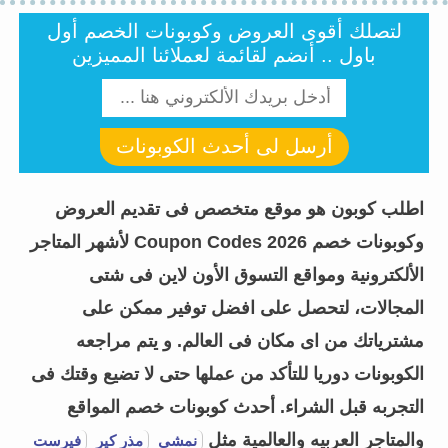
لتصلك أقوى العروض وكوبونات الخصم أول
باول .. أنضم لقائمة لعملائنا المميزين
أرسل لى أحدث الكوبونات
اطلب كوبون هو موقع متخصص فى تقديم العروض
وكوبونات خصم Coupon Codes 2026 لأشهر المتاجر
الألكترونية ومواقع التسوق الأون لاين فى شتى
المجالات، لتحصل على افضل توفير ممكن على
مشترياتك من اى مكان فى العالم. و يتم مراجعه
الكوبونات دوريا للتأكد من عملها حتى لا تضيع وقتك فى
التجربه قبل الشراء.
أحدث كوبونات خصم المواقع
والمتاجر العربيه والعالمية مثل
نمشي
مذر كير
فيرست