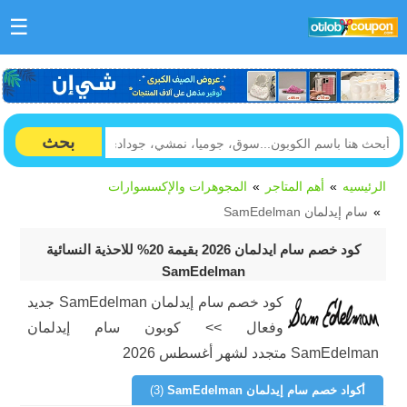
☰
بحث
الرئيسيه
أهم المتاجر
المجوهرات والإكسسوارات
سام إيدلمان SamEdelman
كود خصم سام ايدلمان 2026 بقيمة 20% للاحذية النسائية
SamEdelman
كود خصم سام إيدلمان SamEdelman جديد
وفعال >> كوبون سام إيدلمان
SamEdelman متجدد لشهر أغسطس 2026
أكواد خصم سام إيدلمان SamEdelman
(3)