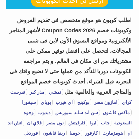
أرسل لى أحدث الكوبونات
اطلب كوبون هو موقع متخصص فى تقديم العروض
وكوبونات خصم Coupon Codes 2026 لأشهر المتاجر
الألكترونية ومواقع التسوق الأون لاين فى شتى
المجالات، لتحصل على افضل توفير ممكن على
مشترياتك من اى مكان فى العالم. و يتم مراجعه
الكوبونات دوريا للتأكد من عملها حتى لا تضيع وقتك فى
التجربه قبل الشراء.
أحدث كوبونات خصم المواقع
والمتاجر العربيه والعالمية مثل
نمشي
مذر كير
فيرست
كراي
امازون مصر
بوكينج
اي هيرب
يوباي
سيفورا
ماكس فاشون
سن اند ساند سبورتس
دبدوب
وجوه
السعودية
جاب
ايوا
فارفيتش
نون مصر
فلاي ان
اتش اند
ام
هومزمارت
كارفور
جوميا
ريفا فاشون
فورديل