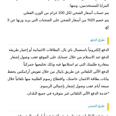
المزايا للمستخدمين، ومنها:
يتم حساب أسعار الشحن لكل 100 غرام من الوزن الفعلي.
يتم خصم 20% من أسعار الشحن على الشحنات التي يزيد وزنها عن 3
كغ.
طرق الدفع
الدفع إلكترونياً باستعمال باي بال، البطاقات الائتمانية أو إختيار طريقة
الدفع عند الاستلام من خلال حسابك على الموقع عقب وصول إشعار
بمغادرة طلبيتك التي تم استلامها فيه وذلك تخليصها جمركياً.
الدفع الآلي التلقائي عن طريق بايبال من خلال تفويض أرامكس بحفظ
بيانات بطاقة الائتمان خاصتك، واقتطاع رسوم الطلبية منها تلقائياً خلال
سبعة أيام عقب وصول إشعار بإجمالي الرسوم.
*خدمة الدفع الآلي التلقائي غير متوفرة في جميع البلدان.
طرق الشحن
يتم شحن الطلبيات عن طريق شركة شحن أرامكس المعروفة،