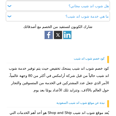
باستخدام عناوين شوب آند شيب الخاصة بك تستغرق خدمة شوب
هل شوب اند شيب مجاني؟
يمكنك تتبع مسار شحنتك من خلال خاصية "تتبع الشحنات" على
آند شيب بيرفيوم 15 يوماً لإيصال الشحنات لوجهتها
www.shopandship.com وتطبيق شوب آند شيب على الهاتف
ما هي خدمة شوب اند شيب؟
شوب آند شيب بروتيكت هي خدمتنا المخصصة لرعاية شحنتك
المحمول.
والحفاظ على راحة بالك. خدمتنا مجانية لأعضاء فلكس وللشحنات
شارك الكوبون لتستفيد من الخصم مع أصدقائك
شوب آند شيب هي خدمة مقدمة من أرامكس أحد أكبر الشركات
بقيمة 100 دولار أو أقل
التي تقدم الحلول اللوجستية وخدمات النقل العالمي ومن خلالها
نقوم بنقل و توصيل للشحنات الدولية إنها تمكن آلاف العملاء في
أكثر من 80 وجهة حول العالم من الحصول على البضائع التي قاموا
بشرائها من المتاجر عبر الإنترنت بسهولة مطلقة و بأسعار شحن
كود خصم شوب اند شيب
منافسة.
كود خصم شوب اند شيب يمنحك تخفيض حيث يتم توفير خدمة شوب
اند شيب حالياً من قبل شركة أرامكس في أكثر من 80 وجهة عالمياً،
الأمر الذي جعل عدد المشتركين في الخدمة من المتسوقين والتجار
حول العالم بالآلاف، وتتزايد تلك الأعداد يومًا بعد يوم.
نبذة عن موقع شوب اند شيب السعودية
يُعد موقع شوب اند شيب Shop and Ship هو أحد أهم الخدمات التي