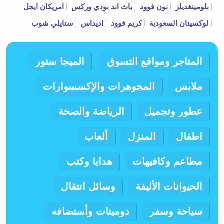
بلومينغديلز
نون فوود
باث اند بودي وركس
امريكان ايجل
لوكسيتان السعودية
كريم فوود
اديداس
ستايلي شوب
المتاجر ومواقع التسوق
الميجا ستور
ملابس
المجوهرات والإكسسوارات
عطور وتجميل
الرياضة والصحة
اطفال
المنزل
ألعاب
مطاعم وكافيهات
هدايا وكتب
الحيوانات الأليفة
وسائل انتقال
سياحة وسفر
دومينات وأستضافه