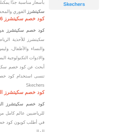
بأسعار مناسبة جدًا يمكن
Skechers
سكيتشرز
الفوري والمحد
كود خصم سكيتشرز 2026 فعال 100% على جميع أحذية Skechers
كود خصم سكيتشرز
هو 
سكيتشرز للأحذية الرياض
والنساء والأطفال، ولي
والادوات التكنولوجية الب
أبحث عن كود خصم سكيت
تنسى استخدام كود خصم
Skechers
كود خصم سكيتشرز السعود
كود خصم سكيتشرز ال
للرياضيين عالم كامل من
في أطلب كوبون كود خصم
المال.