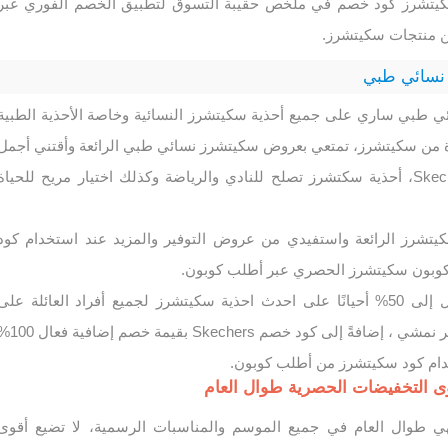
 سكيتشرز كود خصم في ملخص حقيبة التسوق لتطبيق الخصم الفوري عبر
من منتجات سكيتشرز.
نسائي طبي
 طبي ساري على جميع أحذية سكيتشرز النسائية وخاصة الأحذية الطبية
رة من سكيتشرز، تمتعي بعروض سكيتشرز نسائي طبي الرائعة وأقتني أجمل
القطع المريحة من Skechers، أحذية سكتشرز تصلح للنادي والرياضة وكذلك اختيار مريح للحياة
كيتشرز الرائعة واستفيدي من عروض التوفير والمزيد عند استخدام كود
وبون سكيتشرز الحصري عبر أطلب كوبون.
تخفيضات سكيتشرز تصل إلى 50% أحيانًا على احدث احذية سكيتشرز لجميع أفراد العائلة على
سكيتشرز اون لاين و متجر نمشي ، إضافةً إلى كود خصم Skechers بقيمة خ
دام كود سكيتشرز من أطلب كوبون.
 التخفيضات الحصرية طوال العام
هي طوال العام في جميع الموسم والمناسبات الرسمية، لا تضيع أقوى