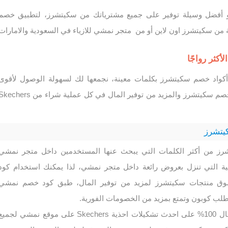
أفضل وسيلة توفير على جميع مشترياتك من سكيتشرز، لتطبيق خصم
ن سكيتشرز اون لاين أو من متجر نمشي للازياء في السعودية والامارات
كثر رواجًا
واد خصم سكيتشرز بكلمات معينة، نجمعها لك لسهولة الوصول لأقوى
وأشهر أكواد و كوبونات خصم سكيتشرز والمزيد من توفير المال في كل عملية شراء من hers
يتشرز
 من أكثر الكلمات التي يبحث عنها المستخدمين داخل متجر نمشي
ة التي تنزل بعروض رائعة داخل متجر نمشي، لذا يمكنك استخدام كود
ق منتجات سكيتشرز لمزيد من توفير المال، طبق كود خصم نمشي
ب كوبون وتمتع بمزيد من الخصومات الفورية.
كود خصم Skechers فعال 100% على احدث تشكيلات احذية Skechers على موقع نمشي لجمي