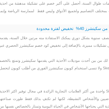
ضات طوال السنة، أحصل على أكبر خصم على تشكيلة مدهشة من احذية
لمخفضة بمختلف التصاميم ولجميع الأذواق وليس فقط لممارسة الرياضة وإنما
4% تخفيض لفترة محدودة
صف سنوية بشكل دوري يمكنك الاستفادة منه مرتين خلال السنة، يقدمه
ام بنسبة 40% على تشكيلات مميزة، بالإضافة إلى تخفيض كود خصم سكيتشرز الحصري عبر
 لك من بين أحدث موديلات الأحذية التي يقدمها سكيتشرز وتمتع بالخصم
النصف سنوي من Skechers ولا تنسى استخدام كوبون سكيتشرز الفوري من أطلب كوبون لتحصل
تعتبر سكيتشرز Skechers واحدة من أكثر العلامات التجارية الرائدة في مجال توفير اكثر الاحذية
رياضيين والأشخاص النشيطة، لكنها لم تكتفِ بذلك فقط طورت صناعتها
ة التي يحتاجها الأشخاص في الحياة اليومية وتمتاز بالخصائص نفسها من