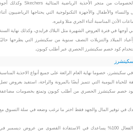
عروض التوفير وأقوى الخصومات من متجر الأحذية الرياضية المثالية Skechers وكذلك أج
 والنساء والأطفال والأجهزة التكنولوجية التي يحتاجها الرياضييون أثناء
ات الأذن المناسبة أثناء الجري مثلا وغيره.
وجها في فترة العروض الشهيرة مثل البلاك فرايدي، وكذلك نهاية السنة
عياد الميلاد والتنزيلات النصف سنوية من سكيتشرز التي يطرحها حاليًا
سكيتشرز
في سكيتشرز، خصوما نهاية العام الرائعة على جميع أنواع الاحذية المناسبة
قة للحياة اليومية التي تتميز أيضًا بالمرونة والراحة، استفيد بعروض تصل
دام كود خصم سكيتشرز الحصري من أطلب كوبون وتمتع بخصومات مضاعفة
ك في توفير المال والجهد فقط اختر ما ترغب وضعه في سلة التسوق مع
الفعال 100% يساعدك في الاستفادة القصوى من عروض ديسمبر في