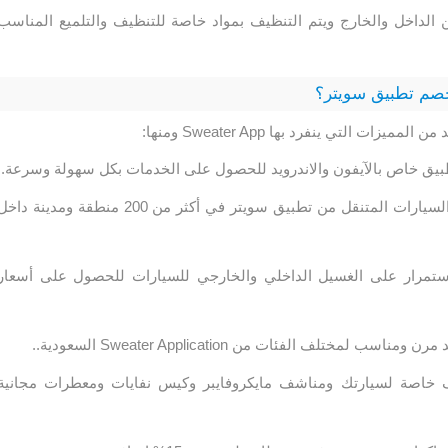
لداخل والخارج ويتم التنظيف بمواد خاصة للتنظيف والتلميع المناسب
صم تطبيق سويتر؟
زات التي ينفرد بها Sweater App ومنها:
بيق خاص بالآيفون والاندرويد للحصول على الخدمات بكل سهولة وسرعة.
يمنحك عرض غسيل السيارات المتنقل من تطبيق سويتر في أكثر من 200 منطقة ومدينة داخ
تمرار على الغسيل الداخلي والخارجي للسيارات للحصول على أسعار
ب لمختلف الفئات من Sweater Application السعودية..
 خاصة لسيارتك ومناشف مايكروفايبر وكيس نفايات ومعطرات مجانية