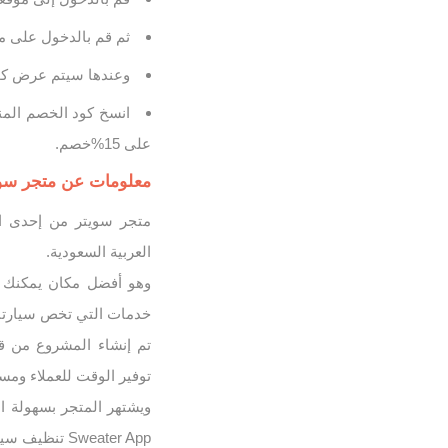
ثم قم بالدخول على م
وعندها سيتم عرض كو
انسخ كود الخصم المن
على 15%خصم.
معلومات عن متجر سويتر ter
متجر سويتر من إحدى ا
العربية السعودية.
وهو أفضل مكان يمكنك 
خدمات التي تخص سيارتك 
توفير الوقت للعملاء ومس
ويشتهر المتجر بسهولة ا
Sweater App تنظيف سيارتك بأمان .