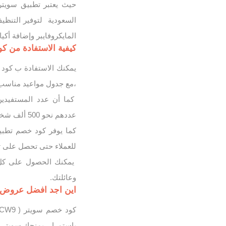
حيث يعتبر تطبيق سويتر 
السعودية لتوفير التنظي
المايكروفايبر وإضافة أكي
كيفية الاستفادة من ك
،مع جدول مواعيد مناسب 
كما أن عدد المستفيدي
عددهم نحو 500 ألف شخص، وقرابة مليون سيارة في 200 وجهة مختلفة داخل المملكة.
كما يوفر كود خصم تطبي
للعملاء حتى تحصل على تخفيض يصل إ
يمكنك الحصول على كل 
وعائلتك.
اين اجد افضل عروض وخ
باستمرار، يمنحك سويتر خصم 15% على أفضل الخدمات التي يقدمها ال