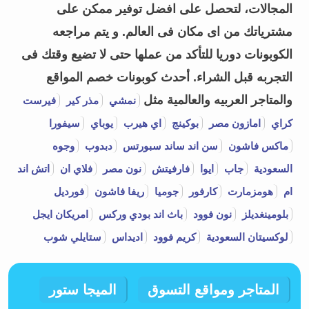
المجالات، لتحصل على افضل توفير ممكن على
مشترياتك من اى مكان فى العالم. و يتم مراجعه
الكوبونات دوريا للتأكد من عملها حتى لا تضيع وقتك فى
التجربه قبل الشراء.
أحدث كوبونات خصم المواقع
والمتاجر العربيه والعالمية مثل
نمشي
مذر كير
فيرست
كراي
امازون مصر
بوكينج
اي هيرب
يوباي
سيفورا
ماكس فاشون
سن اند ساند سبورتس
دبدوب
وجوه
السعودية
جاب
ايوا
فارفيتش
نون مصر
فلاي ان
اتش اند
ام
هومزمارت
كارفور
جوميا
ريفا فاشون
فورديل
بلومينغديلز
نون فوود
باث اند بودي وركس
امريكان ايجل
لوكسيتان السعودية
كريم فوود
اديداس
ستايلي شوب
المتاجر ومواقع التسوق
الميجا ستور