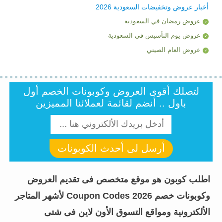
أخبار عروض وتخفيضات السعودية 2026
عروض رمضان في السعودية
عروض يوم التأسيس في السعودية
عروض العام الصيني
لتصلك أقوى العروض وكوبونات الخصم أول
باول .. أنضم لقائمة لعملائنا المميزين
أرسل لى أحدث الكوبونات
اطلب كوبون هو موقع متخصص فى تقديم العروض
وكوبونات خصم Coupon Codes 2026 لأشهر المتاجر
الألكترونية ومواقع التسوق الأون لاين فى شتى