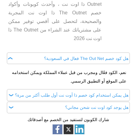
Outnet ذا اوت نت ، وأحدث كوبونات وأكواد
خصم The Outnet ذا اوت نت المجربة
والصحيحة، لتحصل على أقصي توفير ممكن
على مشترياتك عند الشراء من The Outnet ذا
اوت نت 2026
هل كود خصم The Out Net فعال في السعودية؟
نعم، الكود فعّال ومجرب من قبل عملاء المملكة ويمكن استخدامه
على الموقع أو التطبيق الرسمي.
هل يمكن استخدام كود خصم ذا أوت نت أول طلب أكثر من مرة؟
هل يوجد كود اوت نت شحن مجاني؟
الكود مخصص للاستخدام لمرة واحدة فقط على أول عملية شراء
لكل عميل جديد.
شارك الكوبون لتستفيد من الخصم مع أصدقائك
نعم، كود خصم ذا اوت نت من اطلب كوبون يوفر شحنًا مجانيًا على
الطلبات فوق الحد الأدنى المطلوب، وغالبًا يبدأ من 500 ريال