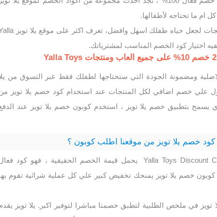
بأكبر قيمة خصم فعال 100% ، تجد أحدث مجموعه من أكواد الخصم لموقع يلا تويز
 ام ما تحتاجه لأطفالها.
يقدم يلا تويز افضل المنتجات لجعل حياه طفلك اسهل وافضل، تعرف اكثر على موقع يلا تو
اصلية ومضمونة الجودة التي ستحتاجها لطفلك فقط عبر التسوق من يلا
ول علي خصم اضافي لكل المنتجات عند استخدام كود خصم يلا تويز من
 يسمح بتطبيق خصم يلا تويز ، استخدم كوبون خصم يلا تويز عند الدفع
 كود خصم يلا تويز من موقعنا اطلب كوبون ؟
كود خصم يلا تويز Yalla Toys Discount Code يحمل قيمة الخصم الحقيقية ، فهو كود فعال
وبون خصم يلا تويز يمنحك تخفيض كبير علي كل عملية شرائية تقوم بها
تويز في ملخص الطلبية لتطبق خصمنا مباشرا لتوفير اكبر. يلا تويز يقدم