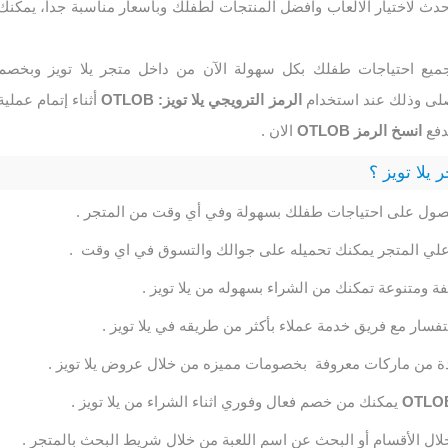
حدث لاختيار الالعاب وافضل المنتجات لطفلك وبأسعار مناسبة جدا، يمكنك
يع احتياجات طفلك بكل سهولة الآن من داخل متجر يلا تويز وبخصم
صلى وذلك عند استخدام
الرمز الترويجي يلا تويز: OTLOB
أثناء إتمام عملية
دفع
انسخ الرمز OTLOB
الان .
يلا تويز ؟
صول على احتياجات طفلك بسهولة وفي أي وقت من المتجر .
ر علي المتجر يمكنك تحميله على جوالك والتسوق في اي وقت .
 ومتنوعة تمكنك من الشراء بسهوله من يلا تويز .
فسار مع فريق خدمة عملاء بأكثر من طريقه في يلا تويز .
ة من ماركات معروفة بخصومات مميزه من خلال عروض يلا تويز .
OTLO
يمكنك من خصم فعال وفوري اثناء الشراء من يلا تويز .
ال الأقسام أو البحث عن اسم اللعبة من خلال شريط البحث بالمتجر .