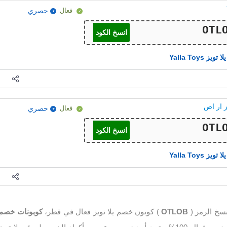
فعال
حصري
انسخ الكود
يلا تويز Yalla Toys
ز ار اص
فعال
حصري
انسخ الكود
يلا تويز Yalla Toys
نسخ الرمز (
OTLOB
) كوبون خصم يلا تويز فعال في قطر،
كوبونات خصم