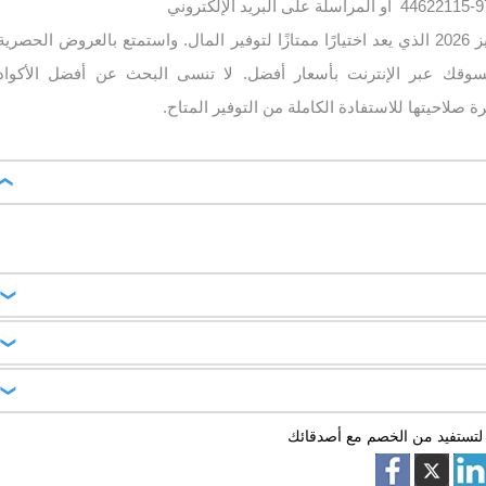
استخدم كود خصم يلا تويز 2026 الذي يعد اختيارًا ممتازًا لتوفير المال. واستمتع بالعروض الحصرية
وقك عبر الإنترنت بأسعار أفضل. لا تنسى البحث عن أفضل الأكواد
ة صلاحيتها للاستفادة الكاملة من التوفير المتاح.
يتم استرداد الأموال بعد فحص المرتجعات والتأكد من أنها بحالتها الأصلية مع الغلاف الأصلي. مدة استرداد الأموال تتراوح بين 7 إلى 14 يوم
لتستفيد من الخصم مع أصدقائك
Yal) خيار الدفع عند الاستلام في بعض المناطق، مما يتيح للعملاء شراء المنتجات دون الحاجة إلى الدفع