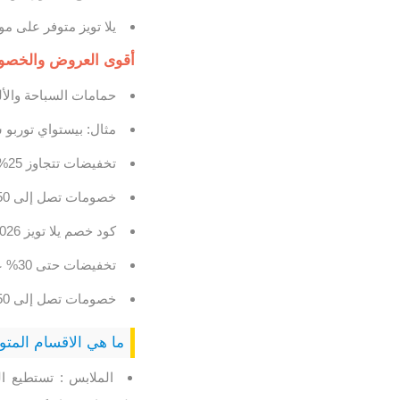
يلا تويز متوفر على م
أقوى العروض والخصومات الحالية من
حمامات السباحة والألع
مثال: بيستواي توربو سبلاش ووتر بسعر 99
تخفيضات تتجاوز 25% على ألعاب الطبخ وألعاب البنات.
خصومات تصل إلى 50% على ألعاب مثل ماريو كارت وحرب النجوم.
كود خصم يلا تويز 2026: خصم إضافي بنسبة 15% على جميع المنتجات باستخدام كود الخصم.
تخفيضات حتى 30% على منتجات مثل آلة رغوة ليتل تايكس فوم وسبلاش بيتش.
خصومات تصل إلى 50% على ملابس الأطفال وألعاب الشخصيات الكرتونية.
ما هي الاقسام المتو
الملابس : تستطيع 