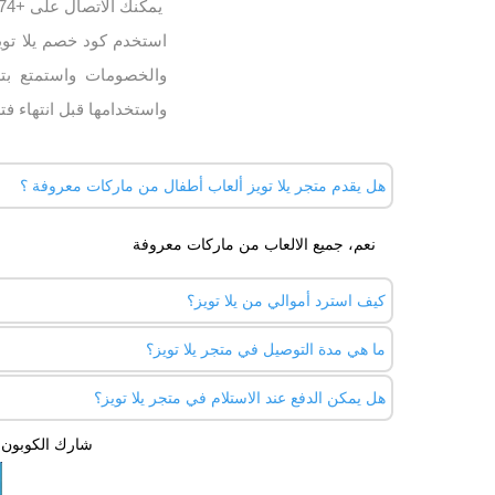
يمكنك الاتصال على +974-44622115 او المراسلة على البريد الإلكتروني
والخصومات واستمتع بتس
واستخدامها قبل انتهاء فتر
هل يقدم متجر يلا تويز ألعاب أطفال من ماركات معروفة ؟
نعم، جميع الالعاب من ماركات معروفة
كيف استرد أموالي من يلا تويز؟
ما هي مدة التوصيل في متجر يلا تويز؟
عمل.
هل يمكن الدفع عند الاستلام في متجر يلا تويز؟
خلال يوم إلى 3 ايام عمل داخل قطر
شارك الكوبون 
نعم، يوفر متجر يلا تويز (la Toys
مسبقًا.