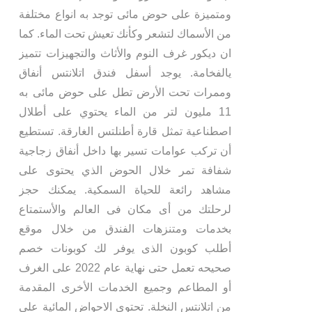
ومتميزة على حوض مائى توجد به انواع مختلفة
من الأسماك لتشعر وكأنك تعيش تحت الماء. كما
ان ديكور غرف النوم والأثاث والتجهيزات تتميز
يالفخامة. يوجد أسفل فندق اتلانتس أنفاق
وممرات تحت الأرض تطل على حوض مائى به
11 مليون لتر من الماء يحتوي على أطلال
اصطناعية تمثل قارة أطنلتس الغارقة. تستطيع
أن تركب عوامات تسير بها داخل أنفاق زجاجية
شفافة تمر خلال الحوض الذي يحتوى على
مشاهد رائعة للحياة السمكية. يمكنك حجز
لرحلتك من أى مكان فى العالم والأستمتاع
بخدمات ومتنزهات الفندق من خلال موقع
أطلب كوبون الذى يوفر لك كوبونات خصم
صحيحه تعمل حتى نهاية عام 2022 على الغرف
أو المطاعم وجميع الخدمات الأخرى المقدمة
من اتلانتس النخلة. تحتوى الاحواض المائية على