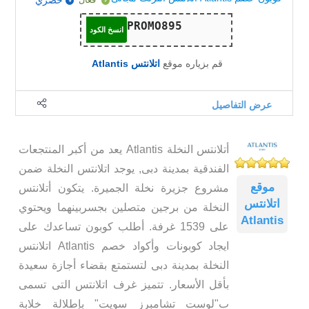
حصري
انسخ الكود
قم بزياره موقع
اتلانتس Atlantis
عرض التفاصيل
أتلانتس النخلة Atlantis يعد من أكبر المنتجعات
الفندقية بمدينة دبى, يوجد اتلانتس النخلة ضمن
موقع
مشروع جزيرة نخلة الجميرة. يتكون أتلانتس
اتلانتس
النخلة من برجين متصلين بجسربينهما ويحتوي
Atlantis
على 1539 غرفة. أطلب كوبون تساعدك على
ايجاد كوبونات وأكواد خصم Atlantis اتلانتس
النخلة بمدينة دبى لتستمتع بقضاء أجازة سعيدة
بأقل الأسعار. تتميز غرف اتلانتس التى تسمى
ب"لوست تشامبرز سويت" بإطلالة خلابة