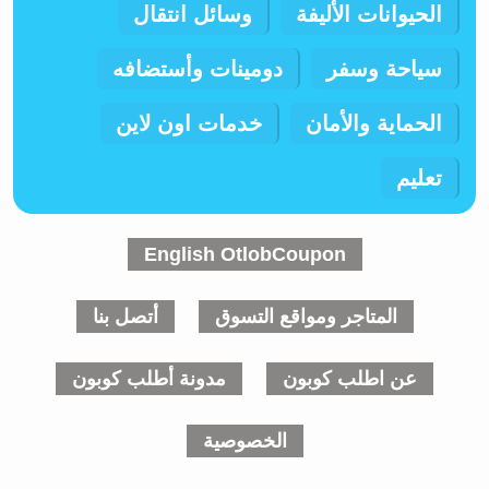
الحيوانات الأليفة
وسائل انتقال
سياحة وسفر
دومينات وأستضافه
الحماية والأمان
خدمات اون لاين
تعليم
English OtlobCoupon
المتاجر ومواقع التسوق
أتصل بنا
عن اطلب كوبون
مدونة أطلب كوبون
الخصوصية