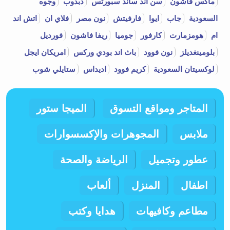
ماكس فاشون
سن اند ساند سبورتس
دبدوب
وجوه
السعودية
جاب
ايوا
فارفيتش
نون مصر
فلاي ان
اتش اند
ام
هومزمارت
كارفور
جوميا
ريفا فاشون
فورديل
بلومينغديلز
نون فوود
باث اند بودي وركس
امريكان ايجل
لوكسيتان السعودية
كريم فوود
اديداس
ستايلي شوب
المتاجر ومواقع التسوق
الميجا ستور
ملابس
المجوهرات والإكسسوارات
عطور وتجميل
الرياضة والصحة
اطفال
المنزل
ألعاب
مطاعم وكافيهات
هدايا وكتب