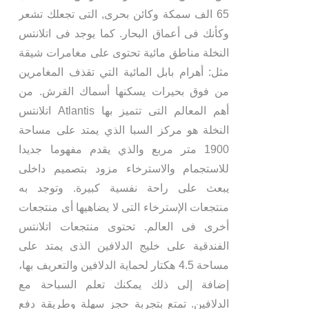
65 الف سمكة وكائن بحرى, التى تجعلك تشعر
وكأنك فى أعماق البحار. كما يوجد فى اتلانتس
النخلة مناطق مائية تحتوى على مغامرات شيقة
مثل: أهرام بابل المائية التي تقذف المغامرين
من فوق بحيرات يسكنها أسماك القرش. من
أهم المعالم التى تتميز بها Atlantis اتلانتس
النخلة هو مركز السبا الذي يمتد على مساحة
1900 متر مربع والذي يقدم مفهوما جديدا
للاستجمام والاسترخاء مزود بتصميم داخلى
يبعث على راحة نفسية كبيرة. وتوجد به
منتجعات الإسترخاء التى لا يضاهيها أى منتجعات
أخرى فى العالم. تحتوى منتجعات اتلانتس
الفندقية على خليج الدلافين الذى يمتد على
مساحة 4.5 هكتار لحماية الدلافين والتعريف بها،
إضافة إلى ذلك يمكنك تعلم السباحة مع
الدلافين. تمتع بتجربة حجز سهلة وطريقة دفع