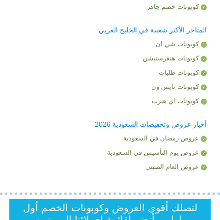
كوبونات خصم جاهز
المتاجر الأكثر شعبية في الخليج العربي
كوبونات شي ان
كوبونات هنقرستيشن
كوبونات طلبات
كوبونات نايس ون
كوبونات اي هيرب
أخبار عروض وتخفيضات السعودية 2026
عروض رمضان في السعودية
عروض يوم التأسيس في السعودية
عروض العام الصيني
لتصلك أقوى العروض وكوبونات الخصم أول
باول .. أنضم لقائمة لعملائنا المميزين