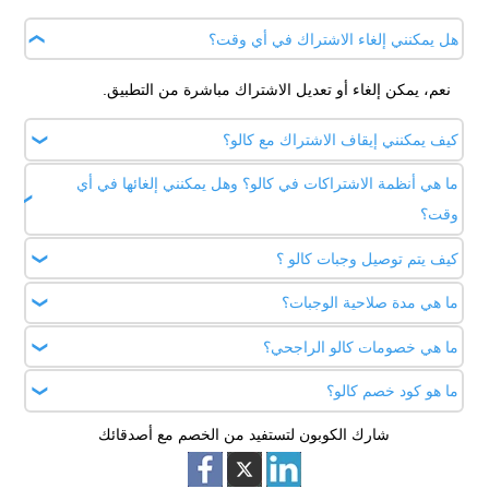
هل يمكنني إلغاء الاشتراك في أي وقت؟
نعم، يمكن إلغاء أو تعديل الاشتراك مباشرة من التطبيق.
كيف يمكنني إيقاف الاشتراك مع كالو؟
ما هي أنظمة الاشتراكات في كالو؟ وهل يمكنني إلغائها في أي
ادخل إلى إعدادات الاشتراك من القائمة الرئيسية واختر إيقاف
وقت؟
الخطة الحالية وسيتم تعليق إرسال الوجبات بشكل تلقائي من تاريخ
الإيقاف.
كيف يتم توصيل وجبات كالو ؟
يوفر كالو أنظمة اشتراك أسبوعية أو شهرية أو كل ثلاثة أشهر،
وبالطبع يمكنك إلغائها ببساطة من خلال الضغط على إيقاف خطة
ما هي مدة صلاحية الوجبات؟
يتم التوصيل من خلال شاحنات مبردة ومجهزة لحفظ الطعام حتى
الاشتراك داخل الصفحة الخاصة بحسابك على تطبيق كالو.
يصل إليك في أفضل حالة.
ما هي خصومات كالو الراجحي؟
مدة صلاحية جميع وجبات كالو 24 ساعة فقط، لأنها تعد طازجة
خصيصًا لك بشكل يومي.
ما هو كود خصم كالو؟
هي خصومات خاصة يوفرها تطبيق كالو لعملاء مصرف الراجحي،
ويسري معها تخفيض كود خصم كالو
شارك الكوبون لتستفيد من الخصم مع أصدقائك
هو رمز ترويجي نوفره لك في أطلب كوبون فوري وفعال على
جميع الوجبات الصحية والاشتراكات للحصول على 10% خصم