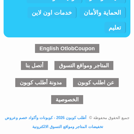
الحماية والأمان
خدمات اون لاين
تعليم
English OtlobCoupon
المتاجر ومواقع التسوق
أتصل بنا
عن اطلب كوبون
مدونة أطلب كوبون
الخصوصية
جميع الحقوق محفوظة ©
أطلب كوبون 2026 - كوبونات وأكواد خصم وعروض
تخفيضات المتاجر ومواقع التسوق الالكترونية