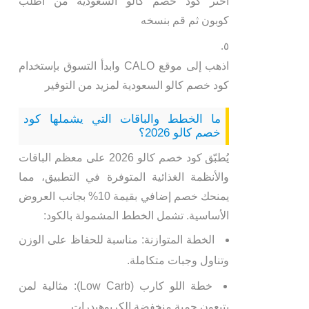
اختر كود خصم كالو السعودية من اطلب
كوبون ثم قم بنسخه
اذهب إلى موقع CALO وابدأ التسوق بإستخدام
كود خصم كالو السعودية لمزيد من التوفير
ما الخطط والباقات التي يشملها كود
خصم كالو 2026؟
يُطبّق كود خصم كالو 2026 على معظم الباقات
والأنظمة الغذائية المتوفرة في التطبيق، مما
يمنحك خصم إضافي بقيمة 10% بجانب العروض
الأساسية. تشمل الخطط المشمولة بالكود:
الخطة المتوازنة: مناسبة للحفاظ على الوزن
وتناول وجبات متكاملة.
خطة اللو كارب (Low Carb): مثالية لمن
يتبعون حمية منخفضة الكربوهيدرات.