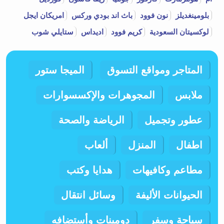
بلومينغديلز
نون فوود
باث اند بودي وركس
امريكان ايجل
لوكسيتان السعودية
كريم فوود
اديداس
ستايلي شوب
المتاجر ومواقع التسوق
الميجا ستور
ملابس
المجوهرات والإكسسوارات
عطور وتجميل
الرياضة والصحة
اطفال
المنزل
ألعاب
مطاعم وكافيهات
هدايا وكتب
الحيوانات الأليفة
وسائل انتقال
سياحة وسفر
دومينات وأستضافه