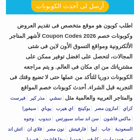
أرسل لى أحدث الكوبونات
اطلب كوبون هو موقع متخصص فى تقديم العروض
وكوبونات خصم Coupon Codes 2026 لأشهر المتاجر
الألكترونية ومواقع التسوق الأون لاين فى شتى
المجالات، لتحصل على افضل توفير ممكن على
مشترياتك من اى مكان فى العالم. و يتم مراجعه
الكوبونات دوريا للتأكد من عملها حتى لا تضيع وقتك فى
التجربه قبل الشراء.
أحدث كوبونات خصم المواقع
والمتاجر العربيه والعالمية مثل
نمشي
مذر كير
فيرست
كراي
امازون مصر
بوكينج
اي هيرب
يوباي
سيفورا
ماكس فاشون
سن اند ساند سبورتس
دبدوب
وجوه
السعودية
جاب
ايوا
فارفيتش
نون مصر
فلاي ان
اتش اند
ام
هومزمارت
كارفور
جوميا
ريفا فاشون
فورديل