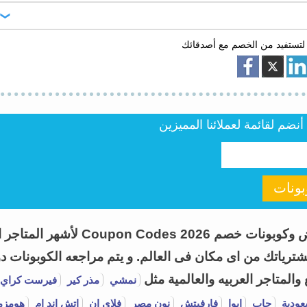
 اليومية والموسمية ديكاتلون
ز الكود اكثر من مرة .
لتستفيد من الخصم مع أصدقائك
في سلة التسوق، قم بنسخ كوبون خصم ديكاتلون من موقعنا اطلب كوبون وقم
ق قبل صفحة الدفع .
ضم لقائمة لعملائنا المميزين
ونات
اطلب كوبون هو موقع متخصص فى تقديم
ياتك من اى مكان فى العالم. و يتم مراجعه الكوبونات دور
لمتاجر العربيه والعالمية مثل
نمشي
مذر كير
فيرست كراي
عودية
جاب
ايوا
فارفيتش
نون مصر
فلاي ان
اتش اند ام
هومزم