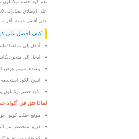
نعم كود خصم ديكاتلون 
على أفضل خدمة بأقل سعر
كيف احصل على كود
أدخل إلى موقعنا اطل
ادخل إلي متجر ديكات
وعندها سيتم عرض كود
انسخ الكود استخدمه 
كود خصم ديكاتلون يمكنك من خصم 10% عند إتمام
لماذا تثق في أكواد 
موقع اطلب كوبون يوفر
فريق متخصص من المر
كوبونات محدثة بشكل