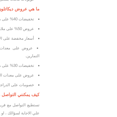
ما هي عروض ديكاتلون الحا
تخفيضات 40% على ملابس الرجال تشمل تيشيرتات، شورتات، جاكيتات وملابس اللياقة.
عروض 50% على ملابس السيدات المناسبة للجري، اليوجا، الجيم والأنشطة الرياضية المختلفة.
أسعار مخفضة على الأح
عروض على معدات ال
التمارين.
تخفيضات 30% على مستلزمات السباحة بما في ذلك المايوهات، النظارات، والقبعات.
عروض على معدات التخي
خصومات على الدراجات
كيف يمكنني التواصل م
تستطيع التواصل مع فري
علي الاجابة لسؤالك ، او