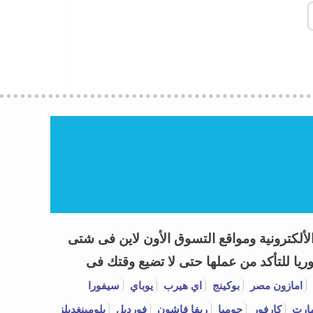
 العروض وكوبونات خصم Coupon Codes 2026 لأشهر المتاجر الألكترونية ومواقع التسوق الأون لاين فى شتى
يا للتأكد من عملها حتى لا تضيع وقتك فى
امازون مصر
بوكينج
اي هيرب
يوباي
سيفورا
ارت
كارفور
جوميا
ريفا فاشون
فورديل
بلومينغديلز