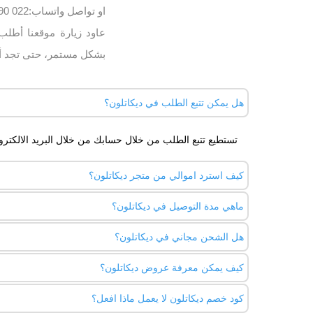
او تواصل واتساب:022 5990 002
عاود زيارة موقعنا أطل
بشكل مستمر، حتى تجد أ
هل يمكن تتبع الطلب في ديكاتلون؟
تستطيع تتبع الطلب من خلال حسابك من خلال البريد الالكترو
كيف استرد اموالي من متجر ديكاتلون؟
ماهي مدة التوصيل في ديكاتلون؟
تستطيع ان تسترد اموالك من 1 ل 
تستخدم او تفتح.
هل الشحن مجاني في ديكاتلون؟
يتم التوصيل من 1 ل3 ايام كحد اقصي في مصر.
كيف يمكن معرفة عروض ديكاتلون؟
نعم، للطلبات فوق 2000 جنيه.
كود خصم ديكاتلون لا يعمل ماذا افعل؟
عليك ان تطلع علي عروض ديكاتلون باستمرار علي موقعنا