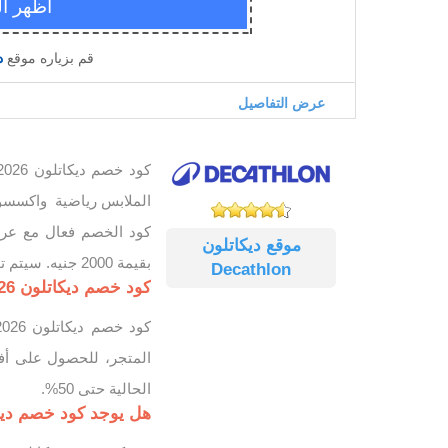
قم بزياره موقع
د
عرض التفاصيل
كود خصم ديكاتلون 2026 خصم يبدأ من 10%، كوبون خصم
الملابس رياضية واكسسورات ل
موقع ديكاتلون
بقيمة 2000 جنيه. سيتم توفير كوبونات قريبا.
Decathlon
كود خصم ديكاتلون 2026 خصم %10 على افضل الملابس رياضية
المتجر، للحصول على أف
الحالية حتى 50%.
هل يوجد كود خصم ديكا