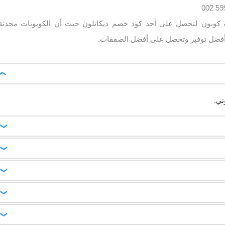
ب كوبون لتحصل على أحد كود خصم ديكاتلون حيث أن الكوبونات محدثة
فضل توفير وتحصل على أفضل الصفقات.
ني.
5 ايام ، وتستردهم علي حسابك البنكي وذلك بعد مراجعة وفحص الشحنة المرتجعة والتاكد من انها لم
 اطلب كوبون لتجد افضل العروض وتحصل علي خصومات كبيرة عند استخدامك