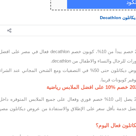
يكاتلون Decathlon
decathlon فعال في مصر على افضل
لرجال والنساء والاطفال من decathlon.
كود الخصم فعال مع عروض ديكاتلون حتى 50% في التصفيات ومع الشحن المجاني عند الشراء
كود خصم ديكاتلون 2026 يصل إلى 10% خصم فوري وفعال على جميع الملابس المتوفره داخل
ضل خدمة بأقل سعر على الإطلاق والاستفادة من عروض ديكاتلون مصر
تلون فعال اليوم؟