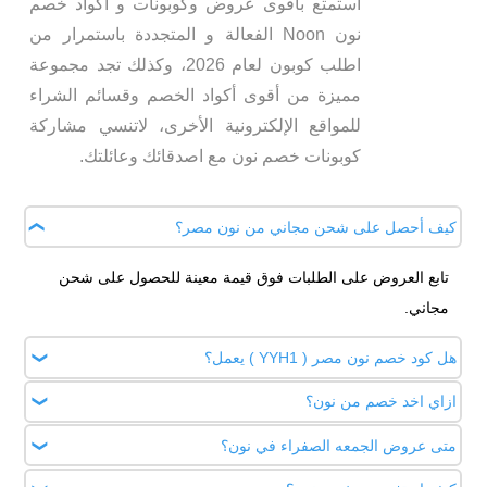
استمتع باقوى عروض وكوبونات و اكواد خصم
نون Noon الفعالة و المتجددة باستمرار من
اطلب كوبون لعام 2026، وكذلك تجد مجموعة
مميزة من أقوى أكواد الخصم وقسائم الشراء
للمواقع الإلكترونية الأخرى، لاتنسي مشاركة
كوبونات خصم نون مع اصدقائك وعائلتك.
كيف أحصل على شحن مجاني من نون مصر؟
تابع العروض على الطلبات فوق قيمة معينة للحصول على شحن
مجاني.
هل كود خصم نون مصر ( YYH1 ) يعمل؟
ازاي اخد خصم من نون؟
نعم، كود ( YYH1 ) فعال حاليًا ويوفر خصم 100 جنيه على أول
طلب.
متى عروض الجمعه الصفراء في نون؟
يمكنك الحصول علي خصومات نون مصر من خلال زيارة موقعنا
اطلب كوبون وتفعيل كود خصم نون مصر اليوم.