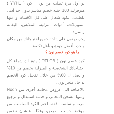
لو أول مرة تطلب من نون ، كود ( YYH1 )
هيوفرلك 100 جنيه خصم مباشر بدون حد أدنى
للطلب. الكود شغال على كل الأقسام و منها
الموبايلات، أدوات منزلية، الملابس، البقالة
والمزيد.
يحرص نون على إتاحة جميع احتياجاتك من مكان
واحد، بأفضل جودة و بأقل تكلفة.
ما هو كود خصم نون ؟
كود خصم نون ( OTLOB ) يتيح لك شراء كل
احتياجاتك الشخصية و المنزلية بخصم من 10%
و يصل ل 80% من خلال تفعيل كود الخصم
بداخل متجر نون .
بالاضافة الى عروض مجانية أخرى من Noon
ومنها الشحن المجاني و خدمة استبدال و ترجيع
مرنة و سلسة، فقط اختر الكود المناسب من
موقعنا حسب العرض، وفعّله علشان تضمن