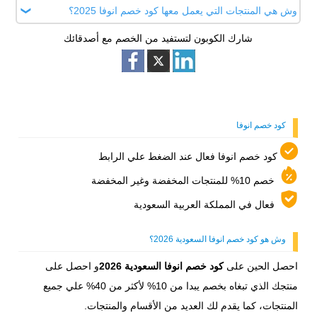
موقعنا اطلب كوبون، حيث نقدم لك افضل العروض للحصول على
وش هي المنتجات التي يعمل معها كود خصم انوفا 2025؟
نعم، يمكنك الدفع بالتقسيط عن طريق تمارا.
أفضل توفير و تجربة شراء ممتعة.
شارك الكوبون لتستفيد من الخصم مع أصدقائك
يعمل كود خصم انوفا 2025 علي جميع المنتجات ومنها منتجات
العناية بالبشرة و الشعر و الجسم، ومنتجات العناية و الفم و
الأسنان، ومنتجات العناية الشخصية، ومنتجات الاطفال، و قسم
المكملات الغذائية و العناية الشخصية و الاغذية الصحية و المكياج و
الاكسسورات بخصم يصل الي اكثر من 40%.
كود خصم انوفا
كود خصم انوفا فعال عند الضغط علي الرابط
خصم 10% للمنتجات المخفضة وغير المخفضة
فعال في المملكة العربية السعودية
وش هو كود خصم انوفا السعودية 2026؟
احصل الحين على
كود خصم انوفا السعودية 2026
و احصل على
منتجك الذي تبغاه بخصم يبدا من 10% لأكثر من 40% علي جميع
المنتجات، كما يقدم لك العديد من الأقسام والمنتجات.