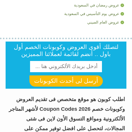
عروض رمضان في السعودية
عروض يوم التأسيس في السعودية
عروض العام الصيني
لتصلك أقوى العروض وكوبونات الخصم أول
باول .. أنضم لقائمة لعملائنا المميزين
أرسل لى أحدث الكوبونات
اطلب كوبون هو موقع متخصص فى تقديم العروض
وكوبونات خصم Coupon Codes 2026 لأشهر المتاجر
الألكترونية ومواقع التسوق الأون لاين فى شتى
المجالات، لتحصل على افضل توفير ممكن على