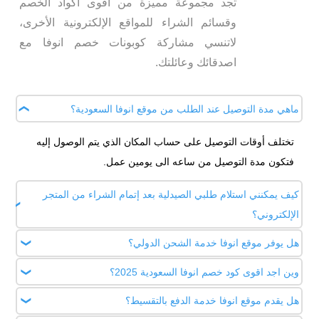
تجد مجموعة مميزة من أقوى أكواد الخصم
وقسائم الشراء للمواقع الإلكترونية الأخرى،
لاتنسي مشاركة كوبونات خصم انوفا مع
اصدقائك وعائلتك.
ماهي مدة التوصيل عند الطلب من موقع انوفا السعودية؟
تختلف أوقات التوصيل على حساب المكان الذي يتم الوصول إليه
فتكون مدة التوصيل من ساعه الى يومين عمل.
كيف يمكنني استلام طلبي الصيدلية بعد إتمام الشراء من المتجر
الإلكتروني؟
هل يوفر موقع انوفا خدمة الشحن الدولي؟
سوف تصلك رسالة عبر البريد الإلكتروني أو رسالة نصية أن طلبك
أصبح جاهزاً للاستلام من الصيدلية وعند الذهاب لاستلام طلبك يجب
وين اجد اقوى كود خصم انوفا السعودية 2025؟
لا، يقدم انوفا خدمة الشحن في المملكة العربية السعودية حاليا
إبراز الرسالة النصية المرفق بها رقم استلام الطلب للصيدلي.
فقط.
هل يقدم موقع انوفا خدمة الدفع بالتقسيط؟
يمكنك هالحين ايجاد اقوي واذكي كوبونات خصم انوفا من خلال