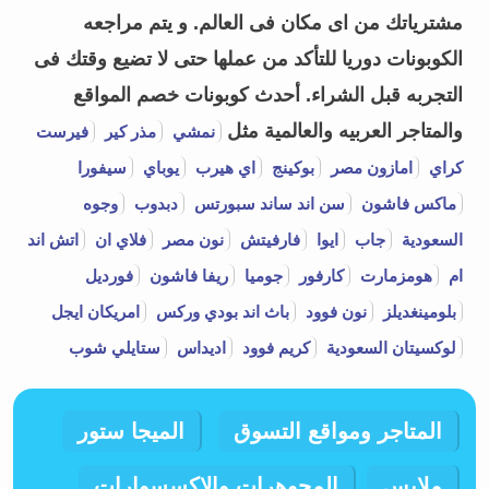
مشترياتك من اى مكان فى العالم. و يتم مراجعه
الكوبونات دوريا للتأكد من عملها حتى لا تضيع وقتك فى
التجربه قبل الشراء.
أحدث كوبونات خصم المواقع
والمتاجر العربيه والعالمية مثل
نمشي
مذر كير
فيرست
كراي
امازون مصر
بوكينج
اي هيرب
يوباي
سيفورا
ماكس فاشون
سن اند ساند سبورتس
دبدوب
وجوه
السعودية
جاب
ايوا
فارفيتش
نون مصر
فلاي ان
اتش اند
ام
هومزمارت
كارفور
جوميا
ريفا فاشون
فورديل
بلومينغديلز
نون فوود
باث اند بودي وركس
امريكان ايجل
لوكسيتان السعودية
كريم فوود
اديداس
ستايلي شوب
المتاجر ومواقع التسوق
الميجا ستور
ملابس
المجوهرات والإكسسوارات