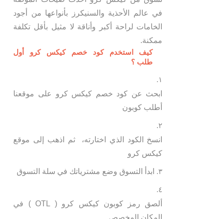
في عالم الأحذية والسنيكرز بأنواعها من أجود
الخامات لراحة أكبر وأناقة لا مثيل بأقل تكلفة
ممكنة.
كيف استخدم كود خصم كيكس كرو أول
طلب ؟
ابحث عن كود خصم كيكس كرو على موقعنا
أطلب كوبون
انسخ الكود الذي اختارته، ثم اذهب إلى موقع
كيكس كرو
ابدأ التسوق وضع مشترياتك في سلة التسوق
ألصق رمز كوبون كيكس كرو ( OTL ) في
المكان المخصص