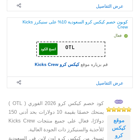
عرض التفاصيل
كوبون خصم كيكس كرو السعودية 10% على سنيكرز Kicks
Crew
فعال
انسخ الكود
قم بزياره موقع
كيكس كرو Kicks Crew
عرض التفاصيل
كود خصم كيكس كرو 2026 الفوري ( OTL )
يمنحك خصمًا بقيمة 10 دولارات بحد أدنى 150
موقع
دولارًا، فعال على جميع منتجات Kicks Crew
كيكس
للأحذية والسنيكرز ذات الجودة العالية.
كرو
تسوق من كيكس كرو اون لاين في السعودية