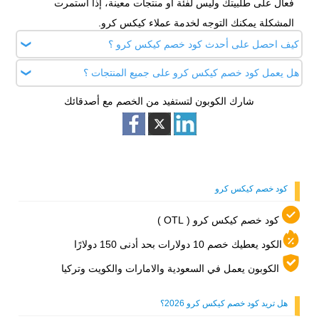
فعال على طلبيتك وليس لفئة أو منتجات معينة، إذا استمرت
المشكلة يمكنك التوجه لخدمة عملاء كيكس كرو.
كيف احصل على أحدث كود خصم كيكس كرو ؟
هل يعمل كود خصم كيكس كرو على جميع المنتجات ؟
زر موقعنا أطلب كوبون واحصل على أحدث كود خصم كيكس كرو (
OTL ) فوري، واحصل على توفير 10 دولارات بحد أدنى 150 دولارًا.
شارك الكوبون لتستفيد من الخصم مع أصدقائك
نعم، قم بنسخ رمز كود خصم كيكس كرو ( OTL ) الفوري من
أطلب كوبون، ثم اذهب إلى سلة مشترياتك لتفعيله، وستحصل على
قيمة الخصم 10 دولارات عند الوصول للحد الادنى 150 دولارًا.
كود خصم كيكس كرو
كود خصم كيكس كرو ( OTL )
الكود يعطيك خصم 10 دولارات بحد أدنى 150 دولارًا
الكوبون يعمل في السعودية والامارات والكويت وتركيا
هل تريد كود خصم كيكس كرو 2026؟