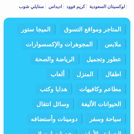
لوكسيتان السعودية
كريم فوود
اديداس
ستايلي شوب
المتاجر ومواقع التسوق
الميجا ستور
ملابس
المجوهرات والإكسسوارات
عطور وتجميل
الرياضة والصحة
اطفال
المنزل
ألعاب
مطاعم وكافيهات
هدايا وكتب
الحيوانات الأليفة
وسائل انتقال
سياحة وسفر
دومينات وأستضافه