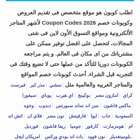
اطلب كوبون هو موقع متخصص فى تقديم العروض
وكوبونات خصم Coupon Codes 2026 لأشهر المتاجر
الألكترونية ومواقع التسوق الأون لاين فى شتى
المجالات، لتحصل على افضل توفير ممكن على
مشترياتك من اى مكان فى العالم. و يتم مراجعه
الكوبونات دوريا للتأكد من عملها حتى لا تضيع وقتك فى
التجربه قبل الشراء.
أحدث كوبونات خصم المواقع
والمتاجر العربيه والعالمية مثل
نمشي
مذر كير
فيرست
كراي
امازون مصر
بوكينج
اي هيرب
يوباي
سيفورا
ماكس فاشون
سن اند ساند سبورتس
دبدوب
وجوه
السعودية
جاب
ايوا
فارفيتش
نون مصر
فلاي ان
اتش اند
ام
هومزمارت
كارفور
جوميا
ريفا فاشون
فورديل
بلومينغديلز
نون فوود
باث اند بودي وركس
امريكان ايجل