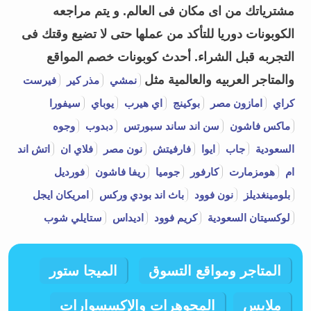
مشترياتك من اى مكان فى العالم. و يتم مراجعه
الكوبونات دوريا للتأكد من عملها حتى لا تضيع وقتك فى
التجربه قبل الشراء.
أحدث كوبونات خصم المواقع
والمتاجر العربيه والعالمية مثل
نمشي
مذر كير
فيرست
كراي
امازون مصر
بوكينج
اي هيرب
يوباي
سيفورا
ماكس فاشون
سن اند ساند سبورتس
دبدوب
وجوه
السعودية
جاب
ايوا
فارفيتش
نون مصر
فلاي ان
اتش اند
ام
هومزمارت
كارفور
جوميا
ريفا فاشون
فورديل
بلومينغديلز
نون فوود
باث اند بودي وركس
امريكان ايجل
لوكسيتان السعودية
كريم فوود
اديداس
ستايلي شوب
المتاجر ومواقع التسوق
الميجا ستور
ملابس
المجوهرات والإكسسوارات