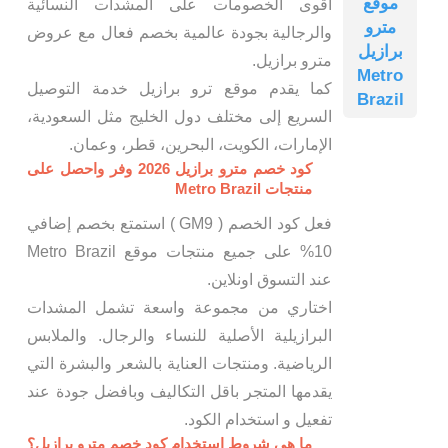
موقع
أقوى الخصومات على المشدات النسائية
مترو
والرجالية بجودة عالمية بخصم فعال مع عروض
برازيل
مترو برازيل.
Metro
كما يقدم موقع ترو برازيل خدمة التوصيل
Brazil
السريع إلى مختلف دول الخليج مثل السعودية،
الإمارات، الكويت، البحرين، قطر، وعمان.
كود خصم مترو برازيل 2026 وفر واحصل على
منتجات Metro Brazil
فعل كود الخصم ( GM9 ) استمتع بخصم إضافي
10% على جميع منتجات موقع Metro Brazil
عند التسوق اونلاين.
اختاري من مجموعة واسعة تشمل المشدات
البرازيلية الأصلية للنساء والرجال. والملابس
الرياضية. ومنتجات العناية بالشعر والبشرة التي
يقدمها المتجر باقل التكاليف وبافضل جودة عند
تفعيل و استخدام الكود.
ما هي شروط استخدام كود خصم مترو برازيل؟