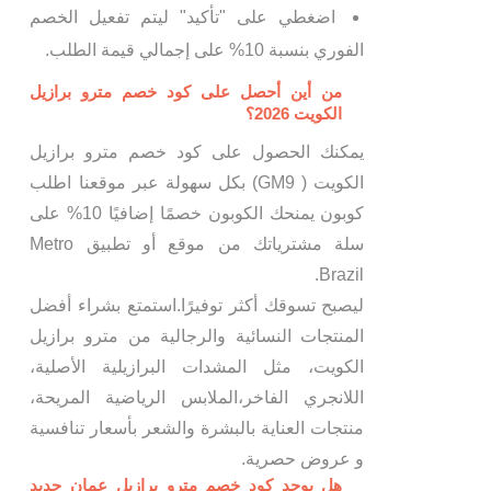
اضغطي على "تأكيد" ليتم تفعيل الخصم
الفوري بنسبة 10% على إجمالي قيمة الطلب.
من أين أحصل على كود خصم مترو برازيل
الكويت 2026؟
يمكنك الحصول على كود خصم مترو برازيل
الكويت ( GM9) بكل سهولة عبر موقعنا اطلب
كوبون يمنحك الكوبون خصمًا إضافيًا 10% على
سلة مشترياتك من موقع أو تطبيق Metro
Brazil.
ليصبح تسوقك أكثر توفيرًا.استمتع بشراء أفضل
المنتجات النسائية والرجالية من مترو برازيل
الكويت، مثل المشدات البرازيلية الأصلية،
اللانجري الفاخر،الملابس الرياضية المريحة،
منتجات العناية بالبشرة والشعر بأسعار تنافسية
و عروض حصرية.
هل يوجد كود خصم مترو برازيل عمان جديد